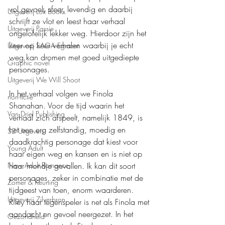
vol gevoel, sfeer, levendig en daarbij 
Uitgeverij Loft Books
schrijft ze vlot en leest haar verhaal 
Uitgeverij Passie
ongelofelijk lekker weg. Hierdoor zijn het 
keer op keer verhalen waarbij je echt 
Uitgeverij SAGA Egmont
weg kan dromen met goed uitgediepte 
Graphic novel
personages.
Uitgeverij We Will Shoot
In het verhaal volgen we Finola 
non-fictie
Shanahan. Voor de tijd waarin het 
Van Driel Publishing
verhaal zich afspeelt, namelijk 1849, is 
het een erg zelfstandig, moedig en 
S2 Uitgevers
daadkrachtig personage dat kiest voor 
Young Adult
haar eigen weg en kansen en is niet op 
haar mondje gevallen. Ik kan dit soort 
New Adult Romance
personages, zeker in combinatie met de 
Zomer & Keuning
tijdgeest van toen, enorm waarderen. 
Uitgeverij Zilverbron
Riley haar tegenspeler is net als Finola met 
aandacht en gevoel neergezet. In het 
Gezondheid