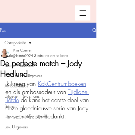
Post
Categorieën
Kim Coenen
Categorieën
28 mrt 2024
3 minuten om te lezen
De perfecte match – Jody
Boeken recensies
Hedlund
A.W. Bruna Uitgevers
Ik kreeg van 
KokCentrumboeken
Ambo|Anthos
en als ambassadeur van 
Tijdloze 
Uitgeverij Pelckmans
liefde
 de kans het eerste deel van 
Boekerij
deze gloednieuwe serie van Jody 
te lezen. Super bedankt.
Uitgeverij Luitingh-Sijthoff
Lev. Uitgevers