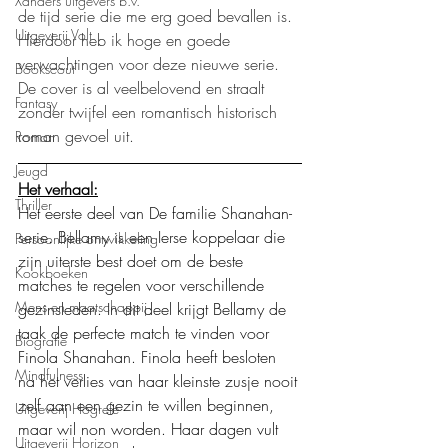
Xanders uitgevers b.v.
de tijd serie die me erg goed bevallen is. 
Uitgeverij Volt
Hierdoor heb ik hoge en goede 
verwachtingen voor deze nieuwe serie. 
Bookscout
De cover is al veelbelovend en straalt 
Fantasy
zonder twijfel een romantisch historisch 
roman gevoel uit.
Roman
Jeugd
Het verhaal:
Thriller
Het eerste deel van De familie Shanahan-
serie. Bellamy is een Ierse koppelaar die 
Persoonlijke ontwikkeling
zijn uiterste best doet om de beste 
Kookboeken
matches te regelen voor verschillende 
Mens en maatschappij
gezinsleden. In dit deel krijgt Bellamy de 
taak de perfecte match te vinden voor 
Biografie
Finola Shanahan. Finola heeft besloten 
Mindfulness
na het verlies van haar kleinste zusje nooit 
zelf aan een gezin te willen beginnen, 
Uitgeverij Hogrefe
maar wil non worden. Haar dagen vult 
Uitgeverij Horizon