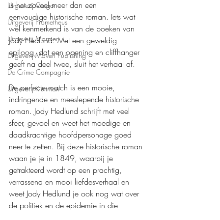
is het zoveel meer dan een 
Uitgeverij Cargo
eenvoudige historische roman. Iets wat 
Uitgeverij Prometheus
wel kenmerkend is van de boeken van 
Uitgeverij Marmer
Jody Hedlund. Met een geweldig 
epiloog, dat een opening en cliffhanger 
Uitgeverij Maven Publishing
geeft na deel twee, sluit het verhaal af.
De Crime Compagnie
De perfecte match is een mooie, 
Uitgeverij Kluitman
indringende en meeslepende historische 
roman. Jody Hedlund schrijft met veel 
sfeer, gevoel en weet het moedige en 
daadkrachtige hoofdpersonage goed 
neer te zetten. Bij deze historische roman 
waan je je in 1849, waarbij je 
getrakteerd wordt op een prachtig, 
verrassend en mooi liefdesverhaal en 
weet Jody Hedlund je ook nog wat over 
de politiek en de epidemie in die 
tijdsperiode mee te geven. De combinatie 