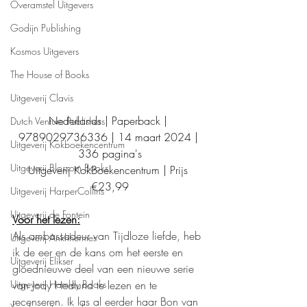
Overamstel Uitgevers
Godijn Publishing
Kosmos Uitgevers
The House of Books
Uitgeverij Clavis
Nederlands | Paperback | 
Dutch Venture Publishers
9789029736336 | 14 maart 2024 | 
Uitgeverij Kokboekencentrum
336 pagina's
Uitgeverij Blossom Books
Uitgeverij KokBoekencentrum | Prijs 
€23,99
Uitgeverij HarperCollins
Uitgeverij de Fontein
Voor het lezen:
Als ambassadeur van Tijdloze liefde, heb 
Uitgeverij Ankhhermes
ik de eer en de kans om het eerste en 
Uitgeverij Elikser
gloednieuwe deel van een nieuwe serie 
van Jody Hedlund te lezen en te 
Uitgeverij Hamley Books
recenseren. Ik las al eerder haar Bon van 