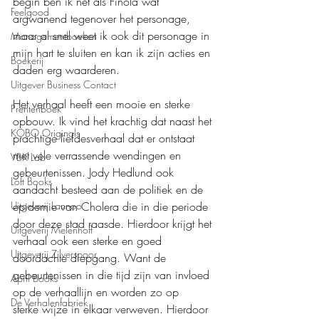
begin ben ik net als Finola wat 
Feelgood
argwanend tegenover het personage, 
maar al snel weet ik ook dit personage in 
Managementboeken
mijn hart te sluiten en kan ik zijn acties en 
Boekerij
daden erg waarderen.
Uitgever Business Contact
Het verhaal heeft een mooie en sterke 
Prentenboek
opbouw. Ik vind het krachtig dat naast het 
KOBO Originals
prachtige liefdesverhaal dat er ontstaat 
met vele verrassende wendingen en 
VBK Lab
gebeurtenissen. Jody Hedlund ook 
Loft Books
aandacht besteed aan de politiek en de 
epidemie van Cholera die in die periode 
Uitgeverij Lannoo
door deze stad raasde. Hierdoor krijgt het 
Uitgeverij Melenhoff
verhaal ook een sterke en goed 
Uitgeverij Zilverspoor
doordachte diepgang. Want de 
gebeurtenissen in die tijd zijn van invloed 
April Books
op de verhaallijn en worden zo op 
De Verhalenfabriek
sterke wijze in elkaar verweven. Hierdoor 