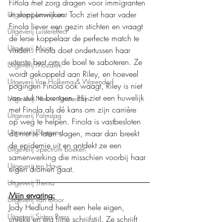
Finola met zorg dragen voor immigranten 
in sloppenwijken. Toch ziet haar vader 
Uitgeverij Lemniscaat
Finola liever een gezin stichten en vraagt 
Uitgeverij Luistereffect
de Ierse koppelaar de perfecte match te 
Uitgeverij Moon
vinden. Finola doet ondertussen haar 
uiterste best om de boel te saboteren. Ze 
Uitgeverij Mozaïek
wordt gekoppeld aan Riley, en hoeveel 
Uitgeverij Van Holkema & Warendorf
pogingen Finola ook waagt, Riley is niet 
van stuk te brengen. Hij ziet een huwelijk 
Uitgeverij Nieuw Amsterdam
met Finola als dé kans om zijn carrière 
Uitgeverij Palmslag
op weg te helpen. Finola is vastbesloten 
Uitgeverij Ploegsma
dit niet te laten slagen, maar dan breekt 
de epidemie uit en ontdekt ze een 
Uitgeverij Spectrum boeken
samenwerking die misschien voorbij haar 
Uitgeverij ten Have
eigen dromen gaat.
Uitgeverij Thema
Mijn ervaring:
Uitgeverij van Goor
Jody Hedlund heeft een hele eigen, 
Uitgeverij Sisters Press
unieke en erg fijne schrijfstijl. Ze schrijft 