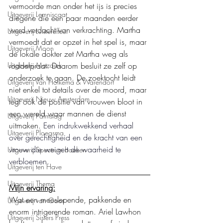
vermoorde man onder het ijs is precies 
Uitgeverij Lemniscaat
diegene die een paar maanden eerder 
werd verdacht van verkrachting. Martha 
Uitgeverij Luistereffect
vermoedt dat er opzet in het spel is, maar 
Uitgeverij Moon
de lokale dokter zet Martha weg als 
roddelpraat. Daarom besluit ze zelf op 
Uitgeverij Mozaïek
onderzoek te gaan. De zoektocht leidt 
Uitgeverij Van Holkema & Warendorf
niet enkel tot details over de moord, maar 
Uitgeverij Nieuw Amsterdam
legt ook de positie van vrouwen bloot in 
een wereld waar mannen de dienst 
Uitgeverij Palmslag
uitmaken. 
Een indrukwekkend verhaal 
Uitgeverij Ploegsma
over gerechtigheid en de kracht van een 
vrouw die weigert de waarheid te 
Uitgeverij Spectrum boeken
verbloemen.
Uitgeverij ten Have
Uitgeverij Thema
Mijn ervaring:
Wat een meeslepende, pakkende en 
Uitgeverij van Goor
enorm intrigerende roman. Ariel Lawhon 
Uitgeverij Sisters Press