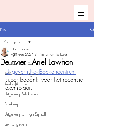
Post
Categorieën
Kim Coenen
Categorieën
23 dec 2024
3 minuten om te lezen
De rivier - Ariel Lawhon
Boeken recensies
Uitgeverij KokBoekencentrum
A.W. Bruna Uitgevers
super bedankt voor het recensie-
Ambo|Anthos
exemplaar.
Uitgeverij Pelckmans
Boekerij
Uitgeverij Luitingh-Sijthoff
Lev. Uitgevers