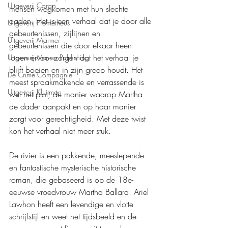
Uitgeverij Cargo
mensen wegkomen met hun slechte 
daden. Het is een verhaal dat je door alle 
Uitgeverij Prometheus
gebeurtenissen, zijlijnen en 
Uitgeverij Marmer
gebeurtenissen die door elkaar heen 
lopen ervoor zorgen dat het verhaal je 
Uitgeverij Maven Publishing
blijft boeien en in zijn greep houdt. Het 
De Crime Compagnie
meest spraakmakende en verrassende is 
Uitgeverij Kluitman
wel het plot, de manier waarop Martha 
de dader aanpakt en op haar manier 
zorgt voor gerechtigheid. Met deze twist 
kon het verhaal niet meer stuk.
De rivier is een pakkende, meeslepende 
en fantastische mysterische historische 
roman, die gebaseerd is op de 18e-
eeuwse vroedvrouw Martha Ballard. Ariel 
Lawhon heeft een levendige en vlotte 
schrijfstijl en weet het tijdsbeeld en de 