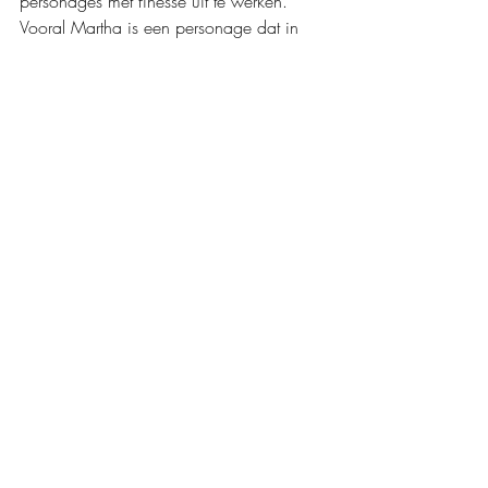
personages met finesse uit te werken. 
Vooral Martha is een personage dat in 
mijn hart is gaan zitten. Het is een 
originele, pakkende en goede verhaallijn 
met maatschappelijke thema's en een 
verrassend en prachtig einde. Echt een 
aanrader! 
Mijn waardering: 
❤️❤️❤️❤️❤️
Boeken recensies
Biografie
Roman
Recente blogposts
Alles weergeven