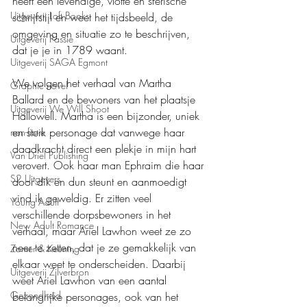
heeft een levendige, vlotte en sferische 
Uitgeverij Loft Books
schrijfstijl en weet het tijdsbeeld, de 
omgeving en situatie zo te beschrijven, 
Uitgeverij Passie
dat je je in 1789 waant.
Uitgeverij SAGA Egmont
We volgen het verhaal van Martha 
Graphic novel
Ballard en de bewoners van het plaatsje 
Uitgeverij We Will Shoot
Hallowell. Martha is een bijzonder, uniek 
en sterk personage dat vanwege haar 
non-fictie
daadkracht direct een plekje in mijn hart 
Van Driel Publishing
verovert. Ook haar man Ephraim die haar 
S2 Uitgevers
door dik en dun steunt en aanmoedigt 
vind ik geweldig. Er zitten veel 
Young Adult
verschillende dorpsbewoners in het 
New Adult Romance
verhaal, maar Ariel Lawhon weet ze zo 
neer te zetten, dat je ze gemakkelijk van 
Zomer & Keuning
elkaar weet te onderscheiden. Daarbij 
Uitgeverij Zilverbron
weet Ariel Lawhon van een aantal 
Gezondheid
belangrijke personages, ook van het 