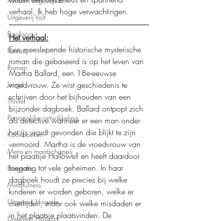
Xanders uitgevers b.v.
verhaal. Ik heb hoge verwachtingen. 
Uitgeverij Volt
Bookscout
Het verhaal:
Een meeslepende historische mysterische 
Fantasy
roman die gebaseerd is op het leven van 
Roman
Martha Ballard, een 18e-eeuwse 
vroedvrouw. Ze wist geschiedenis te 
Jeugd
schrijven door het bijhouden van een 
Thriller
bijzonder dagboek. Ballard ontpopt zich 
Persoonlijke ontwikkeling
als detective wanneer er een man onder 
het ijs wordt gevonden die blijkt te zijn 
Kookboeken
vermoord. Martha is de vroedvrouw van 
Mens en maatschappij
het plaatsje Hallowell en heeft daardoor 
toegang tot vele geheimen. In haar 
Biografie
dagboek houdt ze precies bij welke 
Mindfulness
kinderen er worden geboren, welke er 
Uitgeverij Hogrefe
overlijden, maar ook welke misdaden er 
in het plaatsje plaatsvinden. De 
Uitgeverij Horizon