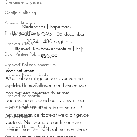
Overamstel Uitgevers
Godijn Publishing
Kosmos Uitgevers
Nederlands | Paperback | 
The House of Books
9789029737395 | 05 december 
2024 | 480 pagina's
Uitgeverij Clavis
Uitgeverij KokBoekencentrum | Prijs 
Dutch Venture Publishers
€23,99
Uitgeverij Kokboekencentrum
Voor het lezen:
Uitgeverij Blossom Books
Alleen al de intrigerende cover van het 
beeld van bovenaf van een besneeuwd 
Uitgeverij HarperCollins
bos met een bevroren rivier met 
Uitgeverij de Fontein
daaroverheen lopend een vrouw in een 
Uitgeverij Ankhhermes
rode mantel roept mijn interesse op. Bij 
het lezen van de flaptekst werd dit gevoel 
Uitgeverij Elikser
versterkt. Niet zomaar een historische 
Uitgeverij Hamley Books
roman, maar een verhaal met een sterke 
vrouw een mysterieus en spannend 