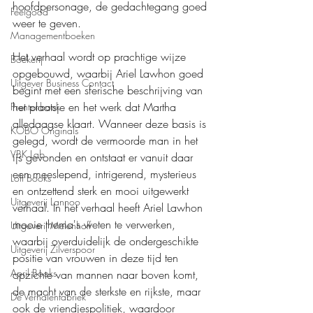
hoofdpersonage, de gedachtegang goed 
Feelgood
weer te geven.
Managementboeken
Het verhaal wordt op prachtige wijze 
Boekerij
opgebouwd, waarbij Ariel Lawhon goed 
Uitgever Business Contact
begint met een sferische beschrijving van 
het plaatsje en het werk dat Martha 
Prentenboek
alledaagse klaart. Wanneer deze basis is 
KOBO Originals
gelegd, wordt de vermoorde man in het 
VBK Lab
ijs gevonden en ontstaat er vanuit daar 
een meeslepend, intrigerend, mysterieus 
Loft Books
en ontzettend sterk en mooi uitgewerkt 
Uitgeverij Lannoo
verhaal. In het verhaal heeft Ariel Lawhon 
mooie thema's weten te verwerken, 
Uitgeverij Melenhoff
waarbij overduidelijk de ondergeschikte 
Uitgeverij Zilverspoor
positie van vrouwen in deze tijd ten 
April Books
opzichte van mannen naar boven komt, 
de macht van de sterkste en rijkste, maar 
De Verhalenfabriek
ook de vriendjespolitiek, waardoor 