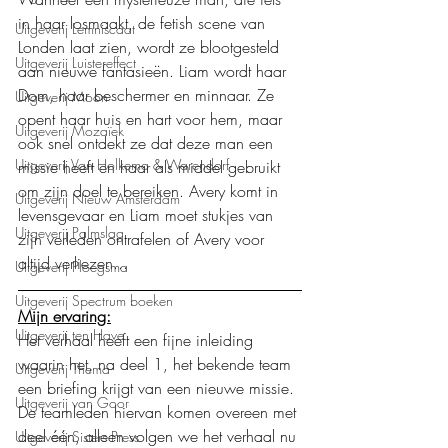
in haar losmaakt, de fetish scene van 
Uitgeverij Lemniscaat
Londen laat zien, wordt ze blootgesteld 
Uitgeverij Luistereffect
aan nieuwe fantasieën. Liam wordt haar 
Dom, haar beschermer en minnaar. Ze 
Uitgeverij Moon
opent haar huis en hart voor hem, maar 
Uitgeverij Mozaïek
ook snel ontdekt ze dat deze man een 
Uitgeverij Van Holkema & Warendorf
missie heeft en haar als middel gebruikt 
om zijn doel te bereiken. Avery komt in 
Uitgeverij Nieuw Amsterdam
levensgevaar en Liam moet stukjes van 
Uitgeverij Palmslag
zijn verleden ontrafelen of Avery voor 
altijd verliezen...
Uitgeverij Ploegsma
Uitgeverij Spectrum boeken
Mijn ervaring:
Uitgeverij ten Have
Het verhaal heeft een fijne inleiding 
waarin het, na deel 1, het bekende team 
Uitgeverij Thema
een briefing krijgt van een nieuwe missie. 
Uitgeverij van Goor
De teamleden hiervan komen overeen met 
deel één, alleen volgen we het verhaal nu 
Uitgeverij Sisters Press