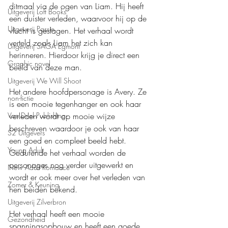
ditmaal via de ogen van Liam. Hij heeft 
Uitgeverij Loft Books
een duister verleden, waarvoor hij op de 
Uitgeverij Passie
vlucht is geslagen. Het verhaal wordt 
verteld zoals Liam het zich kan 
Uitgeverij SAGA Egmont
herinneren. Hierdoor krijg je direct een 
Graphic novel
beeld van deze man.
Uitgeverij We Will Shoot
Het andere hoofdpersonage is Avery. Ze 
non-fictie
is een mooie tegenhanger en ook haar 
Van Driel Publishing
verleden wordt op mooie wijze 
beschreven waardoor je ook van haar 
S2 Uitgevers
een goed en compleet beeld hebt. 
Young Adult
Gedurende het verhaal worden de 
personages nog verder uitgewerkt en 
New Adult Romance
wordt er ook meer over het verleden van 
Zomer & Keuning
hen beiden bekend.
Uitgeverij Zilverbron
Het verhaal heeft een mooie 
Gezondheid
spanningsopbouw en heeft een goede 