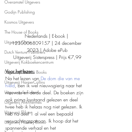
Overamstel Uitgevers
Godijn Publishing
Kosmos Uitgevers
The House of Books
Nederlands | E-book | 
Uitgeverij Clavis
1230006809157 | 24 december 
2023 | Adobe ePub
Dutch Venture Publishers
Uitgeverij Sisterspress | Prijs €7,99
Uitgeverij Kokboekencentrum
Voor het lezen:
Uitgeverij Blossom Books
Na het lezen van 
De dom die van me 
Uitgeverij HarperCollins
hield
, ben ik wel nieuwsgierig naar het 
Uitgeverij de Fontein
nieuwste en derde deel. De boeken zijn 
ook prima losstaand gelezen en deel 
Uitgeverij Ankhhermes
twee heb ik helaas nog niet gelezen. Ik 
Uitgeverij Elikser
heb na deel 1 al wel een bepaald 
verwachtingspatroon. Ik hoop dat het 
Uitgeverij Hamley Books
spannende verhaal en het 