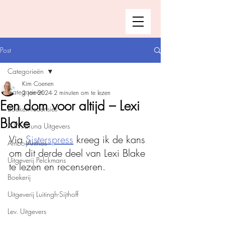
Post
Categorieën
Kim Coenen
Categorieën
2 jan 2024
2 minuten om te lezen
Een dom voor altijd – Lexi
Boeken recensies
Blake
A.W. Bruna Uitgevers
Via 
Sisterspress
 kreeg ik de kans 
Ambo|Anthos
om dit derde deel van Lexi Blake 
Uitgeverij Pelckmans
te lezen en recenseren. 
Boekerij
Uitgeverij Luitingh-Sijthoff
Lev. Uitgevers