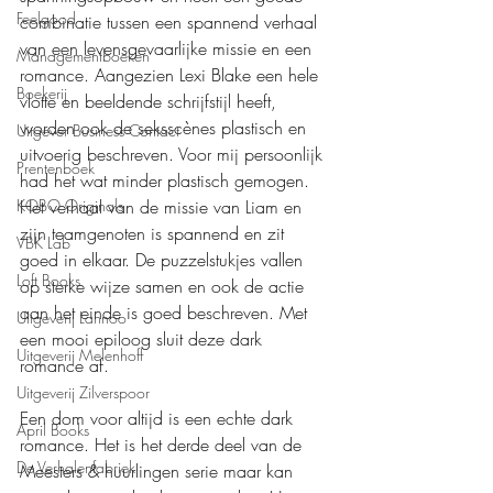
Feelgood
combinatie tussen een spannend verhaal 
van een levensgevaarlijke missie en een 
Managementboeken
romance. Aangezien Lexi Blake een hele 
Boekerij
vlotte en beeldende schrijfstijl heeft, 
worden ook de seksscènes plastisch en 
Uitgever Business Contact
uitvoerig beschreven. Voor mij persoonlijk 
Prentenboek
had het wat minder plastisch gemogen. 
KOBO Originals
Het verhaal van de missie van Liam en 
zijn teamgenoten is spannend en zit 
VBK Lab
goed in elkaar. De puzzelstukjes vallen 
Loft Books
op sterke wijze samen en ook de actie 
aan het einde is goed beschreven. Met 
Uitgeverij Lannoo
een mooi epiloog sluit deze dark 
Uitgeverij Melenhoff
romance af.
Uitgeverij Zilverspoor
Een dom voor altijd is een echte dark 
April Books
romance. Het is het derde deel van de 
De Verhalenfabriek
Meesters & huurlingen serie maar kan 