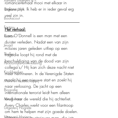
Xanders uitgevers b.v.
romanceverhaal mooi met elkaar in 
balans zijn. Ik heb er in ieder geval erg 
Uitgeverij Volt
veel zin in.
Bookscout
Fantasy
Het verhaal:
Liam O’Donnell is een man met een 
Roman
duister verleden. Nadat een van zijn 
Jeugd
missies jaren geleden uitliep op een 
Thriller
tragedie loopt hij rond met de 
beschuldiging van de dood van zijn 
Persoonlijke ontwikkeling
collega's/ Hij kan zich deze nacht niet 
Kookboeken
meer herinneren. In de Verenigde Staten 
maakt hij een nieuwe start en zoekt hij 
Mens en maatschappij
naar verlossing. De jacht op een 
Biografie
internationale terrorist leidt hem alleen 
terug naar de wereld die hij achterliet.
Mindfulness
Avery Charles werkt voor een filantroop 
Uitgeverij Hogrefe
om hem te helpen met zijn goede doelen. 
Uitgeverij Horizon
Wanneer een mysterieuze man, die iets 