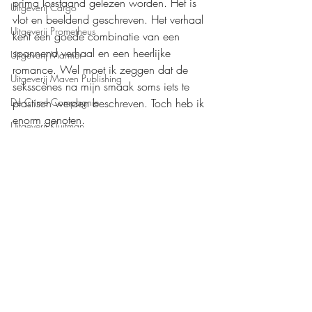
prima losstaand gelezen worden. Het is 
Uitgeverij Cargo
vlot en beeldend geschreven. Het verhaal 
Uitgeverij Prometheus
kent een goede combinatie van een 
spannend verhaal en een heerlijke 
Uitgeverij Marmer
romance. Wel moet ik zeggen dat de 
Uitgeverij Maven Publishing
seksscènes na mijn smaak soms iets te 
De Crime Compagnie
plastisch werden beschreven. Toch heb ik 
enorm genoten. 
Uitgeverij Kluitman
Mijn waardering: 
❤️❤️❤️❤️
Boeken recensies
Roman
Uitgeverij Sisters Press