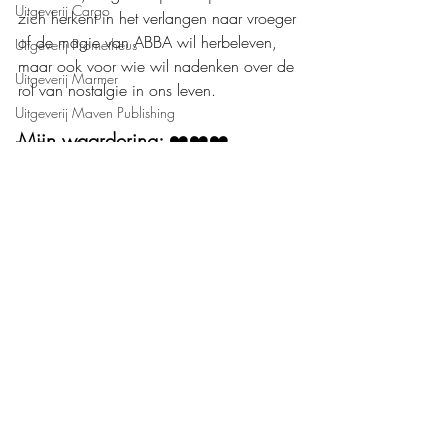
Uitgeverij Cargo
zich herkent in het verlangen naar vroeger 
of de magie van ABBA wil herbeleven, 
Uitgeverij Prometheus
maar ook voor wie wil nadenken over de 
Uitgeverij Marmer
rol van nostalgie in ons leven.
Uitgeverij Maven Publishing
Mijn waardering: 
❤️❤️❤️
De Crime Compagnie
Uitgeverij Kluitman
Boeken recensies
Persoonlijke ontwikkeling
Uitgeverij Pelckmans
Recente blogposts
Alles weergeven