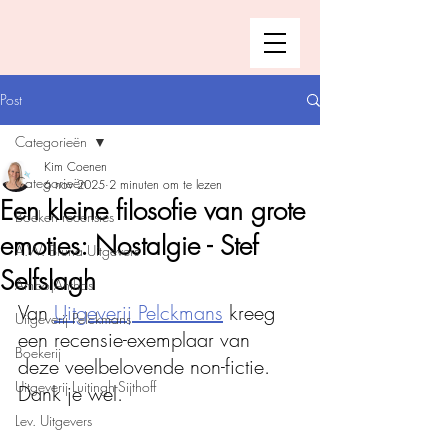
Post
Categorieën
Kim Coenen
Categorieën
6 nov 2025
2 minuten om te lezen
Een kleine filosofie van grote
Boeken recensies
emoties: Nostalgie - Stef
A.W. Bruna Uitgevers
Selfslagh
Ambo|Anthos
Van 
Uitgeverij Pelckmans
 kreeg 
Uitgeverij Pelckmans
een recensie-exemplaar van 
Boekerij
deze veelbelovende non-fictie. 
Uitgeverij Luitingh-Sijthoff
Dank je wel. 
Lev. Uitgevers