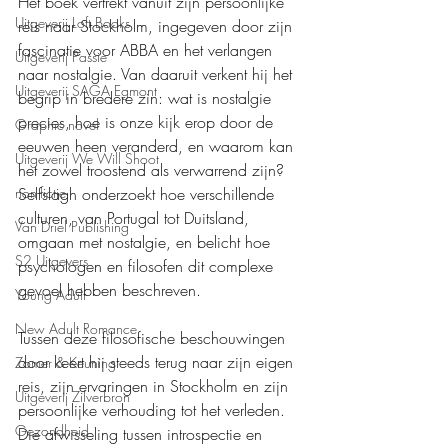
Het boek vertrekt vanuit zijn persoonlijke 
Uitgeverij Loft Books
reis naar Stockholm, ingegeven door zijn 
fascinatie voor ABBA en het verlangen 
Uitgeverij Passie
naar nostalgie. Van daaruit verkent hij het 
Uitgeverij SAGA Egmont
begrip in bredere zin: wat is nostalgie 
precies, hoe is onze kijk erop door de 
Graphic novel
eeuwen heen veranderd, en waarom kan 
Uitgeverij We Will Shoot
het zowel troostend als verwarrend zijn? 
Selfslagh onderzoekt hoe verschillende 
non-fictie
culturen, van Portugal tot Duitsland, 
Van Driel Publishing
omgaan met nostalgie, en belicht hoe 
S2 Uitgevers
psychologen en filosofen dit complexe 
gevoel hebben beschreven.
Young Adult
New Adult Romance
Tussen deze filosofische beschouwingen 
door keert hij steeds terug naar zijn eigen 
Zomer & Keuning
reis, zijn ervaringen in Stockholm en zijn 
Uitgeverij Zilverbron
persoonlijke verhouding tot het verleden. 
Gezondheid
Die afwisseling tussen introspectie en 