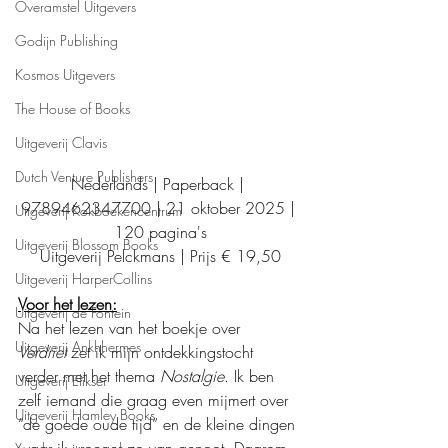
Overamstel Uitgevers
Godijn Publishing
Kosmos Uitgevers
The House of Books
Uitgeverij Clavis
Dutch Venture Publishers
Nederlands | Paperback | 
9789462347700 | 21 oktober 2025 | 
Uitgeverij Kokboekencentrum
120 pagina's
Uitgeverij Blossom Books
Uitgeverij Pelckmans | Prijs € 19,50
Uitgeverij HarperCollins
Voor het lezen:
Uitgeverij de Fontein
Na het lezen van het boekje over 
Uitgeverij Ankhhermes
Verdriet
 zet ik mijn ontdekkingstocht 
verder met het thema 
Nostalgie
. Ik ben 
Uitgeverij Elikser
zelf iemand die graag even mijmert over 
Uitgeverij Hamley Books
“de goede oude tijd” en de kleine dingen 
waar ik vroeger zo van genoot. Daarom 