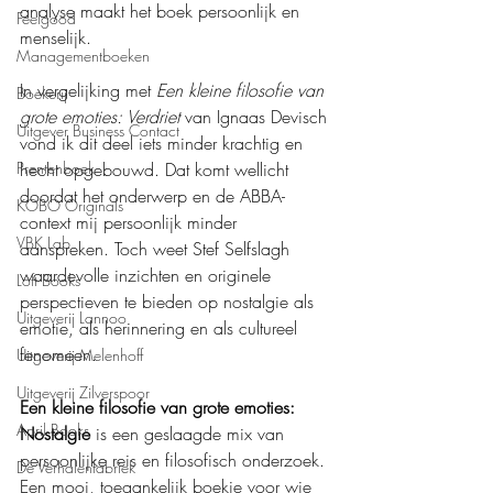
analyse maakt het boek persoonlijk en 
Feelgood
menselijk.
Managementboeken
In vergelijking met 
Een kleine filosofie van 
Boekerij
grote emoties: Verdriet
 van Ignaas Devisch 
Uitgever Business Contact
vond ik dit deel iets minder krachtig en 
hecht opgebouwd. Dat komt wellicht 
Prentenboek
doordat het onderwerp en de ABBA-
KOBO Originals
context mij persoonlijk minder 
VBK Lab
aanspreken. Toch weet Stef Selfslagh 
waardevolle inzichten en originele 
Loft Books
perspectieven te bieden op nostalgie als 
Uitgeverij Lannoo
emotie, als herinnering en als cultureel 
fenomeen.
Uitgeverij Melenhoff
Uitgeverij Zilverspoor
Een kleine filosofie van grote emoties: 
April Books
Nostalgie
 is een geslaagde mix van 
persoonlijke reis en filosofisch onderzoek. 
De Verhalenfabriek
Een mooi, toegankelijk boekje voor wie 