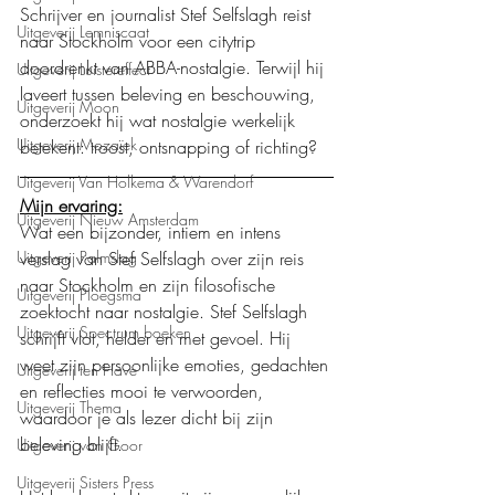
Schrijver en journalist Stef Selfslagh reist 
Uitgeverij Lemniscaat
naar Stockholm voor een citytrip 
doordrenkt van ABBA-nostalgie. Terwijl hij 
Uitgeverij Luistereffect
laveert tussen beleving en beschouwing, 
Uitgeverij Moon
onderzoekt hij wat nostalgie werkelijk 
Uitgeverij Mozaïek
betekent: troost, ontsnapping of richting?
Uitgeverij Van Holkema & Warendorf
Mijn ervaring:
Uitgeverij Nieuw Amsterdam
Wat een bijzonder, intiem en intens 
verslag van Stef Selfslagh over zijn reis 
Uitgeverij Palmslag
naar Stockholm en zijn filosofische 
Uitgeverij Ploegsma
zoektocht naar nostalgie. Stef Selfslagh 
Uitgeverij Spectrum boeken
schrijft vlot, helder en met gevoel. Hij 
weet zijn persoonlijke emoties, gedachten 
Uitgeverij ten Have
en reflecties mooi te verwoorden, 
Uitgeverij Thema
waardoor je als lezer dicht bij zijn 
beleving blijft.
Uitgeverij van Goor
Uitgeverij Sisters Press