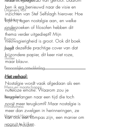
Xanders uitgevers b.v.
ben ik erg benieuwd naar de visie en 
Uitgeverij Volt
inzichten van Stef Selfslagh hierover. Hoe 
Bookscout
kijkt hij tegen nostalgie aan, en welke 
onderzoeken of filosofen hebben dit 
Fantasy
thema verder uitgediept? Mijn 
Roman
nieuwsgierigheid is groot. Ook dit boek 
heeft dezelfde prachtige cover van dat 
Jeugd
bijzondere papier, dit keer niet roze, 
Thriller
maar blauw.
Persoonlijke ontwikkeling
Het verhaal:
Kookboeken
Nostalgie wordt vaak afgedaan als een 
Mens en maatschappij
nutteloze emotie. Waarom zou je 
terugverlangen naar een tijd die toch 
Biografie
nooit meer terugkomt? Maar nostalgie is 
Mindfulness
meer dan zwelgen in herinneringen, ze 
Uitgeverij Hogrefe
kan ook een kompas zijn, een manier om 
vooruit te kijken.
Uitgeverij Horizon