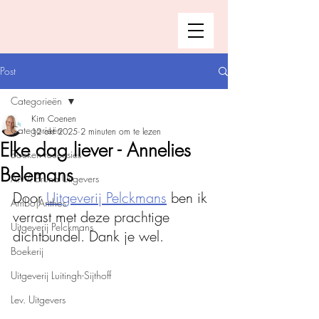
Post
Categorieën
Kim Coenen
Categorieën
12 okt 2025
2 minuten om te lezen
Elke dag liever - Annelies
Boeken recensies
Belemans
A.W. Bruna Uitgevers
Door 
Uitgeverij Pelckmans
 ben ik 
Ambo|Anthos
verrast met deze prachtige 
Uitgeverij Pelckmans
dichtbundel. Dank je wel. 
Boekerij
Uitgeverij Luitingh-Sijthoff
Lev. Uitgevers