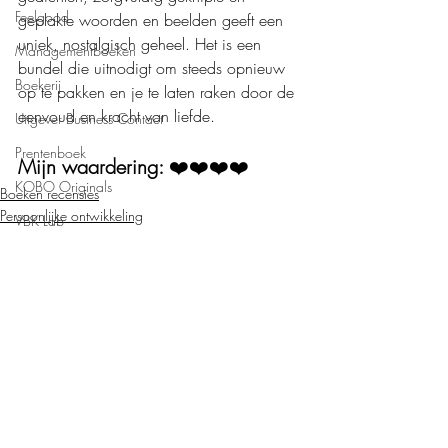
Feelgood
geplakte woorden en beelden geeft een 
uniek, nostalgisch geheel. Het is een 
Managementboeken
bundel die uitnodigt om steeds opnieuw 
Boekerij
op te pakken en je te laten raken door de 
eenvoud en kracht van liefde.
Uitgever Business Contact
Prentenboek
Mijn waardering: 
❤️❤️❤️❤️
KOBO Originals
Boeken recensies
Persoonlijke ontwikkeling
VBK Lab
Uitgeverij Pelckmans
Loft Books
Uitgeverij Lannoo
Uitgeverij Melenhoff
Uitgeverij Zilverspoor
April Books
Recente blogposts
Alles weergeven
De Verhalenfabriek