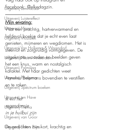
Facebook: @elkedagzin.
Uitgeverij Lemniscaat
Uitgeverij Luistereffect
Mijn ervaring:
Uitgeverij Moon
Wat een prachtig, hartverwarmend en 
liefdevol boekje dat je echt even laat 
Uitgeverij Mozaïek
genieten, mijmeren en wegdromen. Het is 
Uitgeverij Van Holkema & Warendorf
sfeervol en zorgvuldig vormgegeven. De 
uitgeknipte woorden en beelden geven 
Uitgeverij Nieuw Amsterdam
het een knus, warm en nostalgisch 
Uitgeverij Palmslag
karakter. Met haar gedichten weet 
Annelies Belemans bovendien te verstillen 
Uitgeverij Ploegsma
en te raken.
Uitgeverij Spectrum boeken
Uitgeverij ten Have
Ik wil het
regendansje
Uitgeverij Thema
in je huilbui zijn
Uitgeverij van Goor
De gedichten zijn kort, krachtig en 
Uitgeverij Sisters Press