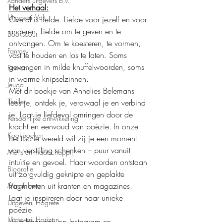
Xanders uitgevers b.v.
Het verhaal:
Uitgeverij Volt
Overal is liefde. Liefde voor jezelf en voor 
anderen. Liefde om te geven en te 
Bookscout
ontvangen. Om te koesteren, te vormen, 
Fantasy
vast te houden en los te laten. Soms 
gevangen in milde knuffelwoorden, soms 
Roman
in warme knipselzinnen.
Jeugd
Met dit boekje van Annelies Belemans 
Thriller
lees je, ontdek je, verdwaal je en verbind 
je. Laat je liefdevol omringen door de 
Persoonlijke ontwikkeling
kracht en eenvoud van poëzie. In onze 
Kookboeken
hectische wereld wil zij je een moment 
van verstilling schenken – puur vanuit 
Mens en maatschappij
intuïtie en gevoel. Haar woorden ontstaan 
Biografie
uit zorgvuldig geknipte en geplakte 
fragmenten uit kranten en magazines.
Mindfulness
Laat je inspireren door haar unieke 
Uitgeverij Hogrefe
poëzie. 
Uitgeverij Horizon
Volg haar ook op Instagram en 