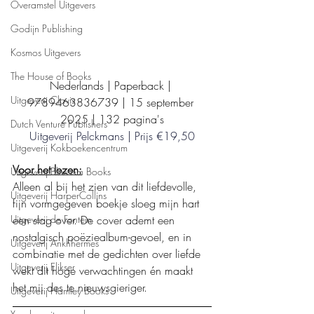
Overamstel Uitgevers
Godijn Publishing
Kosmos Uitgevers
The House of Books
Nederlands | Paperback | 
Uitgeverij Clavis
9789463836739 | 15 september 
2025 | 132 pagina's
Dutch Venture Publishers
Uitgeverij Pelckmans | Prijs €19,50
Uitgeverij Kokboekencentrum
Voor het lezen:
Uitgeverij Blossom Books
Alleen al bij het zien van dit liefdevolle, 
Uitgeverij HarperCollins
fijn vormgegeven boekje sloeg mijn hart 
een slag over. De cover ademt een 
Uitgeverij de Fontein
nostalgisch poëziealbum-gevoel, en in 
Uitgeverij Ankhhermes
combinatie met de gedichten over liefde 
Uitgeverij Elikser
wekt dit hoge verwachtingen én maakt 
het mij des te nieuwsgieriger.
Uitgeverij Hamley Books