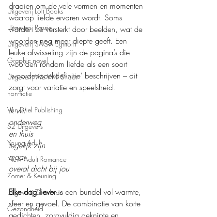
draaien om de vele vormen en momenten 
Uitgeverij Loft Books
waarop liefde ervaren wordt. Soms 
Uitgeverij Passie
worden ze versterkt door beelden, wat de 
woorden nog meer diepte geeft. Een 
Uitgeverij SAGA Egmont
leuke afwisseling zijn de pagina’s die 
Graphic novel
woorden rondom liefde als een soort 
‘woordenboekdefinitie’ beschrijven – dit 
Uitgeverij We Will Shoot
zorgt voor variatie en speelsheid.
non-fictie
Ik wil
Van Driel Publishing
onderweg
S2 Uitgevers
en thuis
Young Adult
tegelijk zijn
maar
New Adult Romance
overal dicht bij jou
Zomer & Keuning
Elke dag liever
 is een bundel vol warmte, 
Uitgeverij Zilverbron
sfeer en gevoel. De combinatie van korte 
Gezondheid
gedichten, zorgvuldig geknipte en 