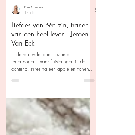
Kim Coenen
17 feb
Liefdes van één zin, tranen
van een heel leven - Jeroen
Van Eck
In deze bundel geen rozen en
regenbogen, maar fluisteringen in de
ochtend, stiltes na een appje en tranen
die niemand zag. Gedichten over korte
liefdes, kleine aanrakingen en breuken
die nauwelijks klonken, maar diepe
sporen nalieten.