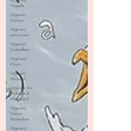
Hogrefe
Uitgeverij
Horizon
Uitgeverij
Lemniscaat
Uitgeverij
Luistereffect
Uitgeverij
Moon
Uitgeverij
Mozaïek
Uitgeverij Van
Holkema &
Warendorf
Uitgeverij
Nieuw
Amsterdam
Uitgeverij