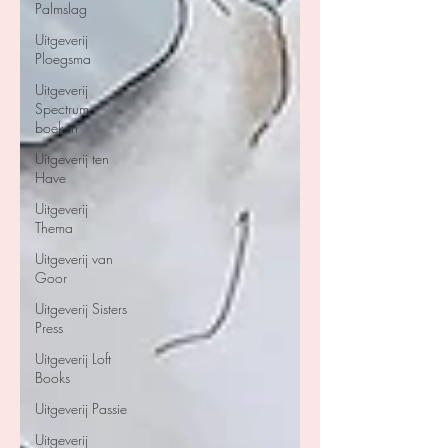
Palmslag
Uitgeverij
Ploegsma
Uitgeverij
Spectrum
boeken
Uitgeverij ten
Have
Uitgeverij
Thema
Uitgeverij van
Goor
Uitgeverij Sisters
Press
Uitgeverij Loft
Books
Uitgeverij Passie
Uitgeverij