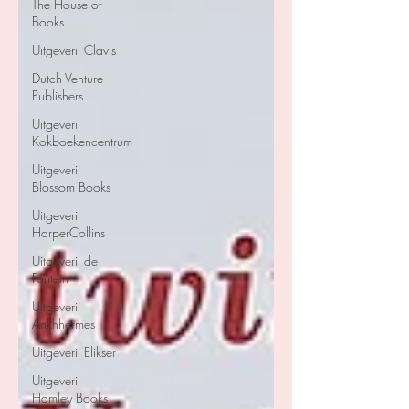
The House of
Books
Uitgeverij Clavis
Dutch Venture
Publishers
Uitgeverij
Kokboekencentrum
Uitgeverij
Blossom Books
Uitgeverij
HarperCollins
Uitgeverij de
Fontein
Uitgeverij
Ankhhermes
Uitgeverij Elikser
Uitgeverij
Hamley Books