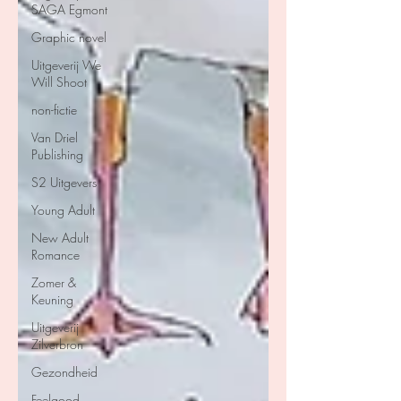
SAGA Egmont
Graphic novel
Uitgeverij We
Will Shoot
non-fictie
Van Driel
Publishing
S2 Uitgevers
Young Adult
New Adult
Romance
Zomer &
Keuning
Uitgeverij
Zilverbron
Gezondheid
Feelgood