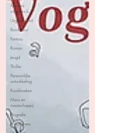
Xanders
uitgevers b.v.
Uitgeverij Volt
Bookscout
Fantasy
Roman
Jeugd
Thriller
Persoonlijke
ontwikkeling
Kookboeken
Mens en
maatschappij
Biografie
Mindfulness
Uitgeverij