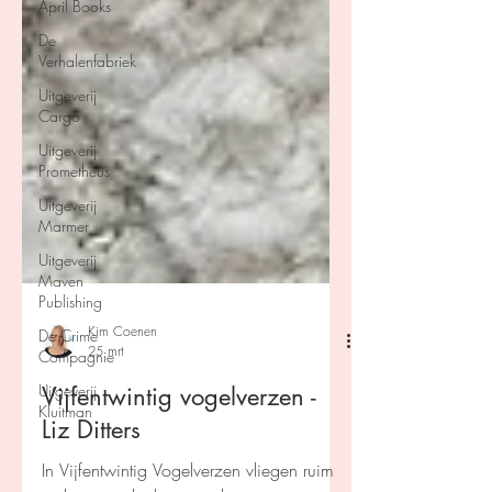
April Books
De
Verhalenfabriek
Uitgeverij
Cargo
Uitgeverij
Prometheus
Uitgeverij
Marmer
Uitgeverij
Maven
Publishing
De Crime
Compagnie
Kim Coenen
Uitgeverij
25 mrt
Kluitman
Vijfentwintig vogelverzen -
Liz Ditters