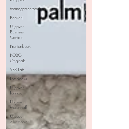
Managementboeken
Boekerij
Uitgever
Business
Contact
Prentenboek
KOBO
Originals
VBK Lab
Loft Books
Uitgeverij
Lannoo
Uitgeverij
Melenhoff
Uitgeverij
Zilverspoor