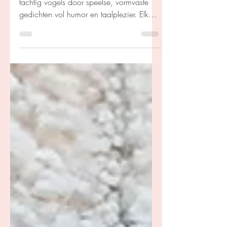
In Vijfentwintig Vogelverzen vliegen ruim
tachtig vogels door speelse, vormvaste
gedichten vol humor en taalplezier. Elk
vers begint met twee vogels die samen
een klein verhaal openen, vaak met een
verrassende wending. Een luchtige en
inventieve bundel voor liefhebbers van
poëzie en vogels.