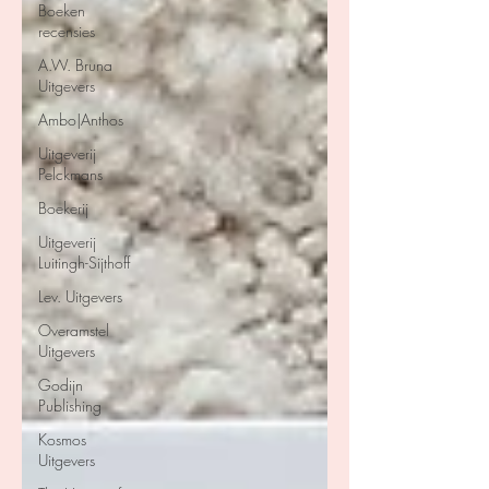
Boeken
recensies
A.W. Bruna
Uitgevers
Ambo|Anthos
Uitgeverij
Pelckmans
Boekerij
Uitgeverij
Luitingh-Sijthoff
Lev. Uitgevers
Overamstel
Uitgevers
Godijn
Publishing
Kosmos
Uitgevers