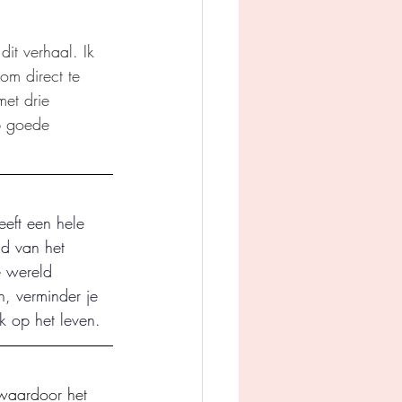
it verhaal. Ik 
om direct te 
met drie 
eb goede 
eeft een hele 
id van het 
e wereld 
ch, verminder je 
jk op het leven.
 waardoor het 