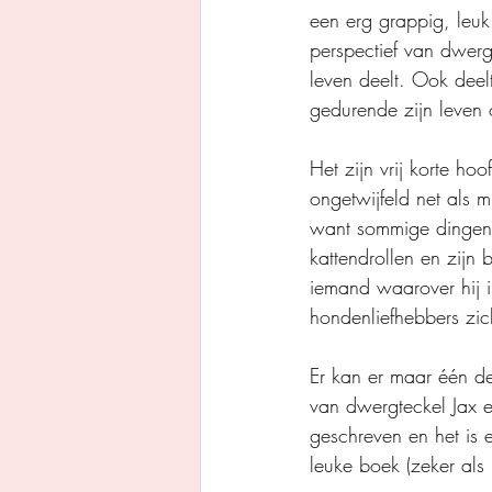
een erg grappig, leuk
perspectief van dwergt
leven deelt. Ook deelt
gedurende zijn leven
Het zijn vrij korte hoo
ongetwijfeld net als 
want sommige dingen we
kattendrollen en zijn 
iemand waarover hij i
hondenliefhebbers zic
Er kan er maar één de
van dwergteckel Jax en
geschreven en het is
leuke boek (zeker als