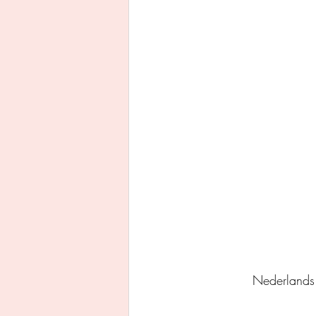
Uitgeverij Ankhhermes
Xanders uitgevers b.v.
Thriller
Persoonlijke o
Nederlands