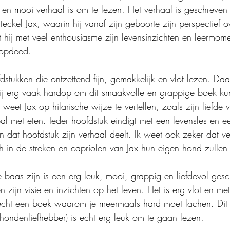
 en mooi verhaal is om te lezen. Het verhaal is geschreven 
eckel Jax, waarin hij vanaf zijn geboorte zijn perspectief o
 hij met veel enthousiasme zijn levensinzichten en leermome
 opdeed.
fdstukken die ontzettend fijn, gemakkelijk en vlot lezen. Daar
mij erg vaak hardop om dit smaakvolle en grappige boek ku
et Jax op hilarische wijze te vertellen, zoals zijn liefde 
bal met eten. Ieder hoofdstuk eindigt met een levensles en 
n dat hoofdstuk zijn verhaal deelt. Ik weet ook zeker dat ve
h in de streken en capriolen van Jax hun eigen hond zullen
 baas zijn is een erg leuk, mooi, grappig en liefdevol gesc
 zijn visie en inzichten op het leven. Het is erg vlot en me
 echt een boek waarom je meermaals hard moet lachen. Dit 
 hondenliefhebber) is echt erg leuk om te gaan lezen. 