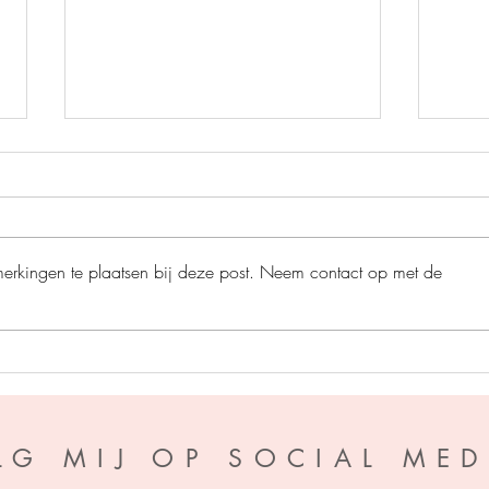
merkingen te plaatsen bij deze post. Neem contact op met de
Perfe
A war of Wyverns - S.F.
Williamson
LG MIJ OP SOCIAL MED