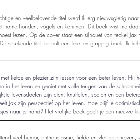
htige en veelbelovende titel werd ik erg nieuwsgierig naar d
t name honden, vogels en konijnen. Dit boek wist me daar
moest lezen. Op de cover staat een silhouet van teckel Jax 
. De sprekende titel belooft een leuk en grappig boek. Ik h
met liefde en plezier zijn lessen voor een beter leven. Hij h
en in het leven en geniet met volle teugen van de schoonhe
jkste levensdoelen zijn eten, knuffelen, spelen en een beter
elt Jax zijn perspectief op het leven. Hoe blijf je optimistis
asjes naar je hand? Het vrolijke boek geeft je een nieuwe ki
ttend veel humor, enthousiasme, liefde en vlot geschreven,