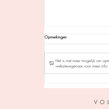
Opmerkingen
Het is niet meer mogelijk om op
website-eigenaar voor meer info.
Pil des doods - Gerard
Legerstee
VO