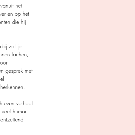
vanuit het 
ver en op het 
nten die hij 
bij zal je 
nnen lachen, 
voor 
een gesprek met 
el 
 herkennen.
hreven verhaal 
t veel humor 
ontzettend 