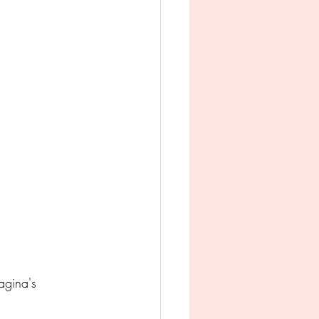
man
Jeugd
appij
gina's