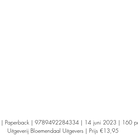
Uitgeverij Elikser
Uitgeverij Hamley Books
Uitgeverij Volt
Bookscout
Fantasy
Ro
ntwikkeling
Kookboeken
Mens en maatsch
 | Paperback | 9789492284334 | 14 juni 2023 | 160 pa
Uitgeverij Bloemendaal Uitgevers | Prijs €13,95