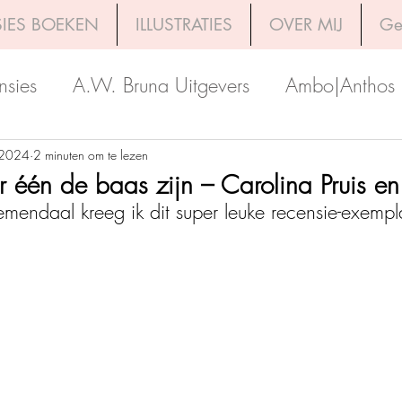
IES BOEKEN
ILLUSTRATIES
OVER MIJ
Ge
nsies
A.W. Bruna Uitgevers
Ambo|Anthos
Boekerij
Uitgeverij Luitingh-Sijthoff
Lev. Uit
 2024
2 minuten om te lezen
 één de baas zijn – Carolina Pruis en 
emendaal kreeg ik dit super leuke recensie-exempl
Godijn Publishing
Kosmos Uitgevers
The 
h Venture Publishers
Uitgeverij Kokboekencent
Uitgeverij HarperCollins
Uitgeverij de Fon