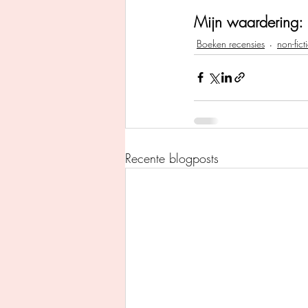
Mijn waardering: 
Boeken recensies
non-fict
Recente blogposts