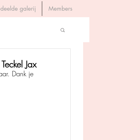
deelde galerij
Members
Inloggen
gevers
Teckel Jax
aar. Dank je 
House of Books
rum
tein