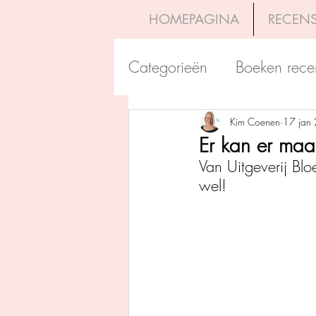
HOMEPAGINA
RECENS
Categorieën
Boeken rece
Uitgeverij Pelckmans
Kim Coenen
17 jan
Er kan er maar
Van Uitgeverij Blo
Overamstel Uitgevers
wel!
Uitgeverij Clavis
Dutc
Uitgeverij Blossom Books