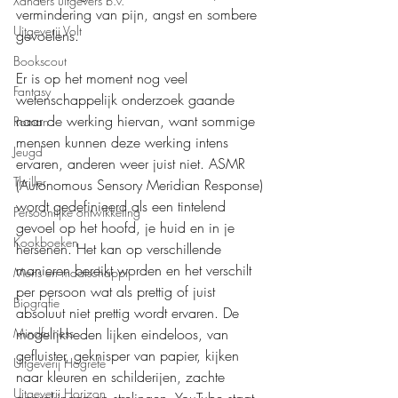
Xanders uitgevers b.v.
vermindering van pijn, angst en sombere 
Uitgeverij Volt
gevoelens. 
Bookscout
Er is op het moment nog veel 
Fantasy
wetenschappelijk onderzoek gaande 
naar de werking hiervan, want sommige 
Roman
mensen kunnen deze werking intens 
Jeugd
ervaren, anderen weer juist niet. ASMR 
Thriller
(Autonomous Sensory Meridian Response) 
wordt gedefinieerd als een tintelend 
Persoonlijke ontwikkeling
gevoel op het hoofd, je huid en in je 
Kookboeken
hersenen. Het kan op verschillende 
manieren bereikt worden en het verschilt 
Mens en maatschappij
per persoon wat als prettig of juist 
Biografie
absoluut niet prettig wordt ervaren. De 
Mindfulness
mogelijkheden lijken eindeloos, van 
gefluister, geknisper van papier, kijken 
Uitgeverij Hogrefe
naar kleuren en schilderijen, zachte 
Uitgeverij Horizon