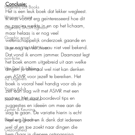
Conclusie:
Uitgeverij Loft Books
Het is een leuk boek dat lekker wegleest. 
Uitgeverij Passie
Ik was vooral erg geïnteresseerd hoe dit 
nu precies werkte in en op het lichaam, 
Uitgeverij SAGA Egmont
maar helaas is er nog veel 
Graphic novel
wetenschappelijk onderzoek gaande en 
is er nog op dat niveau niet veel bekend. 
Uitgeverij We Will Shoot
Dat vond ik enorm jammer. Daarnaast legt 
non-fictie
het boek enorm uitgebreid uit aan welke 
Van Driel Publishing
dingen je allemaal wel niet kan denken 
om ASMR voor jezelf te bereiken. Het 
S2 Uitgevers
boek is vooral heel handig voor als je 
Young Adult
zelf aan slag wilt met ASMR met een 
partner. Het staat boordevol tips en 
New Adult Romance
suggesties en ideeën om mee aan de 
Zomer & Keuning
slag te gaan. De variatie hierin is echt 
heel erg groot en ik denk dat iedereen 
Uitgeverij Zilverbron
wel af en toe zoekt naar dingen die 
Gezondheid
hem/haar in diepere ontspanning 