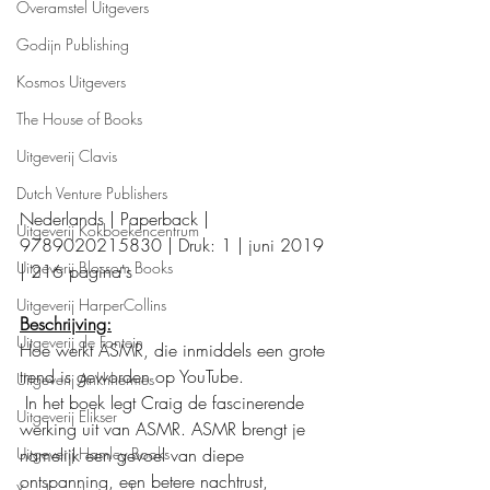
Overamstel Uitgevers
Godijn Publishing
Kosmos Uitgevers
The House of Books
Uitgeverij Clavis
Dutch Venture Publishers
Nederlands | Paperback | 
Uitgeverij Kokboekencentrum
9789020215830 | Druk: 1 | juni 2019 
Uitgeverij Blossom Books
| 216 pagina's
Uitgeverij HarperCollins
Beschrijving:
Uitgeverij de Fontein
Hoe werkt ASMR, die inmiddels een grote 
trend is geworden op YouTube.
Uitgeverij Ankhhermes
 In het boek legt Craig de fascinerende 
Uitgeverij Elikser
werking uit van ASMR. ASMR brengt je 
Uitgeverij Hamley Books
namelijk een gevoel van diepe 
ontspanning, een betere nachtrust, 