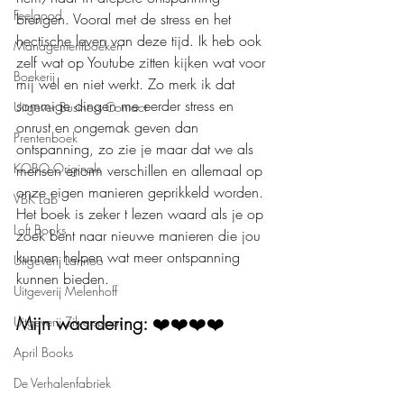
Feelgood
brengen. Vooral met de stress en het 
hectische leven van deze tijd. Ik heb ook 
Managementboeken
zelf wat op Youtube zitten kijken wat voor 
Boekerij
mij wel en niet werkt. Zo merk ik dat 
sommige dingen me eerder stress en 
Uitgever Business Contact
onrust en ongemak geven dan 
Prentenboek
ontspanning, zo zie je maar dat we als 
KOBO Originals
mensen enorm verschillen en allemaal op 
onze eigen manieren geprikkeld worden. 
VBK Lab
Het boek is zeker t lezen waard als je op 
Loft Books
zoek bent naar nieuwe manieren die jou 
kunnen helpen wat meer ontspanning 
Uitgeverij Lannoo
kunnen bieden. 
Uitgeverij Melenhoff
Mijn waardering: 
❤️❤️❤️❤️
Uitgeverij Zilverspoor
April Books
De Verhalenfabriek