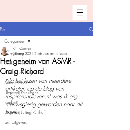
Post
Categorieën
Kim Coenen
Categorieën
18 aug 2021
2 minuten om te lezen
Het geheim van ASMR -
Boeken recensies
Craig Richard
A.W. Bruna Uitgevers
Na het lezen van meerdere 
Ambo|Anthos
artikelen op de blog van 
Uitgeverij Pelckmans
inspirerendleven.nl was ik erg 
Boekerij
nieuwsgierig geworden naar dit 
boek.
Uitgeverij Luitingh-Sijthoff
Lev. Uitgevers