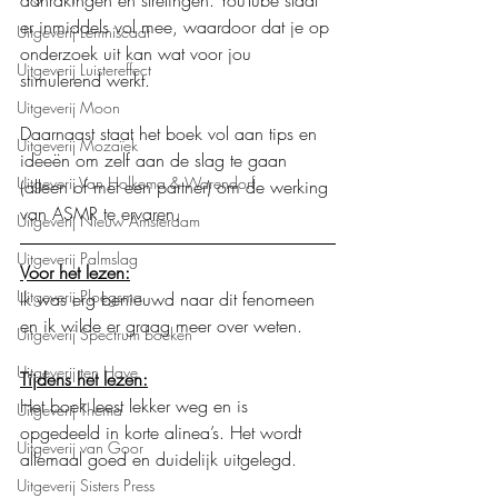
aanrakingen en strelingen. YouTube staat 
er inmiddels vol mee, waardoor dat je op 
Uitgeverij Lemniscaat
onderzoek uit kan wat voor jou 
Uitgeverij Luistereffect
stimulerend werkt.
Uitgeverij Moon
Daarnaast staat het boek vol aan tips en 
Uitgeverij Mozaïek
ideeën om zelf aan de slag te gaan 
Uitgeverij Van Holkema & Warendorf
(alleen of met een partner) om de werking 
van ASMR te ervaren.
Uitgeverij Nieuw Amsterdam
Uitgeverij Palmslag
Voor het lezen:
Uitgeverij Ploegsma
Ik was erg benieuwd naar dit fenomeen 
en ik wilde er graag meer over weten.
Uitgeverij Spectrum boeken
Uitgeverij ten Have
Tijdens het lezen:
Het boek leest lekker weg en is 
Uitgeverij Thema
opgedeeld in korte alinea’s. Het wordt 
Uitgeverij van Goor
allemaal goed en duidelijk uitgelegd. 
Uitgeverij Sisters Press