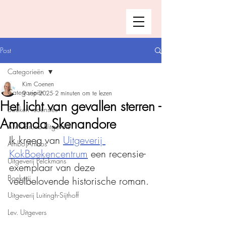
Post
Categorieën
Kim Coenen
Categorieën
9 sep 2025
2 minuten om te lezen
Het licht van gevallen sterren -
Boeken recensies
Amanda Skenandore
A.W. Bruna Uitgevers
Ik kreeg van 
Uitgeverij 
Ambo|Anthos
KokBoekencentrum
 een recensie-
Uitgeverij Pelckmans
exemplaar van deze 
Boekerij
veelbelovende historische roman.
Uitgeverij Luitingh-Sijthoff
Lev. Uitgevers