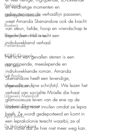
Feelgood
en verdrietige momenten en 
gebeurtenissen de verhaallijn passeren, 
Managementboeken
weet Amanda Skenandore ook de kracht 
Boekerij
van steun, liefde, hoop en vriendschap te 
beschrijven. Het is echt een 
Uitgever Business Contact
indrukwekkend verhaal.
Prentenboek
KOBO Originals
Het licht van gevallen sterren is een 
aangrijpende, meeslepende en 
VBK Lab
indrukwekkende roman. Amanda 
Loft Books
Skenandore heeft een levendige, 
sfeervolle en fijne schrijfstijl. We lezen het 
Uitgeverij Lannoo
verhaal van socialite Mirielle die haar 
Uitgeverij Melenhoff
glamoureuze leven van de ene op de 
Uitgeverij Zilverspoor
andere dag moet inruilen omdat ze lepra 
heeft. Ze wordt gedeporteerd en komt in 
April Books
een leprakolonie terecht waarbij ze al 
De Verhalenfabriek
snel inziet dat ze hier niet meer weg kan. 