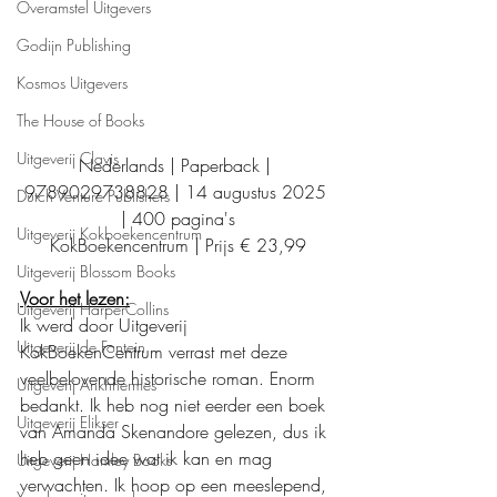
Overamstel Uitgevers
Godijn Publishing
Kosmos Uitgevers
The House of Books
Uitgeverij Clavis
Nederlands | Paperback | 
9789029738828 | 14 augustus 2025 
Dutch Venture Publishers
| 400 pagina's
Uitgeverij Kokboekencentrum
KokBoekencentrum | Prijs € 23,99
Uitgeverij Blossom Books
Voor het lezen:
Uitgeverij HarperCollins
Ik werd door Uitgeverij 
Uitgeverij de Fontein
KokBoekenCentrum verrast met deze 
veelbelovende historische roman. Enorm 
Uitgeverij Ankhhermes
bedankt. Ik heb nog niet eerder een boek 
Uitgeverij Elikser
van Amanda Skenandore gelezen, dus ik 
heb geen idee wat ik kan en mag 
Uitgeverij Hamley Books
verwachten. Ik hoop op een meeslepend, 