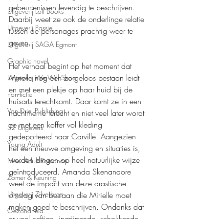
gebeurtenissen levendig te beschrijven. 
Uitgeverij Loft Books
Daarbij weet ze ook de onderlinge relatie 
Uitgeverij Passie
tussen de personages prachtig weer te 
geven.
Uitgeverij SAGA Egmont
Graphic novel
Het verhaal begint op het moment dat 
Mirielle nog een zorgeloos bestaan leidt 
Uitgeverij We Will Shoot
en met een plekje op haar huid bij de 
non-fictie
huisarts terechtkomt. Daar komt ze in een 
Van Driel Publishing
nachtmerrie terecht en niet veel later wordt 
ze met een koffer vol kleding 
S2 Uitgevers
gedeporteerd naar Carville. Aangezien 
Young Adult
het een nieuwe omgeving en situaties is, 
worden dingen op heel natuurlijke wijze 
New Adult Romance
geïntroduceerd. Amanda Skenandore 
Zomer & Keuning
weet de impact van deze drastische 
Uitgeverij Zilverbron
omslag van bestaan die Mirielle moet 
maken goed te beschrijven. Ondanks dat 
Gezondheid
er veel heftige, ingrijpende, schokkende 