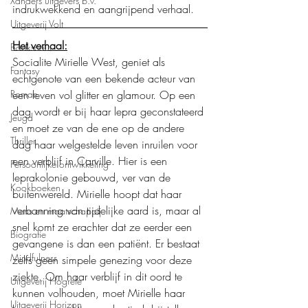
Xanders uitgevers b.v.
indrukwekkend en aangrijpend verhaal. 
Uitgeverij Volt
Het verhaal:
Bookscout
Socialite Mirielle West, geniet als 
Fantasy
echtgenote van een bekende acteur van 
een leven vol glitter en glamour. Op een 
Roman
dag wordt er bij haar lepra geconstateerd 
Jeugd
en moet ze van de ene op de andere 
Thriller
dag haar welgestelde leven inruilen voor 
een verblijf in Carville. Hier is een 
Persoonlijke ontwikkeling
leprakolonie gebouwd, ver van de 
Kookboeken
buitenwereld. Mirielle hoopt dat haar 
verbanning van tijdelijke aard is, maar al 
Mens en maatschappij
snel komt ze erachter dat ze eerder een 
Biografie
gevangene is dan een patiënt. Er bestaat 
Mindfulness
zelfs geen simpele genezing voor deze 
ziekte. Om haar verblijf in dit oord te 
Uitgeverij Hogrefe
kunnen volhouden, moet Mirielle haar 
Uitgeverij Horizon