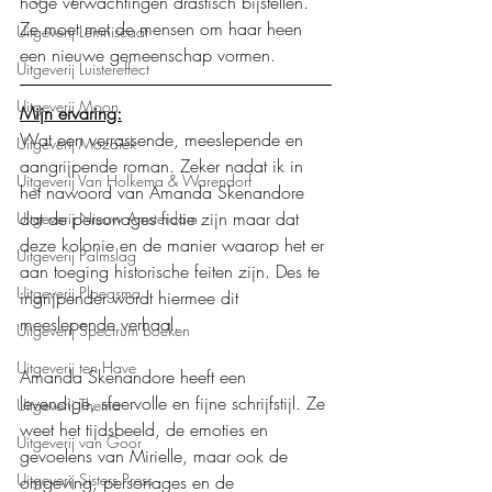
hoge verwachtingen drastisch bijstellen. 
Ze moet met de mensen om haar heen 
Uitgeverij Lemniscaat
een nieuwe gemeenschap vormen.
Uitgeverij Luistereffect
Uitgeverij Moon
Mijn ervaring:
Wat een verrassende, meeslepende en 
Uitgeverij Mozaïek
aangrijpende roman. Zeker nadat ik in 
Uitgeverij Van Holkema & Warendorf
het nawoord van Amanda Skenandore 
dat de personages fictie zijn maar dat 
Uitgeverij Nieuw Amsterdam
deze kolonie en de manier waarop het er 
Uitgeverij Palmslag
aan toeging historische feiten zijn. Des te 
Uitgeverij Ploegsma
ingrijpender wordt hiermee dit 
meeslepende verhaal.
Uitgeverij Spectrum boeken
Uitgeverij ten Have
Amanda Skenandore heeft een 
levendige, sfeervolle en fijne schrijfstijl. Ze 
Uitgeverij Thema
weet het tijdsbeeld, de emoties en 
Uitgeverij van Goor
gevoelens van Mirielle, maar ook de 
Uitgeverij Sisters Press
omgeving, personages en de 