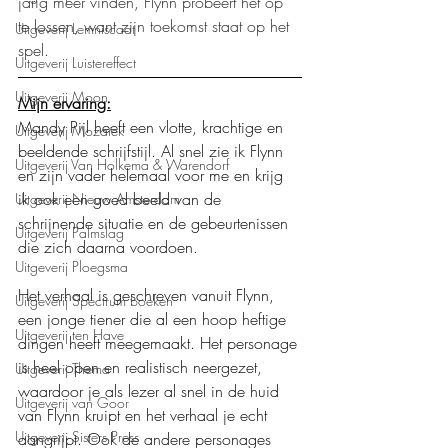
jarig meer vinden, Flynn probeert het op 
te lossen, want zijn toekomst staat op het 
Uitgeverij Lemniscaat
spel.
Uitgeverij Luistereffect
Uitgeverij Moon
Mijn ervaring:
Mandy Pijl heeft een vlotte, krachtige en 
Uitgeverij Mozaïek
beeldende schrijfstijl. Al snel zie ik Flynn 
Uitgeverij Van Holkema & Warendorf
en zijn vader helemaal voor me en krijg 
ik ook een goed beeld van de 
Uitgeverij Nieuw Amsterdam
schrijnende situatie en de gebeurtenissen 
Uitgeverij Palmslag
die zich daarna voordoen.
Uitgeverij Ploegsma
Het verhaal is geschreven vanuit Flynn, 
Uitgeverij Spectrum boeken
een jonge tiener die al een hoop heftige 
Uitgeverij ten Have
dingen heeft meegemaakt. Het personage 
is heel open en realistisch neergezet, 
Uitgeverij Thema
waardoor je als lezer al snel in de huid 
Uitgeverij van Goor
van Flynn kruipt en het verhaal je echt 
Uitgeverij Sisters Press
aangrijpt. Ook de andere personages 