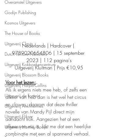
Overamstel Uitgevers
Godijn Publishing
Kosmos Uitgevers
The House of Books
Uitgeverij Clavis
Nederlands | Hardcover | 
9789020654806 | 15 september 
Dutch Venture Publishers
2023 | 112 pagina's
Uitgeverij Kokboekencentrum
Uitgeverij Kluitman | Prijs €10,95
Uitgeverij Blossom Books
Voor het lezen:
Uitgeverij HarperCollins
Als ik ergens niets mee heb, of zelfs een 
Uitgeverij de Fontein
afkeer van heb dan is het wel het circus 
en clowns, daarom dat deze thriller 
Uitgeverij Ankhhermes
novelle van Mandy Pijl direct mijn 
Uitgeverij Elikser
aandacht trok. Aangezien het al een 
afkeer van mij is, lijkt me dat een heerlijke 
Uitgeverij Hamley Books
combinatie met een al spannend verhaal. 