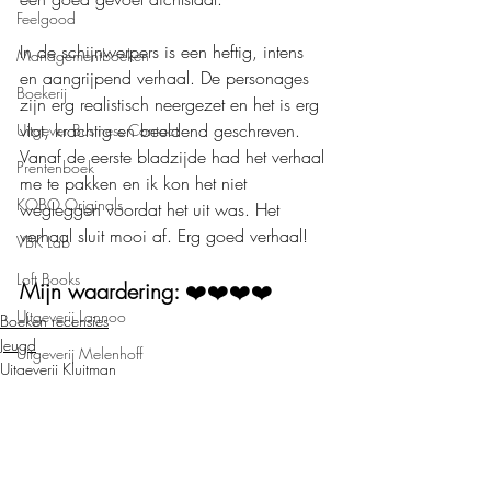
Feelgood
In de schijnwerpers is een heftig, intens 
Managementboeken
en aangrijpend verhaal. De personages 
Boekerij
zijn erg realistisch neergezet en het is erg 
vlot, krachtig en beeldend geschreven. 
Uitgever Business Contact
Vanaf de eerste bladzijde had het verhaal 
Prentenboek
me te pakken en ik kon het niet 
KOBO Originals
wegleggen voordat het uit was. Het 
verhaal sluit mooi af. Erg goed verhaal!
VBK Lab
Loft Books
Mijn waardering: 
❤️❤️❤️❤️
Uitgeverij Lannoo
Boeken recensies
Jeugd
Uitgeverij Melenhoff
Uitgeverij Kluitman
Uitgeverij Zilverspoor
April Books
De Verhalenfabriek