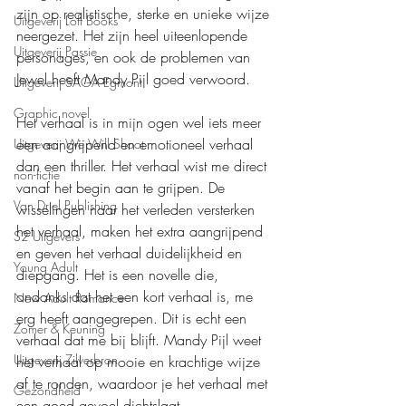
zijn op realistische, sterke en unieke wijze 
Uitgeverij Loft Books
neergezet. Het zijn heel uiteenlopende 
Uitgeverij Passie
personages, en ook de problemen van 
Jewel heeft Mandy Pijl goed verwoord.
Uitgeverij SAGA Egmont
Graphic novel
Het verhaal is in mijn ogen wel iets meer 
een aangrijpend en emotioneel verhaal 
Uitgeverij We Will Shoot
dan een thriller. Het verhaal wist me direct 
non-fictie
vanaf het begin aan te grijpen. De 
Van Driel Publishing
wisselingen naar het verleden versterken 
het verhaal, maken het extra aangrijpend 
S2 Uitgevers
en geven het verhaal duidelijkheid en 
Young Adult
diepgang. Het is een novelle die, 
ondanks dat het een kort verhaal is, me 
New Adult Romance
erg heeft aangegrepen. Dit is echt een 
Zomer & Keuning
verhaal dat me bij blijft. Mandy Pijl weet 
Uitgeverij Zilverbron
het verhaal op mooie en krachtige wijze 
af te ronden, waardoor je het verhaal met 
Gezondheid
een goed gevoel dichtslaat.