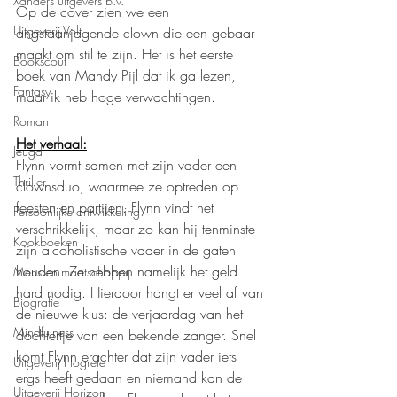
Xanders uitgevers b.v.
Op de cover zien we een 
Uitgeverij Volt
angstaanjagende clown die een gebaar 
maakt om stil te zijn. Het is het eerste 
Bookscout
boek van Mandy Pijl dat ik ga lezen, 
Fantasy
maar ik heb hoge verwachtingen.
Roman
Het verhaal:
Jeugd
Flynn vormt samen met zijn vader een 
Thriller
clownsduo, waarmee ze optreden op 
feesten en partijen. Flynn vindt het 
Persoonlijke ontwikkeling
verschrikkelijk, maar zo kan hij tenminste 
Kookboeken
zijn alcoholistische vader in de gaten 
houden. Ze hebben namelijk het geld 
Mens en maatschappij
hard nodig. Hierdoor hangt er veel af van 
Biografie
de nieuwe klus: de verjaardag van het 
Mindfulness
dochtertje van een bekende zanger. Snel 
komt Flynn erachter dat zijn vader iets 
Uitgeverij Hogrefe
ergs heeft gedaan en niemand kan de 
Uitgeverij Horizon