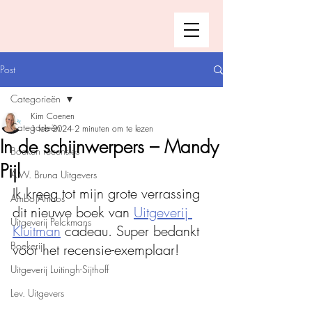
Post
Categorieën
Kim Coenen
Categorieën
1 feb 2024
2 minuten om te lezen
In de schijnwerpers – Mandy
Boeken recensies
Pijl
A.W. Bruna Uitgevers
Ik kreeg tot mijn grote verrassing 
Ambo|Anthos
dit nieuwe boek van 
Uitgeverij 
Uitgeverij Pelckmans
Kluitman
 cadeau. Super bedankt 
Boekerij
voor het recensie-exemplaar!
Uitgeverij Luitingh-Sijthoff
Lev. Uitgevers