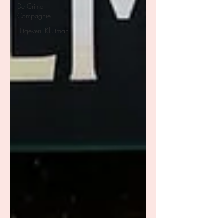
De Crime
Compagnie
Uitgeverij Kluitman