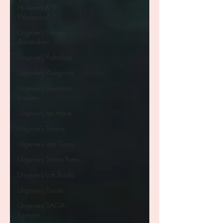
Holkema &
Warendorf
Uitgeverij Nieuw
Amsterdam
Uitgeverij Palmslag
Uitgeverij Ploegsma
Uitgeverij Spectrum
boeken
Uitgeverij ten Have
Uitgeverij Thema
Uitgeverij van Goor
Uitgeverij Sisters Press
Uitgeverij Loft Books
Uitgeverij Passie
Uitgeverij SAGA
Egmont