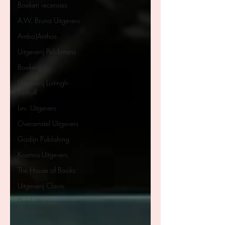
Boeken recensies
A.W. Bruna Uitgevers
Ambo|Anthos
Uitgeverij Pelckmans
Boekerij
Uitgeverij Luitingh-
Sijthoff
Lev. Uitgevers
Overamstel Uitgevers
Godijn Publishing
Kosmos Uitgevers
The House of Books
Uitgeverij Clavis
Dutch Venture
Publishers