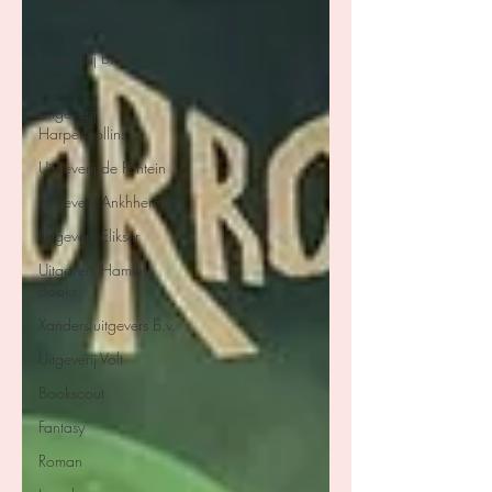
Uitgeverij
Kokboekencentrum
Uitgeverij Blossom
Books
Uitgeverij
HarperCollins
Uitgeverij de Fontein
Uitgeverij Ankhhermes
Uitgeverij Elikser
Uitgeverij Hamley
Books
Xanders uitgevers b.v.
Uitgeverij Volt
Bookscout
Fantasy
Roman