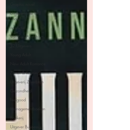
Graphic novel
Uitgeverij We Will
Shoot
non-fictie
Van Driel Publishing
S2 Uitgevers
Young Adult
New Adult Romance
Zomer & Keuning
Uitgeverij Zilverbron
Gezondheid
Feelgood
Managementboeken
Boekerij
Uitgever Business