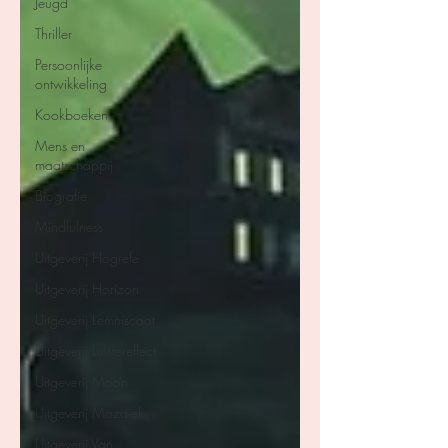
Jeugd
Thriller
Persoonlijke
ontwikkeling
Kookboeken
Mens en
maatschappij
Biografie
Mindfulness
Uitgeverij Hogrefe
Uitgeverij Horizon
Uitgeverij Lemniscaat
Uitgeverij Luistereffect
Uitgeverij Moon
Uitgeverij Mozaïek
Uitgeverij Van