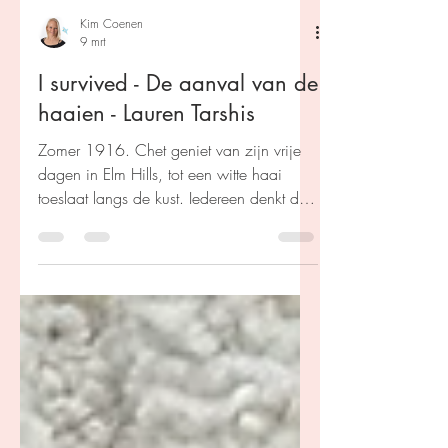
Kim Coenen
9 mrt
I survived - De aanval van de
haaien - Lauren Tarshis
Zomer 1916. Chet geniet van zijn vrije
dagen in Elm Hills, tot een witte haai
toeslaat langs de kust. Iedereen denkt dat
hun rivier veilig is… tot Chet tijdens het
zwemmen oog in oog komt te staan met
het roofdier. Gebaseerd op
waargebeurde gebeurtenissen.