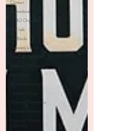
Contact
Prentenboek
KOBO Originals
VBK Lab
Loft Books
Uitgeverij Lannoo
Uitgeverij Melenhoff
Uitgeverij Zilverspoor
April Books
De Verhalenfabriek
Uitgeverij Cargo
Uitgeverij Prometheus
Uitgeverij Marmer
Uitgeverij Maven
Publishing