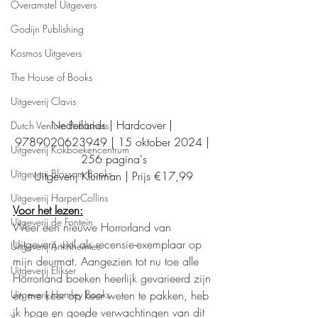
Overamstel Uitgevers
Godijn Publishing
Kosmos Uitgevers
The House of Books
Uitgeverij Clavis
Nederlands | Hardcover | 
Dutch Venture Publishers
9789020623949 | 15 oktober 2024 | 
Uitgeverij Kokboekencentrum
256 pagina's
Uitgeverij Blossom Books
Uitgeverij Kluitman | Prijs €17,99
Uitgeverij HarperCollins
Voor het lezen:
Uitgeverij de Fontein
Weer een nieuwe Horrorland van 
Uitgeverij viel als recensie-exemplaar op 
Uitgeverij Ankhhermes
mijn deurmat. Aangezien tot nu toe alle 
Uitgeverij Elikser
Horrorland boeken heerlijk gevarieerd zijn 
en me keer op keer weten te pakken, heb 
Uitgeverij Hamley Books
ik hoge en goede verwachtingen van dit 