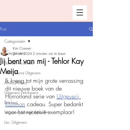
Post
Categorieën
Kim Coenen
Categorieën
24 okt 2024
2 minuten om te lezen
Jij bent van mij - Tehlor Kay
Boeken recensies
Meija
A.W. Bruna Uitgevers
Ik kreeg tot mijn grote verrassing 
Ambo|Anthos
dit nieuwe boek van de 
Uitgeverij Pelckmans
Horrorland serie van 
Uitgeverij 
Boekerij
Kluitman
 cadeau. Super bedankt 
voor het recensie-exemplaar!
Uitgeverij Luitingh-Sijthoff
Lev. Uitgevers