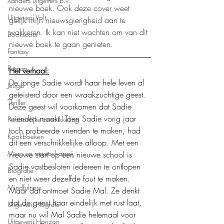
Xanders uitgevers b.v.
nieuwe boek. Ook deze cover weet 
Uitgeverij Volt
gelijk mijn nieuwsgierigheid aan te 
wakkeren. Ik kan niet wachten om van dit 
Bookscout
nieuwe boek te gaan genieten. 
Fantasy
Roman
Het verhaal:
De jonge Sadie wordt haar hele leven al 
Jeugd
geteisterd door een wraakzuchtige geest. 
Thriller
Deze geest wil voorkomen dat Sadie 
vrienden maakt. Toen Sadie vorig jaar 
Persoonlijke ontwikkeling
toch probeerde vrienden te maken, had 
Kookboeken
dit een verschrikkelijke afloop. Met een 
Mens en maatschappij
nieuwe start op een nieuwe school is 
Sadie vastbesloten iedereen te ontlopen 
Biografie
en niet weer dezelfde fout te maken. 
Mindfulness
Maar dat ontmoet Sadie Mal. Ze denkt 
dat de geest haar eindelijk met rust laat, 
Uitgeverij Hogrefe
maar nu wil Mal Sadie helemaal voor 
Uitgeverij Horizon