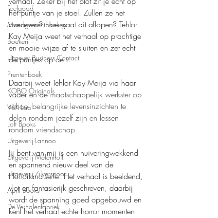
verhaal. Zeker bij het plot zit je echt op 
Feelgood
het puntje van je stoel. Zullen ze het 
overleven? Hoe gaat dit aflopen? Tehlor 
Managementboeken
Kay Meija weet het verhaal op prachtige 
Boekerij
en mooie wijze af te sluiten en zet echt 
Uitgever Business Contact
de puntjes op de i.
Prentenboek
Daarbij weet Tehlor Kay Meija via haar 
KOBO Originals
vader en de 
maatschappelijk werkster op 
school belangrijke levensinzichten te 
VBK Lab
delen rondom jezelf zijn en lessen 
Loft Books
rondom vriendschap.
Uitgeverij Lannoo
Jij bent van mij is een huiveringwekkend 
Uitgeverij Melenhoff
en spannend nieuw deel van de 
Uitgeverij Zilverspoor
Horrorland-serie. Het verhaal is beeldend, 
vlot en fantasierijk geschreven, daarbij 
April Books
wordt de spanning goed opgebouwd en 
De Verhalenfabriek
kent het verhaal echte horror momenten. 