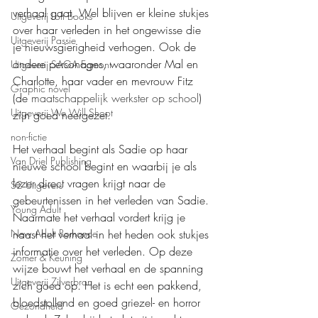
verhaal gaat. Wel blijven er kleine stukjes 
Uitgeverij Loft Books
over haar verleden in het ongewisse die 
Uitgeverij Passie
je nieuwsgierigheid verhogen. Ook de 
andere personages, waaronder Mal en 
Uitgeverij SAGA Egmont
Charlotte, haar vader en mevrouw Fitz 
Graphic novel
(de 
maatschappelijk werkster op school
) 
Uitgeverij We Will Shoot
zijn goed neergezet.
non-fictie
Het verhaal begint als Sadie op haar 
Van Driel Publishing
nieuwe school begint en waarbij je als 
lezer direct vragen krijgt naar de 
S2 Uitgevers
gebeurtenissen in het verleden van Sadie. 
Young Adult
Naarmate het verhaal vordert krijg je 
naast het verhaal in het heden ook stukjes 
New Adult Romance
informatie over het verleden. Op deze 
Zomer & Keuning
wijze bouwt het verhaal en de spanning 
Uitgeverij Zilverbron
zich goed op. Het is echt een pakkend, 
bloedstollend en goed griezel- en horror 
Gezondheid