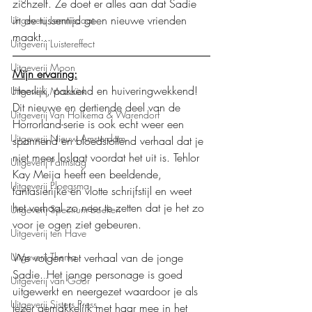
zichzelf. Ze doet er alles aan dat Sadie 
in de tussentijd geen nieuwe vrienden 
Uitgeverij Lemniscaat
maakt...
Uitgeverij Luistereffect
Uitgeverij Moon
Mijn ervaring:
Heerlijk, pakkend en huiveringwekkend! 
Uitgeverij Mozaïek
Dit nieuwe en dertiende deel van de 
Uitgeverij Van Holkema & Warendorf
Horrorland-serie is ook echt weer een 
Uitgeverij Nieuw Amsterdam
spannend en bloedstollend verhaal dat je 
niet meer loslaat voordat het uit is. Tehlor 
Uitgeverij Palmslag
Kay Meija heeft een beeldende, 
Uitgeverij Ploegsma
fantasierijke en vlotte schrijfstijl en weet 
het verhaal zo neer te zetten dat je het zo 
Uitgeverij Spectrum boeken
voor je ogen ziet gebeuren.
Uitgeverij ten Have
We volgen het verhaal van de jonge 
Uitgeverij Thema
Sadie. Het jonge personage is goed 
Uitgeverij van Goor
uitgewerkt en neergezet waardoor je als 
Uitgeverij Sisters Press
lezer gemakkelijk met haar mee in het 