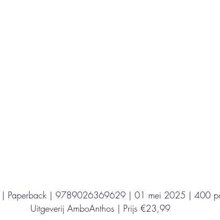
Uitgeverij Elikser
Uitgeverij Hamley Books
Uitgeverij Volt
Bookscout
Fantasy
Ro
ntwikkeling
Kookboeken
Mens en maatsch
 | Paperback | 9789026369629 | 01 mei 2025 | 400 pa
Uitgeverij AmboAnthos | Prijs €23,99