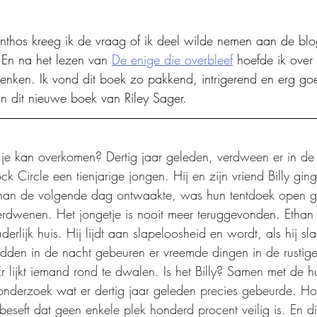
nthos kreeg ik de vraag of ik deel wilde nemen aan de blo
. En na het lezen van 
De enige die overbleef
 hoefde ik over
nken. Ik vond dit boek zo pakkend, intrigerend en erg goe
n dit nieuwe boek van Riley Sager. 
 je kan overkomen? Dertig jaar geleden, verdween er in de 
k Circle een tienjarige jongen. Hij en zijn vriend Billy gi
Ethan de volgende dag ontwaakte, was hun tentdoek open 
erdwenen. Het jongetje is nooit meer teruggevonden. Ethan k
uderlijk huis. Hij lijdt aan slapeloosheid en wordt, als hij s
dden in de nacht gebeuren er vreemde dingen in de rustige
r lijkt iemand rond te dwalen. Is het Billy? Samen met de hu
onderzoek wat er dertig jaar geleden precies gebeurde. H
beseft dat geen enkele plek honderd procent veilig is. En di