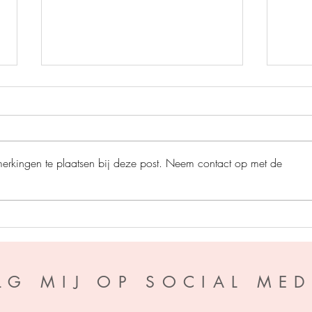
merkingen te plaatsen bij deze post. Neem contact op met de
De razende race - Ben
After
Newman
Pando
LG MIJ OP SOCIAL MED