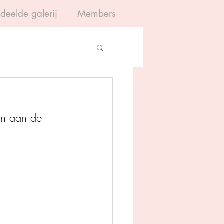
deelde galerij
Members
Inloggen
gevers
en aan de 
House of Books
rum
tein