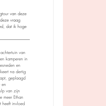
gtour van deze 
 deze vraag 
d, dat ik hoge 
achtertuin van 
ngen kamperen in 
gesneden en 
eert na dertig 
laapt, geplaagd 
 en 
lp van zijn 
oe meer Ethan 
t heeft invloed 