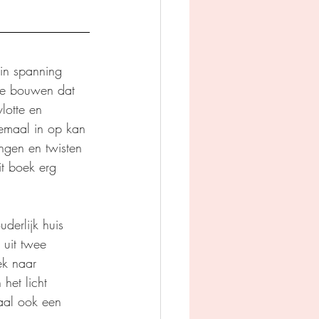
in spanning 
te bouwen dat 
lotte en 
lemaal in op kan 
ngen en twisten 
it boek erg 
derlijk huis 
 uit twee 
ek naar 
het licht 
aal ook een 