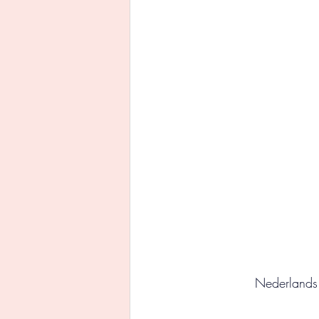
Uitgeverij Ankhhermes
Xanders uitgevers b.v.
Thriller
Persoonlijke o
Nederlands