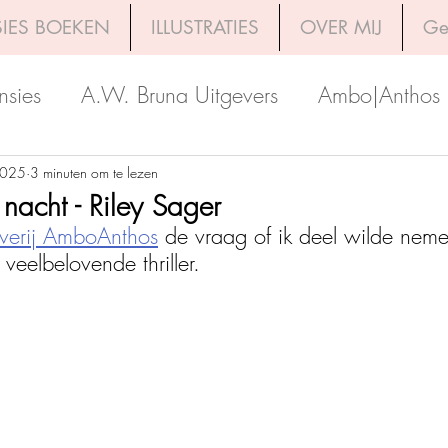
IES BOEKEN
ILLUSTRATIES
OVER MIJ
Ge
nsies
A.W. Bruna Uitgevers
Ambo|Anthos
Boekerij
Uitgeverij Luitingh-Sijthoff
Lev. Uit
2025
3 minuten om te lezen
nacht - Riley Sager
everij AmboAnthos
 de vraag of ik deel wilde nem
Godijn Publishing
Kosmos Uitgevers
The 
veelbelovende thriller. 
h Venture Publishers
Uitgeverij Kokboekencent
Uitgeverij HarperCollins
Uitgeverij de Fon