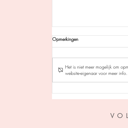
Opmerkingen
Het is niet meer mogelijk om op
website-eigenaar voor meer info.
De rode erfenis - Almar Otten
VO