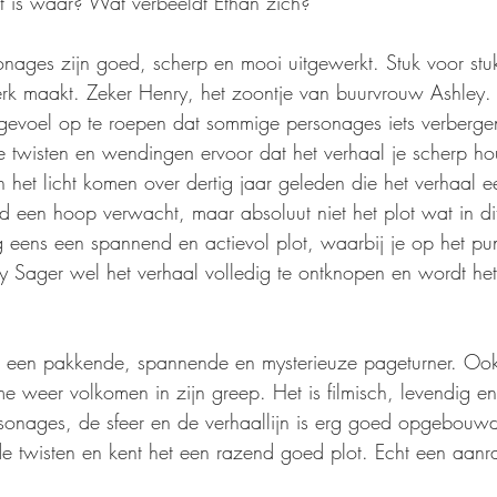
t is waar? Wat verbeeldt Ethan zich?
onages zijn goed, scherp en mooi uitgewerkt. Stuk voor stu
terk maakt. Zeker Henry, het zoontje van buurvrouw Ashley.
gevoel op te roepen dat sommige personages iets verbergen
 twisten en wendingen ervoor dat het verhaal je scherp ho
 het licht komen over dertig jaar geleden die het verhaal 
 een hoop verwacht, maar absoluut niet het plot wat in dit
g eens een spannend en actievol plot, waarbij je op het punt
ey Sager wel het verhaal volledig te ontknopen en wordt het
s een pakkende, spannende en mysterieuze pageturner. Ook 
e weer volkomen in zijn greep. Het is filmisch, levendig en
sonages, de sfeer en de verhaallijn is erg goed opgebouwd
de twisten en kent het een razend goed plot. Echt een aanr