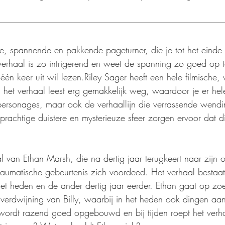
, spannende en pakkende pageturner, die je tot het einde 
verhaal is zo intrigerend en weet de spanning zo goed op 
één keer uit wil lezen.Riley Sager heeft een hele filmische, v
 en het verhaal leest erg gemakkelijk weg, waardoor je er he
ersonages, maar ook de verhaallijn die verrassende wendi
prachtige duistere en mysterieuze sfeer zorgen ervoor dat d
van Ethan Marsh, die na dertig jaar terugkeert naar zijn ou
raumatische gebeurtenis zich voordeed. Het verhaal bestaat
 het heden en de ander dertig jaar eerder. Ethan gaat op zo
verdwijning van Billy, waarbij in het heden ook dingen aan 
ordt razend goed opgebouwd en bij tijden roept het verh