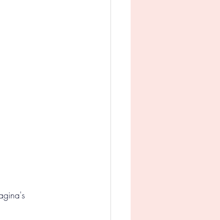
man
Jeugd
appij
gina's