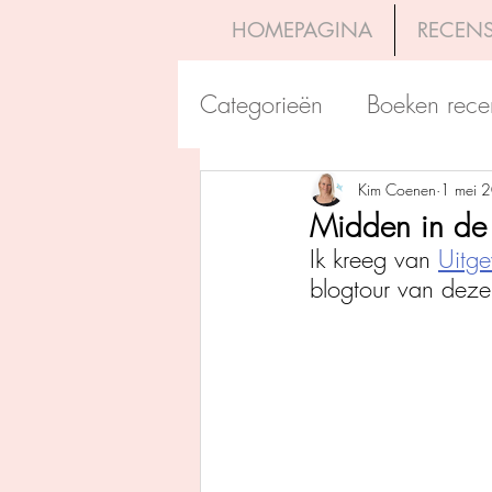
HOMEPAGINA
RECENS
Categorieën
Boeken rece
Uitgeverij Pelckmans
Kim Coenen
1 mei 
Midden in de 
Ik kreeg van 
Uitg
Overamstel Uitgevers
blogtour van deze 
Uitgeverij Clavis
Dutc
Uitgeverij Blossom Books