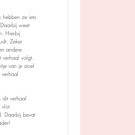
k hebben ze iets 
 Daarbij weet 
. Hierbij 
udt. Zeker 
een andere 
 verhaal volgt. 
je van je stoel 
 verhaal 
dit verhaal 
 vlot 
. Daarbij bevat 
ader!