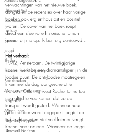
Xanders uitgevers b.v.
verwachtingen van het nieuwe boek, 
Uitgeverij Volt
aangezien de recensies over haar vorige 
boeken ook erg enthousiast en positief 
Bookscout
waren. De cover van het boek roept 
Fantasy
direct een sfeervolle historische roman 
gevoel bij me op. Ik ben erg benieuwd...
Roman
Jeugd
Het verhaal:
Thriller
1942, Amsterdam. De twintigjarige 
Rachel werkt bij een diamantslijperij in de 
Persoonlijke ontwikkeling
Joodse buurt. De anti-Joodse maatregelen 
Kookboeken
lijken met de dag aangescherpt te 
Mens en maatschappij
worden. Gelukkig weet Rachel tot nu toe 
nog altijd te voorkomen dat ze op 
Biografie
transport wordt gesteld. Wanneer haar 
Mindfulness
grootmoeder wordt opgepakt, begint de 
tijd te dringen en niet veel later ontvangt 
Uitgeverij Hogrefe
Rachel haar oproep. Wanneer de jonge 
Uitgeverij Horizon