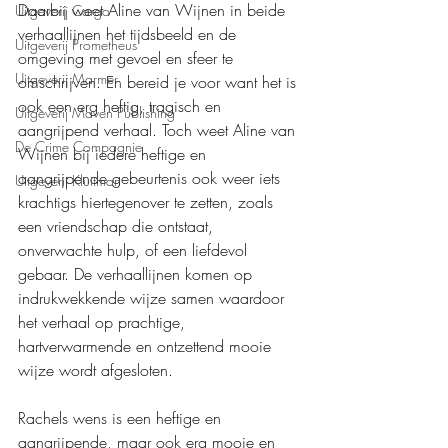
Daarbij weet Aline van Wijnen in beide 
Uitgeverij Cargo
verhaallijnen het tijdsbeeld en de 
Uitgeverij Prometheus
omgeving met gevoel en sfeer te 
Uitgeverij Marmer
omschrijven. En bereid je voor want het is 
ook een erg heftig, tragisch en 
Uitgeverij Maven Publishing
aangrijpend verhaal. Toch weet Aline van 
De Crime Compagnie
Wijnen bij iedere heftige en 
aangrijpende gebeurtenis ook weer iets 
Uitgeverij Kluitman
krachtigs hiertegenover te zetten, zoals 
een vriendschap die ontstaat, 
onverwachte hulp, of een liefdevol 
gebaar. De verhaallijnen komen op 
indrukwekkende wijze samen waardoor 
het verhaal op prachtige, 
hartverwarmende en ontzettend mooie 
wijze wordt afgesloten.
Rachels wens is een heftige en 
aangrijpende, maar ook erg mooie en 