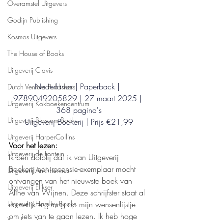
Overamstel Uitgevers
Godijn Publishing
Kosmos Uitgevers
The House of Books
Uitgeverij Clavis
Nederlands | Paperback | 
Dutch Venture Publishers
9789049205829 | 27 maart 2025 | 
Uitgeverij Kokboekencentrum
368 pagina's
Uitgeverij Blossom Books
Uitgeverij Boekerij | Prijs €21,99
Uitgeverij HarperCollins
Voor het lezen:
Uitgeverij de Fontein
Ik ben dolblij dat ik van Uitgeverij 
Boekerij een recensie-exemplaar mocht 
Uitgeverij Ankhhermes
ontvangen van het nieuwste boek van 
Uitgeverij Elikser
Aline van Wijnen. Deze schrijfster staat al 
namelijk erg lang op mijn wensenlijstje 
Uitgeverij Hamley Books
om iets van te gaan lezen. Ik heb hoge 