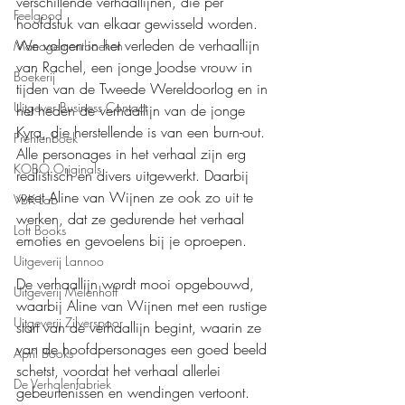
verschillende verhaallijnen, die per 
Feelgood
hoofdstuk van elkaar gewisseld worden. 
We volgen in het verleden de verhaallijn 
Managementboeken
van Rachel, een jonge Joodse vrouw in 
Boekerij
tijden van de Tweede Wereldoorlog en in 
Uitgever Business Contact
het heden de verhaallijn van de jonge 
Kyra, die herstellende is van een burn-out. 
Prentenboek
Alle personages in het verhaal zijn erg 
KOBO Originals
realistisch en divers uitgewerkt. Daarbij 
weet Aline van Wijnen ze ook zo uit te 
VBK Lab
werken, dat ze gedurende het verhaal 
Loft Books
emoties en gevoelens bij je oproepen.
Uitgeverij Lannoo
De verhaallijn wordt mooi opgebouwd, 
Uitgeverij Melenhoff
waarbij Aline van Wijnen met een rustige 
Uitgeverij Zilverspoor
start van de verhaallijn begint, waarin ze 
van de hoofdpersonages een goed beeld 
April Books
schetst, voordat het verhaal allerlei 
De Verhalenfabriek
gebeurtenissen en wendingen vertoont. 