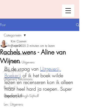
Post
Categorieën
Kim Coenen
Categorieën
7 apr 2025
3 minuten om te lezen
Rachels wens - Aline van
Boeken recensies
Wijnen
A.W. Bruna Uitgevers
Bij de vraag van 
Uitgeverij 
Ambo|Anthos
Boekerij
 of ik het boek wilde 
Uitgeverij Pelckmans
lezen en recenseren kon ik alleen 
Boekerij
maar heel hard ja roepen. Super 
bedankt!
Uitgeverij Luitingh-Sijthoff
Lev. Uitgevers