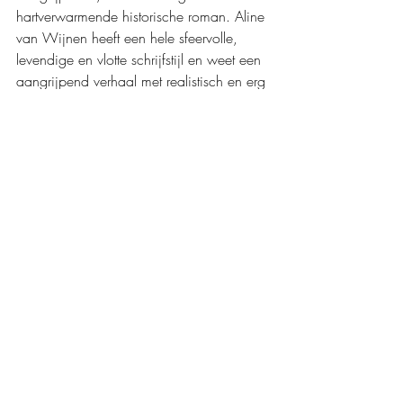
hartverwarmende historische roman. Aline 
van Wijnen heeft een hele sfeervolle, 
levendige en vlotte schrijfstijl en weet een 
aangrijpend verhaal met realistisch en erg 
goed uitgewerkte personages uit te 
werken. Het verhaal bestaat uit twee 
verhaallijnen die op het eind op 
indrukwekkende wijze samenkomen. Echt 
een intens, mooi en aangrijpend 
verhaal.  
Mijn waardering: 
❤️❤️❤️❤️❤️
Boeken recensies
Boekerij
Roman