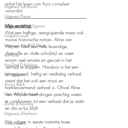
enkel het leven van Kyra compleet 
Uitgeverij Loft Books
verandert.
Uitgeverij Passie
Mijn ervaring:
Uitgeverij SAGA Egmont
Wat een heftige, aangrijpende maar ook 
Graphic novel
mooie historische roman. Aline van 
Uitgeverij We Will Shoot
Wijnen heeft een hele levendige, 
sfeervolle en vlotte schrijfstijl en weet 
non-fictie
enorm veel emotie en gevoel in het 
Van Driel Publishing
verhaal te stoppen. Hierdoor is het een 
aangrijpend, heftig en verdrietig verhaal, 
S2 Uitgevers
naast dat het ook een mooi en 
Young Adult
hartverwarmend verhaal is. Ofwel Aline 
van Wijnen heeft dingen prachtig weten 
New Adult Romance
te combineren tot een verhaal dat je raakt 
Zomer & Keuning
en die je bij blijft.
Uitgeverij Zilverbron
We volgen in eerste instantie twee 
Gezondheid