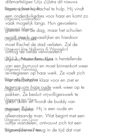
diamantslijper Gijs Zijlstra dit nieuws 
hoort, schiet hij Rachel te hulp. Hij vindt 
Uitgeverij Lemniscaat
een onderduikadres voor haar en komt zo 
Uitgeverij Luistereffect
vaak mogelijk langs. Hun gevoelens 
Uitgeverij Moon
groeien met de dag, maar het schuilen 
wordt steeds gevaarlijker en hierdoor 
Uitgeverij Mozaïek
moet Rachel de stad verlaten. Zal de 
Uitgeverij Van Holkema & Warendorf
oorlog de liefde verwoesten?
2013, Amsterdam. Kyra is herstellende 
Uitgeverij Nieuw Amsterdam
van een burn-out en moet binnenkort weer 
Uitgeverij Palmslag
re-integreren op haar werk. Ze voelt zich 
Uitgeverij Ploegsma
hier allesbehalve klaar voor en ziet er 
tegenop om haar oude werk weer op te 
Uitgeverij Spectrum boeken
pakken. Ze besluit vrijwilligerswerk te 
Uitgeverij ten Have
gaan doen en wordt de buddy van 
meneer Zijlstra. Hij is een oude en 
Uitgeverij Thema
alleenstaande man. Wat begint met een 
Uitgeverij van Goor
uurtje wandelen, ontvouwt zich tot een 
bijzondere reis terug in de tijd dat niet 
Uitgeverij Sisters Press