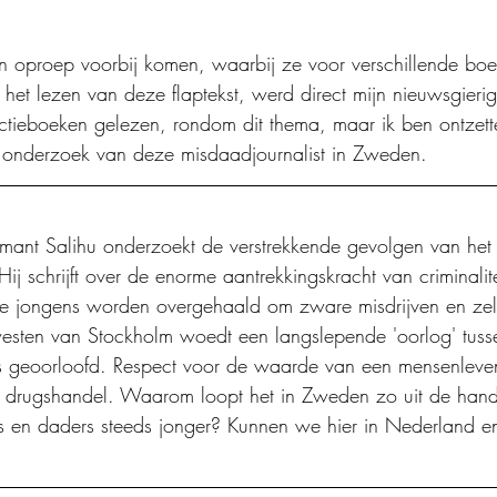
 oproep voorbij komen, waarbij ze voor verschillende bo
 het lezen van deze flaptekst, werd direct mijn nieuwsgieri
ctieboeken gelezen, rondom dit thema, maar ik ben ontzett
t onderzoek van deze misdaadjournalist in Zweden.
amant Salihu onderzoekt de verstrekkende gevolgen van he
 schrijft over de enorme aantrekkingskracht van criminalite
jongens worden overgehaald om zware misdrijven en zel
westen van Stockholm woedt een langslepende 'oorlog' tus
es geoorloofd. Respect voor de waarde van een mensenleven
: drugshandel. Waarom loopt het in Zweden zo uit de ha
rs en daders steeds jonger? Kunnen we hier in Nederland e