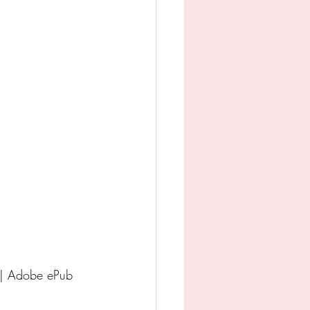
man
Jeugd
appij
 | Adobe ePub