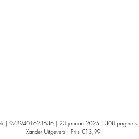
Uitgeverij Elikser
Uitgeverij Hamley Books
Uitgeverij Volt
Bookscout
Fantasy
Ro
ntwikkeling
Kookboeken
Mens en maatsch
ook | 9789401623636 | 23 januari 2025 | 308 pagina's
Xander Uitgevers | Prijs €13,99