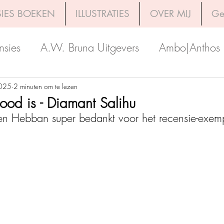
IES BOEKEN
ILLUSTRATIES
OVER MIJ
Ge
nsies
A.W. Bruna Uitgevers
Ambo|Anthos
Boekerij
Uitgeverij Luitingh-Sijthoff
Lev. Uit
2025
2 minuten om te lezen
ood is - Diamant Salihu
en Hebban super bedankt voor het recensie-exem
Godijn Publishing
Kosmos Uitgevers
The 
h Venture Publishers
Uitgeverij Kokboekencent
Uitgeverij HarperCollins
Uitgeverij de Fon