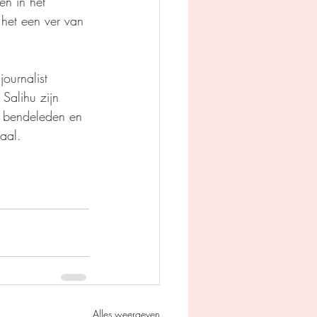
en in het 
 het een ver van 
ournalist 
Salihu zijn 
e bendeleden en 
aal. 
Alles weergeven