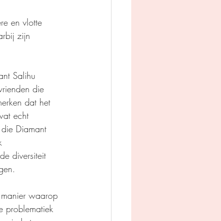
e en vlotte 
rbij zijn 
ant Salihu 
vrienden die 
merken dat het 
wat echt 
s die Diamant 
k 
 diversiteit 
lgen.
e manier waarop 
e problematiek 