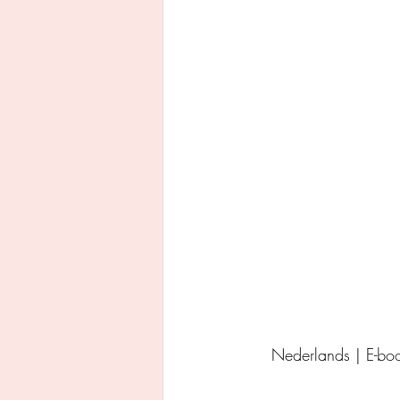
Uitgeverij Ankhhermes
Xanders uitgevers b.v.
Thriller
Persoonlijke o
Nederlands | E-b