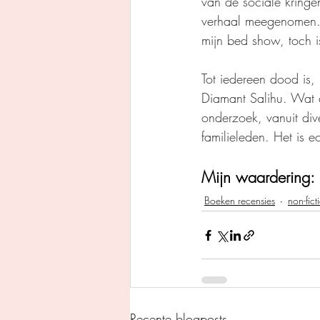
van de sociale kringe
verhaal meegenomen. In
mijn bed show, toch is
Tot iedereen dood is,
Diamant Salihu. Wat d
onderzoek, vanuit div
familieleden. Het is e
Mijn waardering: 
Boeken recensies
non-fict
Recente blogposts