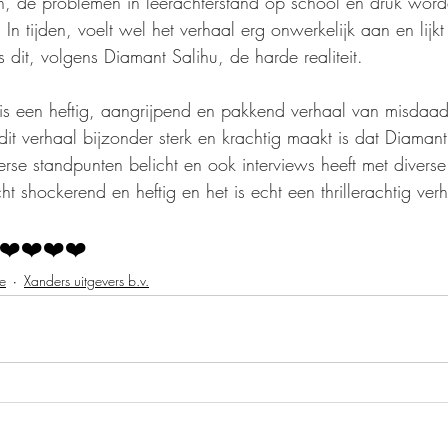
n, de problemen in leerachterstand op school en druk word
 tijden, voelt wel het verhaal erg onwerkelijk aan en lijkt
 dit, volgens Diamant Salihu, de harde realiteit.
 is een heftig, aangrijpend en pakkend verhaal van misdaadj
it verhaal bijzonder sterk en krachtig maakt is dat Diamant 
erse standpunten belicht en ook interviews heeft met divers
cht shockerend en heftig en het is echt een thrillerachtig verh
❤️❤️❤️❤️
ie
Xanders uitgevers b.v.