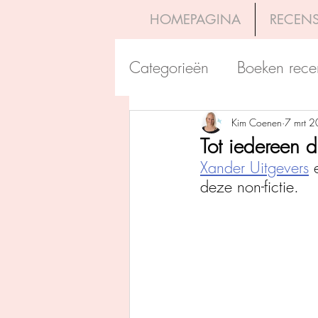
HOMEPAGINA
RECENS
Categorieën
Boeken rece
Uitgeverij Pelckmans
Kim Coenen
7 mrt 
Tot iedereen d
Xander Uitgevers
 
Overamstel Uitgevers
deze non-fictie.
Uitgeverij Clavis
Dutc
Uitgeverij Blossom Books