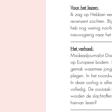
Voor het lezen:
Ik zag op Hebban een
recensent zochten. Bij
heb nog weinig non-fi
nieuwsgierig naar he
Het verhaal:
Misdaadjournalist Di
op Europese bodem. Hij
gemak waarmee jonge 
plegen. In het noord
In deze oorlog is all
volledig. De oorzaak
worden de slachtoffe
hiervan leren?