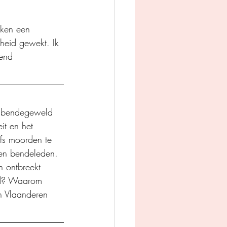
eken een 
gheid gewekt. Ik 
end 
t bendegeweld 
it en het 
fs moorden te 
sen bendeleden. 
 ontbreekt 
nd? Waarom 
n Vlaanderen 