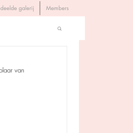
deelde galerij
Members
Inloggen
gevers
plaar van 
House of Books
rum
tein