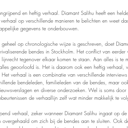
rijpend en heftig verhaal. Diamant Salihu heeft een helder
ijn verhaal op verschillende manieren te belichten en weet daa
appelijke gegevens te onderbouwen.
iet geheel op chronologische wijze is geschreven, doet Diam
ivaliserende bendes in Stockholm. Het conflict van eerder 
lijnrecht tegenover elkaar komen te staan. Aan alles is te 
alles geoorloofd is. Het is daarom ook een heftig verhaal, 
t. Het verhaal is een combinatie van verschillende interview
chillende bendeleden, familieleden van de bendes, maar oo
ieuwsverslagen en diverse onderzoeken. Wel is soms door de
eurtenissen de verhaallijn zelf wat minder makkelijk te vo
ijpend verhaal, zeker wanneer Diamant Salihu ingaat op d
 overgehaald om zich bij de bendes aan te sluiten. Ook d