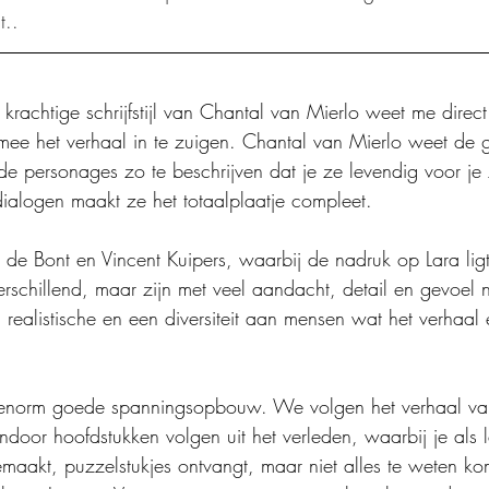
t..
n krachtige schrijfstijl van Chantal van Mierlo weet me direc
ee het verhaal in te zuigen. Chantal van Mierlo weet de g
 personages zo te beschrijven dat je ze levendig voor je 
 dialogen maakt ze het totaalplaatje compleet.
a de Bont en Vincent Kuipers, waarbij de nadruk op Lara lig
erschillend, maar zijn met veel aandacht, detail en gevoel
 realistische en een diversiteit aan mensen wat het verhaal 
 enorm goede spanningsopbouw. We volgen het verhaal va
ndoor hoofdstukken volgen uit het verleden, waarbij je als l
maakt, puzzelstukjes ontvangt, maar niet alles te weten ko