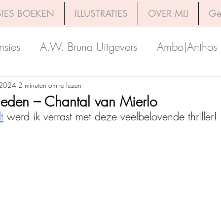
IES BOEKEN
ILLUSTRATIES
OVER MIJ
Ge
nsies
A.W. Bruna Uitgevers
Ambo|Anthos
Boekerij
Uitgeverij Luitingh-Sijthoff
Lev. Uit
 2024
2 minuten om te lezen
leden – Chantal van Mierlo
t
 werd ik verrast met deze veelbelovende thriller!
Godijn Publishing
Kosmos Uitgevers
The 
h Venture Publishers
Uitgeverij Kokboekencent
Uitgeverij HarperCollins
Uitgeverij de Fon