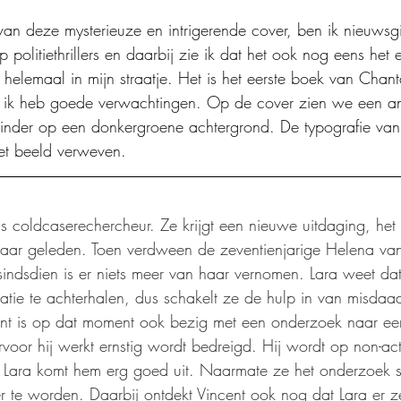
 van deze mysterieuze en intrigerende cover, ben ik nieuwsgie
 politiethrillers en daarbij zie ik dat het ook nog eens het 
us helemaal in mijn straatje. Het is het eerste boek van Chan
r ik heb goede verwachtingen. Op de cover zien we een an
linder op een donkergroene achtergrond. De typografie van d
et beeld verweven. 
ls coldcaserechercheur. Ze krijgt een nieuwe uitdaging, he
 jaar geleden. Toen verdween de zeventienjarige Helena va
sindsdien is er niets meer van haar vernomen. Lara weet dat 
atie te achterhalen, dus schakelt ze de hulp in van misdaad
cent is op dat moment ook bezig met een onderzoek naar ee
voor hij werkt ernstig wordt bedreigd. Hij wordt op non-act
ara komt hem erg goed uit. Naarmate ze het onderzoek star
 te worden. Daarbij ontdekt Vincent ook nog dat Lara er ze