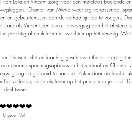
l van Lara en Vincent zorgt voor een mateloos boeiende e
kan wegleggen. Chantal van Mierlo weet erg verrassende, sp
 en gebeurtenissen aan de verhaallijn toe te voegen. Daar
el Lara als Vincent een sterke toevoeging aan het al sterke
sluit prachtig af en ik kan niet wachten op het vervolg. Wat
een filmisch, vlot en krachtig geschreven thriller en pageturn
it een enorme spanningsopbouw in het verhaal en Chantal 
nieuwsgierig en geboeid te houden. Zeker door de hoofdstu
 het verleden, zit je als lezer op het puntje van je stoel. 
ar deel twee. 
❤️❤️❤️❤️❤️
Uitgeverij Volt