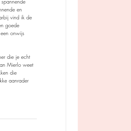
n spannende 
annende en 
bij vind ik de 
 en goede 
 een onwijs 
er die je echt 
van Mierlo weet 
kken die 
Dikke aanrader 