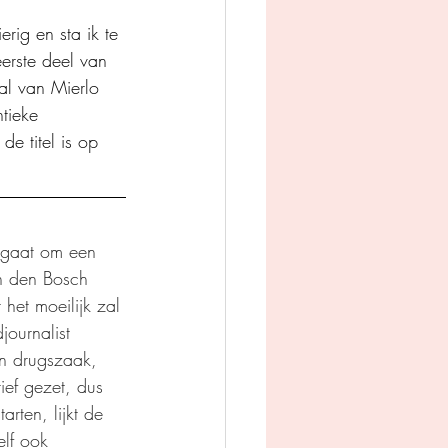
rig en sta ik te 
eerste deel van 
tal van Mierlo 
tieke 
e titel is op 
t gaat om een 
n den Bosch 
het moeilijk zal 
journalist 
n drugszaak, 
ief gezet, dus 
ten, lijkt de 
lf ook 