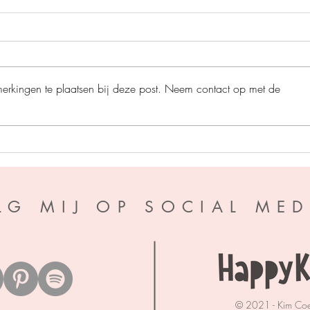
merkingen te plaatsen bij deze post. Neem contact op met de
Perfe
A war of Wyverns - S.F.
Williamson
LG MIJ OP SOCIAL MED
© 2021 - Kim Co