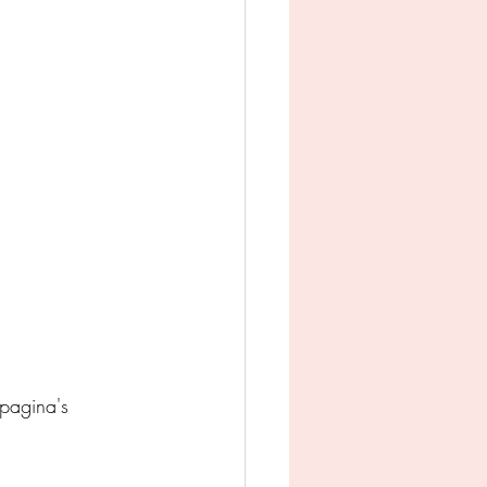
man
Jeugd
appij
pagina's