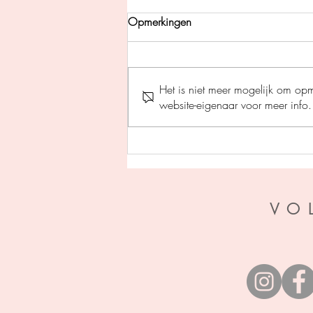
Opmerkingen
Het is niet meer mogelijk om op
website-eigenaar voor meer info.
Pil des doods - Gerard
Legerstee
VO