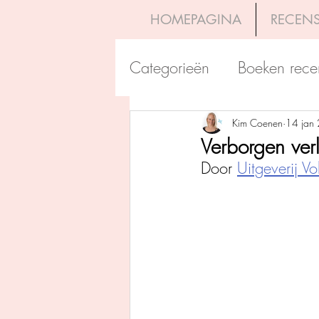
HOMEPAGINA
RECENS
Categorieën
Boeken rece
Uitgeverij Pelckmans
Kim Coenen
14 jan
Verborgen ver
Door 
Uitgeverij Vol
Overamstel Uitgevers
Uitgeverij Clavis
Dutc
Uitgeverij Blossom Books