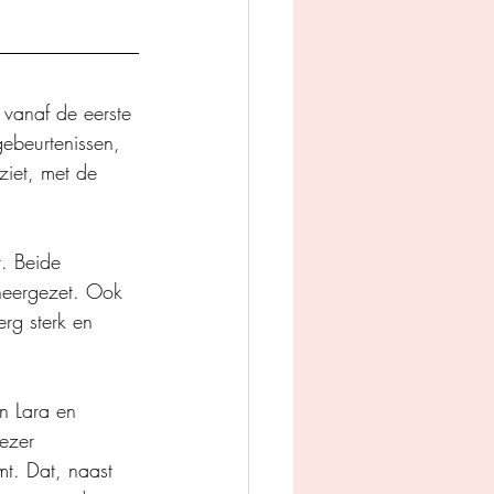
t vanaf de eerste 
ebeurtenissen, 
ziet, met de 
t. Beide 
 neergezet. Ook 
erg sterk en 
n Lara en 
ezer 
mt. Dat, naast 