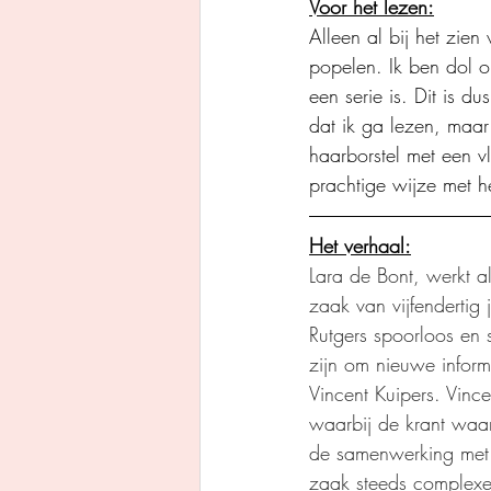
Voor het lezen:
Alleen al bij het zien
popelen. Ik ben dol op
een serie is. Dit is d
dat ik ga lezen, maa
haarborstel met een v
prachtige wijze met h
Het verhaal:
Lara de Bont, werkt a
zaak van vijfendertig
Rutgers spoorloos en 
zijn om nieuwe inform
Vincent Kuipers. Vin
waarbij de krant waar
de samenwerking met L
zaak steeds complexer