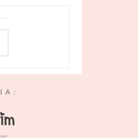
cte stilte - Helen Fields
IA:
enen