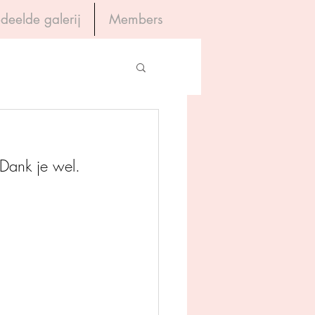
deelde galerij
Members
Inloggen
gevers
 Dank je wel.
House of Books
rum
tein