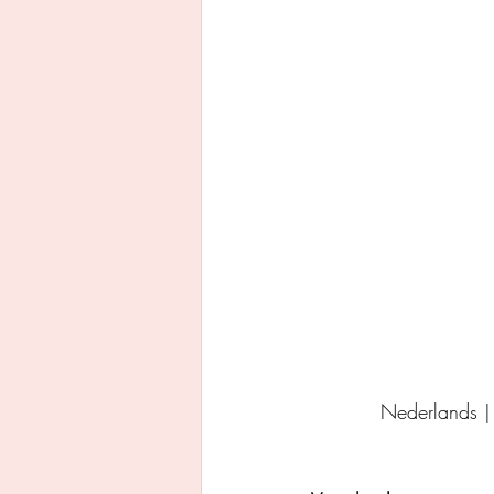
Uitgeverij Ankhhermes
Xanders uitgevers b.v.
Thriller
Persoonlijke o
Nederlands 