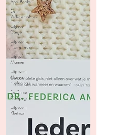
April Books
De
Verhalenfabriek
Uitgeverij
Cargo
Uitgeverij
Prometheus
Uitgeverij
Marmer
Uitgeverij
Maven
Publishing
De Crime
Compagnie
Uitgeverij
Kluitman