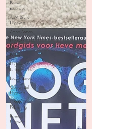
Boeken
recensies
A.W. Bruna
Uitgevers
Ambo|Anthos
Uitgeverij
Pelckmans
Boekerij
Uitgeverij
Luitingh-Sijthoff
Lev. Uitgevers
Overamstel
Uitgevers
Godijn
Publishing
Kosmos
Uitgevers