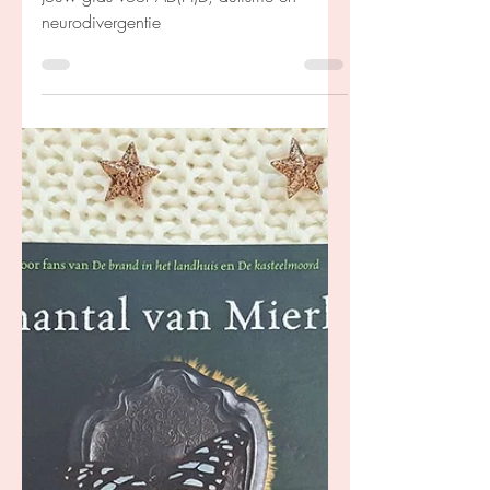
Kim Coenen
18 apr 2024
Leven zonder je masker –
Ellie Middleton
Jouw gids voor AD(H)D, autisme en
neurodivergentie