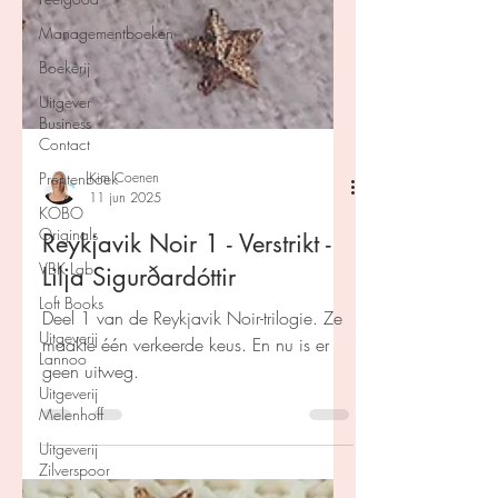
Managementboeken
Boekerij
Uitgever
Business
Contact
Prentenboek
KOBO
Originals
VBK Lab
Kim Coenen
Loft Books
11 jun 2025
Uitgeverij
Reykjavik Noir 1 - Verstrikt -
Lannoo
Lilja Sigurðardóttir
Uitgeverij
Melenhoff
Deel 1 van de Reykjavik Noir-trilogie. Ze
Uitgeverij
maakte één verkeerde keus. En nu is er
Zilverspoor
geen uitweg.