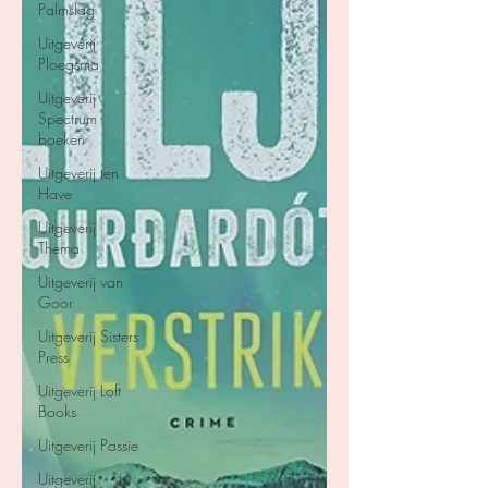
Palmslag
Uitgeverij
Ploegsma
Uitgeverij
Spectrum
boeken
Uitgeverij ten
Have
Uitgeverij
Thema
Uitgeverij van
Goor
Uitgeverij Sisters
Press
Uitgeverij Loft
Books
Uitgeverij Passie
Uitgeverij