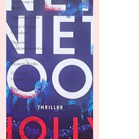
The House of
Books
Uitgeverij Clavis
Dutch Venture
Publishers
Uitgeverij
Kokboekencentrum
Uitgeverij
Blossom Books
Uitgeverij
HarperCollins
Uitgeverij de
Fontein
Uitgeverij
Ankhhermes
Uitgeverij Elikser
Uitgeverij
Hamley Books