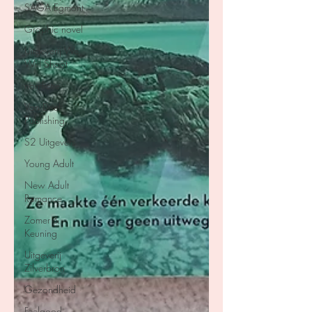
SAGA Egmont
Graphic novel
Uitgeverij We
Will Shoot
non-fictie
Van Driel
Publishing
S2 Uitgevers
Young Adult
New Adult
Romance
Zomer &
Keuning
Uitgeverij
Zilverbron
Gezondheid
Feelgood