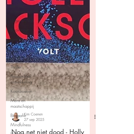
Xanders
uitgevers b.v.
Uitgeverij Volt
Bookscout
Fantasy
Roman
Jeugd
Thriller
Persoonlijke
ontwikkeling
Kookboeken
Mens en
maatschappij
Biografie
Mindfulness
Kim Coenen
Uitgeverij
27 sep 2025