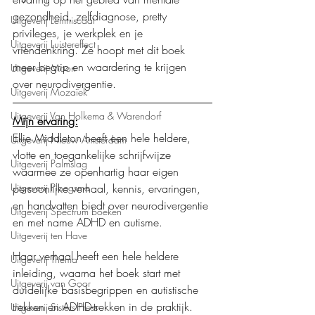
gezondheid, zelfdiagnose, pretty 
Uitgeverij Lemniscaat
privileges, je werkplek en je 
Uitgeverij Luistereffect
vriendenkring. Ze hoopt met dit boek 
meer begrip en waardering te krijgen 
Uitgeverij Moon
over neurodivergentie.
Uitgeverij Mozaïek
Uitgeverij Van Holkema & Warendorf
Mijn ervaring:
Ellie Middleton heeft een hele heldere, 
Uitgeverij Nieuw Amsterdam
vlotte en toegankelijke schrijfwijze 
Uitgeverij Palmslag
waarmee ze openhartig haar eigen 
persoonlijke verhaal, kennis, ervaringen, 
Uitgeverij Ploegsma
en handvatten biedt over neurodivergentie 
Uitgeverij Spectrum boeken
en met name ADHD en autisme.
Uitgeverij ten Have
Haar verhaal heeft een hele heldere 
Uitgeverij Thema
inleiding, waarna het boek start met 
Uitgeverij van Goor
duidelijke basisbegrippen en autistische 
trekken en ADHD-trekken in de praktijk. 
Uitgeverij Sisters Press