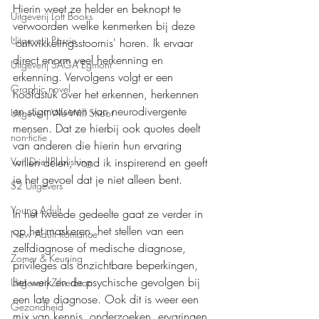
Hierin weet ze helder en beknopt te 
Uitgeverij Loft Books
verwoorden welke kenmerken bij deze 
Uitgeverij Passie
'ontwikkelingsstoornis' horen. Ik ervaar 
direct enorm veel herkenning en 
Uitgeverij SAGA Egmont
erkenning. Vervolgens volgt er een 
Graphic novel
hoofdstuk over het erkennen, herkennen 
en stigmatiseren van neurodivergente 
Uitgeverij We Will Shoot
mensen. Dat ze hierbij ook quotes deelt 
non-fictie
van anderen die hierin hun ervaring 
willen delen, vond ik inspirerend en geeft 
Van Driel Publishing
je het gevoel dat je niet alleen bent.
S2 Uitgevers
Young Adult
In het tweede gedeelte gaat ze verder in 
op het maskeren, het stellen van een 
New Adult Romance
zelfdiagnose of medische diagnose, 
Zomer & Keuning
privileges als onzichtbare beperkingen, 
het werk en de psychische gevolgen bij 
Uitgeverij Zilverbron
een late diagnose. Ook dit is weer een 
Gezondheid
mix van kennis, onderzoeken, ervaringen 