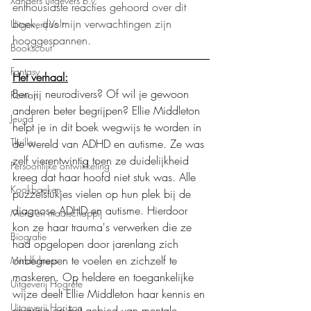
Xanders uitgevers b.v.
enthousiaste reacties gehoord over dit 
boek, dus mijn verwachtingen zijn 
Uitgeverij Volt
hooggespannen.
Bookscout
Fantasy
Het verhaal:
Ben jij neurodivers? Of wil je gewoon 
Roman
anderen beter begrijpen? Ellie Middleton 
Jeugd
helpt je in dit boek wegwijs te worden in 
Thriller
de wereld van ADHD en autisme. Ze was 
zelf vierentwintig toen ze duidelijkheid 
Persoonlijke ontwikkeling
kreeg dat haar hoofd niet stuk was. Alle 
Kookboeken
puzzelstukjes vielen op hun plek bij de 
diagnose ADHD en autisme. Hierdoor 
Mens en maatschappij
kon ze haar trauma's verwerken die ze 
Biografie
had opgelopen door jarenlang zich 
onbegrepen te voelen en zichzelf te 
Mindfulness
maskeren. Op heldere en toegankelijke 
Uitgeverij Hogrefe
wijze deelt Ellie Middleton haar kennis en 
Uitgeverij Horizon
ervaring op het gebied van mentale 