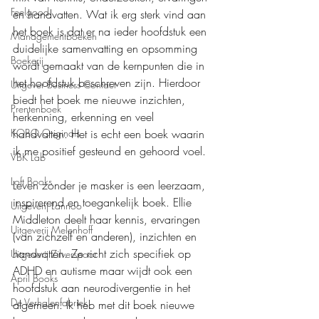
Feelgood
en handvatten. Wat ik erg sterk vind aan 
het boek is dat er na ieder hoofdstuk een 
Managementboeken
duidelijke samenvatting en opsomming 
Boekerij
wordt gemaakt van de kernpunten die in 
het hoofdstuk beschreven zijn. Hierdoor 
Uitgever Business Contact
biedt het boek me nieuwe inzichten, 
Prentenboek
herkenning, erkenning en veel 
handvatten. Het is echt een boek waarin 
KOBO Originals
ik me positief gesteund en gehoord voel.
VBK Lab
Loft Books
Leven zonder je masker is een leerzaam, 
inspirerend en toegankelijk boek. Ellie 
Uitgeverij Lannoo
Middleton deelt haar kennis, ervaringen 
Uitgeverij Melenhoff
(van zichzelf en anderen), inzichten en 
handvatten. Ze richt zich specifiek op 
Uitgeverij Zilverspoor
ADHD en autisme maar wijdt ook een 
April Books
hoofdstuk aan neurodivergentie in het 
De Verhalenfabriek
algemeen. Ik heb met dit boek nieuwe 