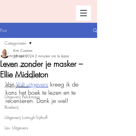
Post
Categorieën
Kim Coenen
Categorieën
18 apr 2024
2 minuten om te lezen
Leven zonder je masker –
Boeken recensies
Ellie Middleton
A.W. Bruna Uitgevers
Van 
Volt uitgevers
 kreeg ik de 
Ambo|Anthos
kans het boek te lezen en te 
Uitgeverij Pelckmans
recenseren. Dank je wel!
Boekerij
Uitgeverij Luitingh-Sijthoff
Lev. Uitgevers