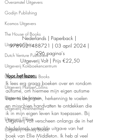
Overamstel Uitgevers
Godijn Publishing
Kosmos Uitgevers
The House of Books
Nederlands | Paperback | 
Uitgeverij Clavis
9789021488721 | 03 april 2024 | 
296 pagina's
Dutch Venture Publishers
Uitgeverij Volt | Prijs €22,50
Uitgeverij Kokboekencentrum
Voor het lezen:
Uitgeverij Blossom Books
Ik lees erg graag boeken over en rondom 
Uitgeverij HarperCollins
autisme, om hiermee mijn eigen autisme 
beter te begrijpen, herkenning te voelen 
Uitgeverij de Fontein
en misschien handvatten te ontdekken die 
Uitgeverij Ankhhermes
ik in mijn eigen leven kan toepassen. Bij 
Uitgeverij Elikser
Uitgeverij Volt verscheen onlangs de in het 
Nederlands vertaalde uitgave van het 
Uitgeverij Hamley Books
boek van Ellie Middleton. Ik heb al veel 