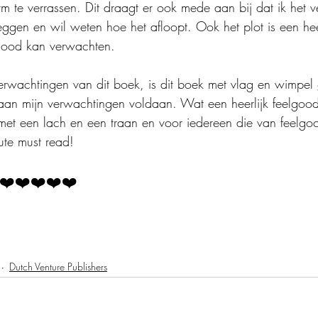
 te verrassen. Dit draagt er ook mede aan bij dat ik het 
eggen en wil weten hoe het afloopt. Ook het plot is een hee
lgood kan verwachten.
rwachtingen van dit boek, is dit boek met vlag en wimpel
 aan mijn verwachtingen voldaan. Wat een heerlijk feelgood 
met een lach en een traan en voor iedereen die van feelg
ute must read!
❤️❤️❤️❤️❤️
Dutch Venture Publishers