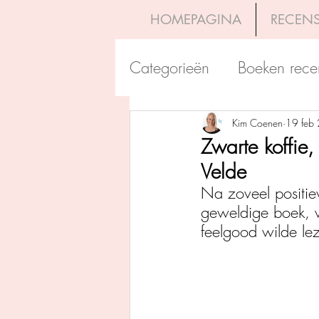
HOMEPAGINA
RECENS
Categorieën
Boeken rece
Uitgeverij Pelckmans
Kim Coenen
19 feb
Zwarte koffie
Velde
Overamstel Uitgevers
Na zoveel positie
geweldige boek, w
feelgood wilde lez
Uitgeverij Clavis
Dutc
Uitgeverij Blossom Books