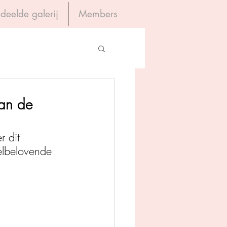
deelde galerij
Members
Inloggen
gevers
van de
House of Books
 dit 
elbelovende 
rum
tein