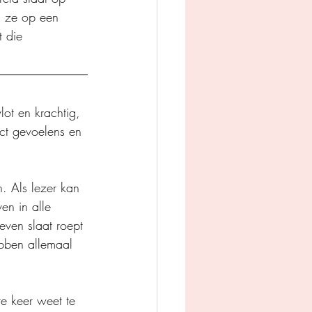
n ze op een 
 die 
vlot en krachtig, 
ct gevoelens en 
. Als lezer kan 
en in alle 
ven slaat roept 
bben allemaal 
e keer weet te 