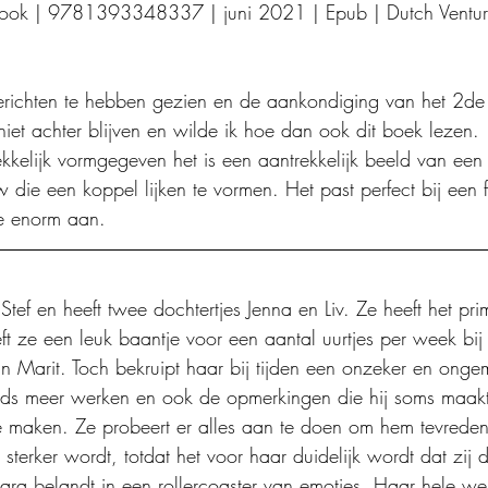
book | 9781393348337 | juni 2021 | Epub | Dutch Venture
richten te hebben gezien en de aankondiging van het 2de
k niet achter blijven en wilde ik hoe dan ook dit boek lezen.
ekkelijk vormgegeven het is een aantrekkelijk beeld van ee
die een koppel lijken te vormen. Het past perfect bij een
me enorm aan. 
tef en heeft twee dochtertjes Jenna en Liv. Ze heeft het pri
eeft ze een leuk baantje voor een aantal uurtjes per week bi
in Marit. Toch bekruipt haar bij tijden een onzeker en ongem
eeds meer werken en ook de opmerkingen die hij soms maakt
 maken. Ze probeert er alles aan te doen om hem tevreden t
 sterker wordt, totdat het voor haar duidelijk wordt dat zij d
ara belandt in een rollercoaster van emoties. Haar hele we