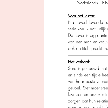
Nederlands | E-
Voor het lezen:
Na zoveel lovende be
serie kon ik natuurlij
De cover is erg aantr
van een man en vrouw 
ook de titel spreekt 
Het verhaal:
Sara is getrouwd met S
en sinds een tijdje h
van haar beste vriend
gevoel. Stef moet st
kwetsen en onzeker te
zorgen dat hun relatie
daar zo over denkt. S