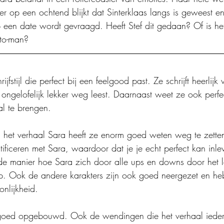
r op een ochtend blijkt dat Sinterklaas langs is geweest e
 een date wordt gevraagd. Heeft Stef dit gedaan? Of is het
ato-man?
ijfstijl die perfect bij een feelgood past. Ze schrijft heerlijk 
ongelofelijk lekker weg leest. Daarnaast weet ze ook perfe
al te brengen. 
 het verhaal Sara heeft ze enorm goed weten weg te zetten
ificeren met Sara, waardoor dat je je echt perfect kan inlev
e manier hoe Sara zich door alle ups en downs door het le
. Ook de andere karakters zijn ook goed neergezet en he
nlijkheid. 
 goed opgebouwd. Ook de wendingen die het verhaal ieder