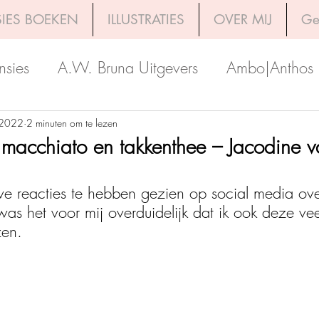
IES BOEKEN
ILLUSTRATIES
OVER MIJ
Ge
nsies
A.W. Bruna Uitgevers
Ambo|Anthos
Boekerij
Uitgeverij Luitingh-Sijthoff
Lev. Uit
 2022
2 minuten om te lezen
, macchiato en takkenthee – Jacodine 
Godijn Publishing
Kosmos Uitgevers
The 
ve reacties te hebben gezien op social media over
as het voor mij overduidelijk dat ik ook deze ve
en.  
h Venture Publishers
Uitgeverij Kokboekencent
Uitgeverij HarperCollins
Uitgeverij de Fon