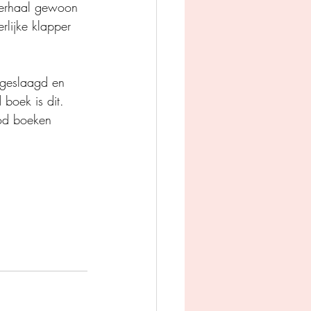
verhaal gewoon 
rlijke klapper 
 geslaagd en 
boek is dit. 
ood boeken 