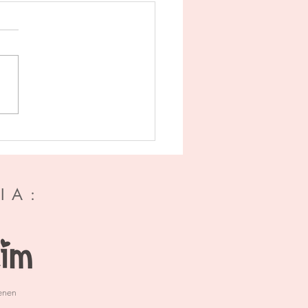
myth 1 - De doos van
ra - Tracy Wolff
IA:
enen