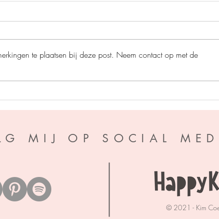
merkingen te plaatsen bij deze post. Neem contact op met de
De razende race - Ben
After
Newman
Pando
LG MIJ OP SOCIAL MED
© 2021 - Kim Co