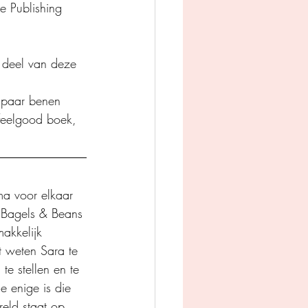
 Publishing
 deel van deze 
n paar benen 
 feelgood boek, 
ma voor elkaar 
j Bagels & Beans 
akkelijk 
 weten Sara te 
e stellen en te 
e enige is die 
reld staat op 