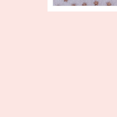
Uitgeverij Ankhhermes
Xanders uitgevers b.v.
Thriller
Persoonlijke o