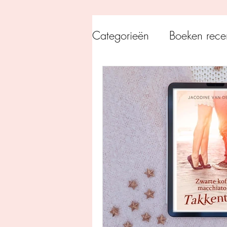
Categorieën
Boeken rece
Uitgeverij Pelckmans
Overamstel Uitgevers
Uitgeverij Clavis
Dutc
Uitgeverij Blossom Books