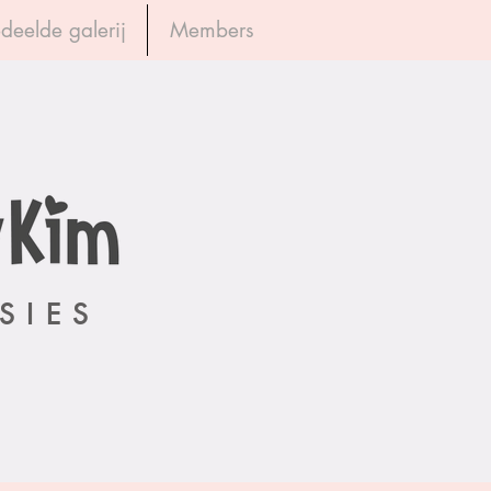
deelde galerij
Members
Inloggen
SIES