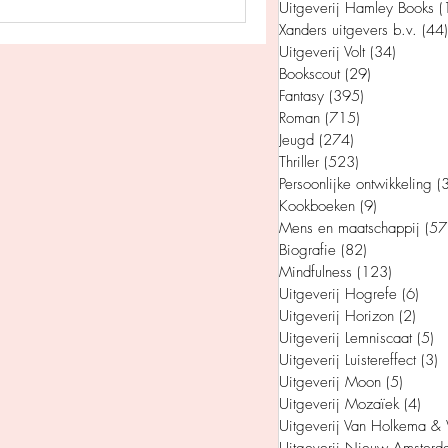
Uitgeverij Hamley Books
(
Xanders uitgevers b.v.
(44)
Uitgeverij Volt
(34)
34 post
Bookscout
(29)
29 posts
Fantasy
(395)
395 posts
man
Jeugd
Roman
(715)
715 posts
Jeugd
(274)
274 posts
Thriller
(523)
523 posts
appij
Persoonlijke ontwikkeling
(
Kookboeken
(9)
9 posts
Mens en maatschappij
(57
Biografie
(82)
82 posts
Mindfulness
(123)
123 post
Uitgeverij Hogrefe
(6)
6 po
Uitgeverij Horizon
(2)
2 po
Uitgeverij Lemniscaat
(5)
5 
Uitgeverij Luistereffect
(3)
3
Uitgeverij Moon
(5)
5 posts
Uitgeverij Mozaïek
(4)
4 po