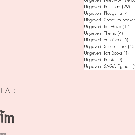
Uitgeverij Nieuw Amsterd
Uitgeverij Palmslag
(29)
29
Uitgeverij Ploegsma
(4)
4 p
Uitgeverij Spectrum boeke
Uitgeverij ten Have
(17)
17
Uitgeverij Thema
(4)
4 post
Uitgeverij van Goor
(5)
5 p
Uitgeverij Sisters Press
(43
Uitgeverij Loft Books
(14)
1
Uitgeverij Passie
(3)
3 post
Uitgeverij SAGA Egmont
(
IA:
enen