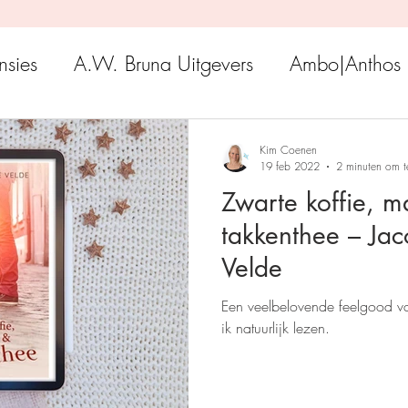
nsies
A.W. Bruna Uitgevers
Ambo|Anthos
Boekerij
Uitgeverij Luitingh-Sijthoff
Lev. Uit
Kim Coenen
19 feb 2022
2 minuten om t
Zwarte koffie, m
Godijn Publishing
Kosmos Uitgevers
The 
takkenthee – Ja
Velde
h Venture Publishers
Uitgeverij Kokboekencent
Een veelbelovende feelgood v
ik natuurlijk lezen.
Uitgeverij HarperCollins
Uitgeverij de Fon