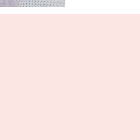
Uitgeverij Elikser
Uitgeverij Hamley Books
Uitgeverij Volt
Bookscout
Fantasy
Ro
ntwikkeling
Kookboeken
Mens en maatsch