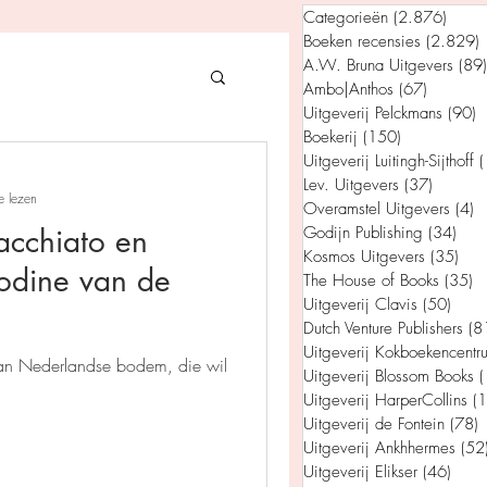
Categorieën
(2.876)
2.876
Boeken recensies
(2.829)
2
A.W. Bruna Uitgevers
(89)
Ambo|Anthos
(67)
67 posts
Uitgeverij Pelckmans
(90)
9
Boekerij
(150)
150 posts
gevers
Uitgeverij Luitingh-Sijthoff
(
Lev. Uitgevers
(37)
37 post
e lezen
Overamstel Uitgevers
(4)
4
acchiato en
Godijn Publishing
(34)
34 p
House of Books
Kosmos Uitgevers
(35)
35 
codine van de
The House of Books
(35)
3
Uitgeverij Clavis
(50)
50 p
Dutch Venture Publishers
(8
rum
Uitgeverij Kokboekencentr
an Nederlandse bodem, die wil
Uitgeverij Blossom Books
(
Uitgeverij HarperCollins
(
tein
Uitgeverij de Fontein
(78)
7
Uitgeverij Ankhhermes
(52
Uitgeverij Elikser
(46)
46 p