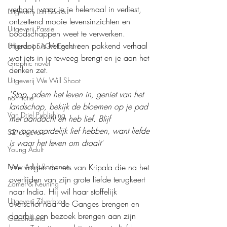
verhaal, waar je je helemaal in verliest, 
Uitgeverij Loft Books
ontzettend mooie levensinzichten en 
Uitgeverij Passie
boodschappen weet te verwerken. 
Hierdoor is het echt een pakkend verhaal 
Uitgeverij SAGA Egmont
wat iets in je teweeg brengt en je aan het 
Graphic novel
denken zet.
Uitgeverij We Will Shoot
'Stop, adem het leven in, geniet van het 
non-fictie
landschap, bekijk de bloemen op je pad 
Van Driel Publishing
met aandacht en heb lief. Blijf 
onvoorwaardelijk lief hebben, want liefde 
S2 Uitgevers
is waar het leven om draait'
Young Adult
We volgen de reis van Kripala die na het 
New Adult Romance
overlijden van zijn grote liefde terugkeert 
Zomer & Keuning
naar India. Hij wil haar stoffelijk 
Uitgeverij Zilverbron
overschot naar de Ganges brengen en 
daarbij een bezoek brengen aan zijn 
Gezondheid