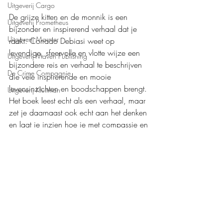
Uitgeverij Cargo
De grijze kitten en de monnik is een 
Uitgeverij Prometheus
bijzonder en inspirerend verhaal dat je 
Uitgeverij Marmer
raakt. Corrado Debiasi weet op 
levendige, sfeervolle en vlotte wijze een 
Uitgeverij Maven Publishing
bijzondere reis en verhaal te beschrijven 
De Crime Compagnie
die vele inspirerende en mooie 
levensinzichten en boodschappen brengt. 
Uitgeverij Kluitman
Het boek leest echt als een verhaal, maar 
zet je daarnaast ook echt aan het denken 
en laat je inzien hoe je met compassie en 
liefde het leven kan omarmen. 
Mijn waardering: 
❤️❤️❤️❤️❤️
Ambo|Anthos
Boeken recensies
Persoonlijke ontwikkeling