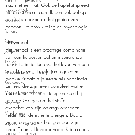
Xanders uitgevers b.v.
stad met een kat. Ook de flaptekst spreekt 
Uitgeverij Volt
me direct enorm aan. Ik ben ook dol op 
non-fictie boeken op het gebied van 
Bookscout
persoonlijke ontwikkeling en psychologie.
Fantasy
Roman
Het verhaal:
Het verhaal is een prachtige combinatie 
Jeugd
van een liefdesverhaal en inspirerende 
Thriller
non-fictie inzichten over het leven van een 
gelukkig leven. Enkele jaren geleden, 
Persoonlijke ontwikkeling
maakte Kripala zijn eerste reis naar India. 
Kookboeken
Een reis die zijn leven compleet wist te 
Mens en maatschappij
veranderen. Nu is hij terug en keert hij 
naar de Ganges om het stoffelijk 
Biografie
overschot van zijn onlangs overleden 
Mindfulness
liefde naar de rivier te brengen. Daarbij 
wil hij een bezoek brengen aan zijn 
Uitgeverij Hogrefe
leraar Tatanji. Hierdoor hoopt Kripala ook 
Uitgeverij Horizon