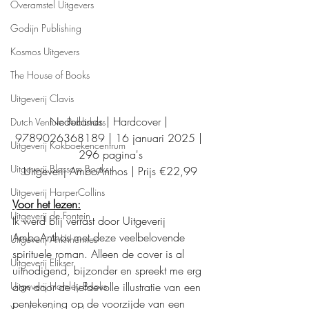
Overamstel Uitgevers
Godijn Publishing
Kosmos Uitgevers
The House of Books
Uitgeverij Clavis
Nederlands | Hardcover | 
Dutch Venture Publishers
9789026368189 | 16 januari 2025 | 
Uitgeverij Kokboekencentrum
296 pagina's
Uitgeverij Blossom Books
Uitgeverij AmboAnthos | Prijs €22,99
Uitgeverij HarperCollins
Voor het lezen:
Uitgeverij de Fontein
Ik werd blij verrast door Uitgeverij 
AmboAnthos met deze veelbelovende 
Uitgeverij Ankhhermes
spirituele roman. Alleen de cover is al 
Uitgeverij Elikser
uitnodigend, bijzonder en spreekt me erg 
aan door de liefdevolle illustratie van een 
Uitgeverij Hamley Books
pentekening op de voorzijde van een 