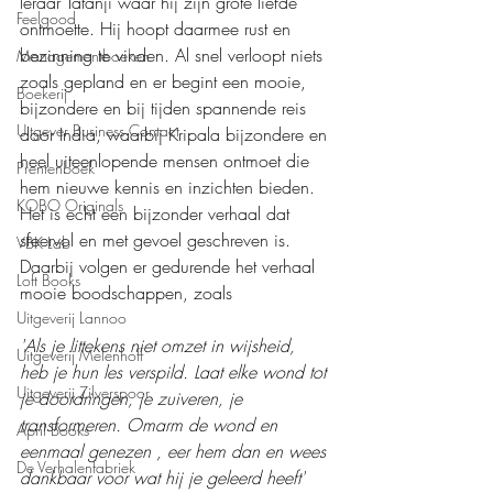
leraar Tatanji waar hij zijn grote liefde 
Feelgood
ontmoette. Hij hoopt daarmee rust en 
bezinning te vinden. Al snel verloopt niets 
Managementboeken
zoals gepland en er begint een mooie, 
Boekerij
bijzondere en bij tijden spannende reis 
Uitgever Business Contact
door India, waarbij Kripala bijzondere en 
heel uiteenlopende mensen ontmoet die 
Prentenboek
hem nieuwe kennis en inzichten bieden. 
KOBO Originals
Het is echt een bijzonder verhaal dat 
sfeervol en met gevoel geschreven is. 
VBK Lab
Daarbij volgen er gedurende het verhaal 
Loft Books
mooie boodschappen, zoals
Uitgeverij Lannoo
'Als je littekens niet omzet in wijsheid, 
Uitgeverij Melenhoff
heb je hun les verspild. Laat elke wond tot 
Uitgeverij Zilverspoor
je doordringen, je zuiveren, je 
transformeren. Omarm de wond en 
April Books
eenmaal genezen , eer hem dan en wees 
De Verhalenfabriek
dankbaar voor wat hij je geleerd heeft'