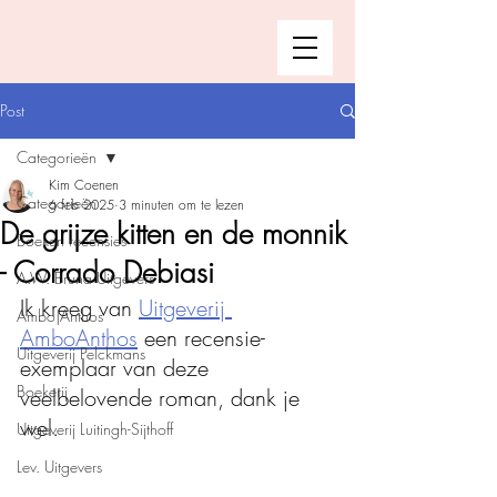
Post
Categorieën
Kim Coenen
Categorieën
6 feb 2025
3 minuten om te lezen
De grijze kitten en de monnik
Boeken recensies
- Corrado Debiasi
A.W. Bruna Uitgevers
Ik kreeg van 
Uitgeverij 
Ambo|Anthos
AmboAnthos
 een recensie-
Uitgeverij Pelckmans
exemplaar van deze 
Boekerij
veelbelovende roman, dank je 
wel. 
Uitgeverij Luitingh-Sijthoff
Lev. Uitgevers