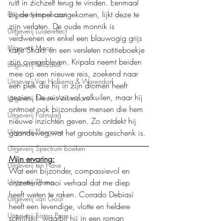
rust in zichzelf terug te vinden. Eenmaal 
bij de tempel aangekomen, lijkt deze te 
Uitgeverij Lemniscaat
zijn verlaten. De oude monnik is 
Uitgeverij Luistereffect
verdwenen en enkel een blauwogig grijs 
Uitgeverij Moon
katje Shakti en een versleten notitieboekje 
zijn overgebleven. Kripala neemt beiden 
Uitgeverij Mozaïek
mee op een nieuwe reis, zoekend naar 
Uitgeverij Van Holkema & Warendorf
een plek die hij in zijn dromen heeft 
gezien. De reis zit vol valkuilen, maar hij 
Uitgeverij Nieuw Amsterdam
ontmoet ook bijzondere mensen die hem 
Uitgeverij Palmslag
nieuwe inzichten geven. Zo ontdekt hij 
Uitgeverij Ploegsma
gaandeweg wat het grootste geschenk is.
Uitgeverij Spectrum boeken
Mijn ervaring:
Uitgeverij ten Have
Wat een bijzonder, compassievol en 
ontzettend mooi verhaal dat me diep 
Uitgeverij Thema
heeft weten te raken. Corrado Debiasi 
Uitgeverij van Goor
heeft een levendige, vlotte en heldere 
Uitgeverij Sisters Press
schrijfstijl, waarbij hij in een roman 