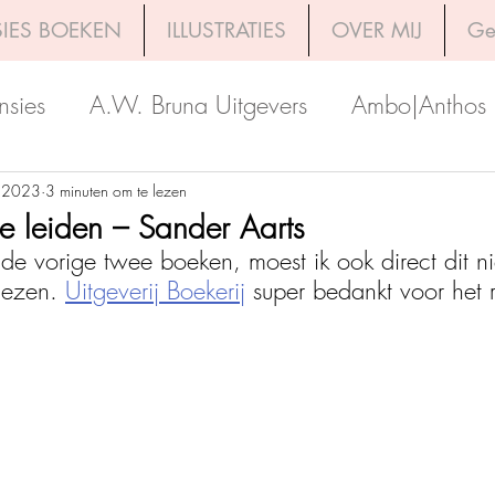
IES BOEKEN
ILLUSTRATIES
OVER MIJ
Ge
nsies
A.W. Bruna Uitgevers
Ambo|Anthos
Boekerij
Uitgeverij Luitingh-Sijthoff
Lev. Uit
 2023
3 minuten om te lezen
 leiden – Sander Aarts
de vorige twee boeken, moest ik ook direct dit 
Godijn Publishing
Kosmos Uitgevers
The 
lezen. 
Uitgeverij Boekerij
 super bedankt voor het 
h Venture Publishers
Uitgeverij Kokboekencent
Uitgeverij HarperCollins
Uitgeverij de Fon