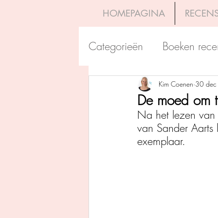
HOMEPAGINA
RECENS
Categorieën
Boeken rece
Uitgeverij Pelckmans
Kim Coenen
30 dec
De moed om te
Na het lezen van 
Overamstel Uitgevers
van Sander Aarts 
exemplaar. 
Uitgeverij Clavis
Dutc
Uitgeverij Blossom Books