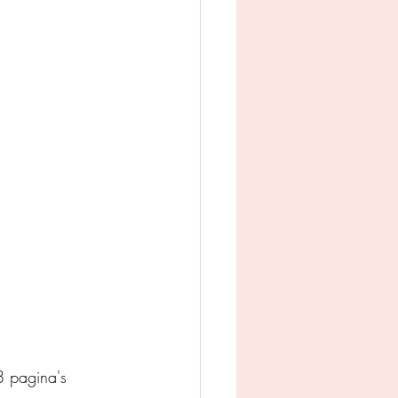
man
Jeugd
appij
 pagina's