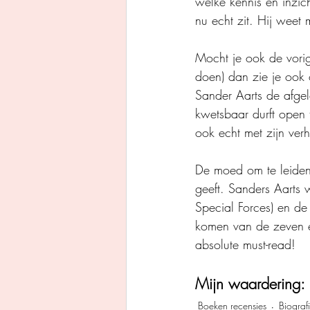
welke kennis en inzic
nu echt zit. Hij weet 
Mocht je ook de vori
doen) dan zie je ook 
Sander Aarts de afgel
kwetsbaar durft open t
ook echt met zijn ver
De moed om te leiden 
geeft. Sanders Aarts w
Special Forces) en de 
komen van de zeven ei
absolute must-read!  
Mijn waardering: 
Boeken recensies
Biograf