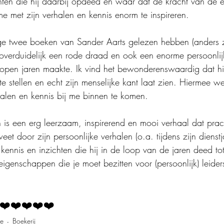
hten die hij daarbij opdeed en waar dat de kracht van de
me met zijn verhalen en kennis enorm te inspireren.
ge twee boeken van Sander Aarts gelezen hebben (anders 
overduidelijk een rode draad en ook een enorme persoonlij
open jaren maakte. Ik vind het bewonderenswaardig dat hi
e stellen en echt zijn menselijke kant laat zien. Hiermee w
halen en kennis bij me binnen te komen.
is een erg leerzaam, inspirerend en mooi verhaal dat prach
eet door zijn persoonlijke verhalen (o.a. tijdens zijn dienstj
kennis en inzichten die hij in de loop van de jaren deed tot
genschappen die je moet bezitten voor (persoonlijk) leider
❤️❤️❤️❤️❤️
ie
Boekerij