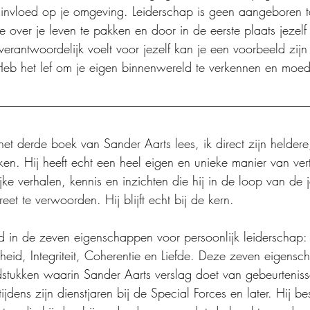
 invloed op je omgeving. Leiderschap is geen aangeboren ta
over je leven te pakken en door in de eerste plaats jezelf 
erantwoordelijk voelt voor jezelf kan je een voorbeeld zijn
eb het lef om je eigen binnenwereld te verkennen en moed 
 het derde boek van Sander Aarts lees, ik direct zijn helder
herken. Hij heeft echt een heel eigen en unieke manier van ver
ijke verhalen, kennis en inzichten die hij in de loop van de
et te verwoorden. Hij blijft echt bij de kern.
 in de zeven eigenschappen voor persoonlijk leiderschap: 
eid, Integriteit, Coherentie en Liefde. Deze zeven eigens
dstukken waarin Sander Aarts verslag doet van gebeurtenisse
ijdens zijn dienstjaren bij de Special Forces en later. Hij bes