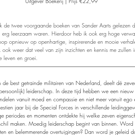
Uitgever Boekerij | Prijs €22,99
 ik de twee voorgaande boeken van Sander Aarts gelezen 
en erg leerzaam waren. Hierdoor heb ik ook erg hoge verw
hoop opnieuw op openhartige, inspirerende en mooie verha
k ook weer dat veel van zijn inzichten en kennis me zullen i
e leven en groei.
 de best getrainde militairen van Nederland, deelt dé zeve
ersoonlijk) leiderschap. In deze tijd hebben we een nieuw s
ndelen vanuit moed en compassie en niet meer vanuit ego 
stien jaar bij de Special Forces in verschillende leidinggev
tige periodes en momenten ontdekte hij welke zeven eigens
schil maken. Moedig leiderschap begint van binnen. Word 
ten en belemmerende overtuigingen? Dan word je geleid d