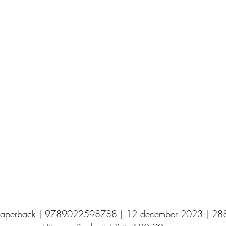
Uitgeverij Elikser
Uitgeverij Hamley Books
Uitgeverij Volt
Bookscout
Fantasy
Ro
ntwikkeling
Kookboeken
Mens en maatsch
 Paperback | 9789022598788 | 12 december 2023 | 288