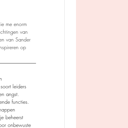
die me enorm 
achtingen van 
len van Sander 
nspireren op 
n 
oort leiders 
en angst. 
ende functies. 
chappen 
je beheerst 
oor onbewuste 