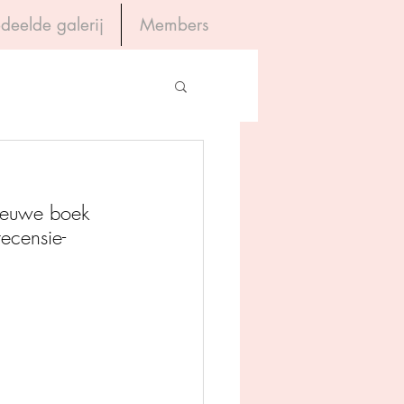
deelde galerij
Members
Inloggen
gevers
nieuwe boek 
House of Books
recensie-
rum
tein