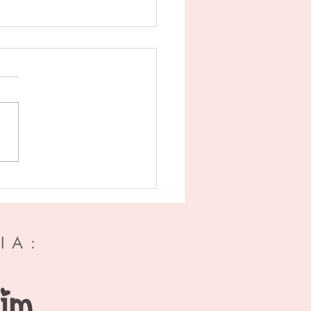
de erfenis - Almar Otten
IA: