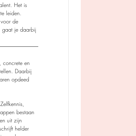
lent. Het is 
te leiden. 
 voor de 
gaat je daarbij 
e, concrete en 
tellen. Daarbij 
 jaren opdeed 
Zelfkennis, 
chappen bestaan 
n uit zijn 
chrijft helder 