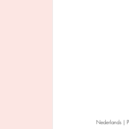
Uitgeverij Ankhhermes
Xanders uitgevers b.v.
Thriller
Persoonlijke o
Nederlands |