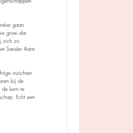
 eigenschappen 
zeker gaan 
ke groei die 
j zich zo 
eet Sander Aarts 
tige inzichten 
aren bij de 
 de kern te 
schap. Echt een 