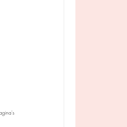
man
Jeugd
appij
gina's