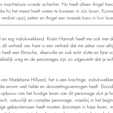
r in machteloze woede achterliet. Nu heeft alleen Angel har
e hij het meest heeft weten te kwetsen in zijn leven. Kun
n verdriet opzij zetten en Angel een tweede kans in hun lev
 en erg indrukwekkend. Kristin Hannah heeft me ook met 
dit verhaal van haar is een verhaal dat me zeker voor altij
 heeft een filmische, sfeervolle en ook echt vlotte en fijne schr
akkelijk weg en de personages zijn zo uitgewerkt dat je ec
van Madelaine Hillyard, het is een krachtige, indrukwekke
die enorm veel liefde en doorzettingsvermogen heeft. Doord
opbouw van het huidige leven van dit personage sluit je haa
stisch, natuurlijk en complex personage, waarbij in het begin
ftige gebeurtenissen heeft moeten doorstaan in haar leven, 