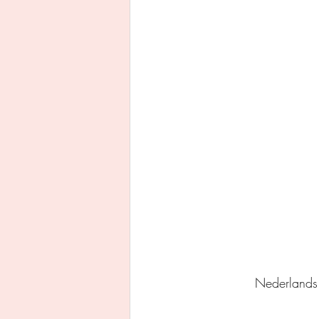
Uitgeverij Ankhhermes
Xanders uitgevers b.v.
Thriller
Persoonlijke o
Nederlands