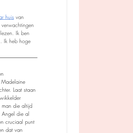
r huis
 van 
e verwachtingen 
lezen. Ik ben 
. Ik heb hoge 
en 
t Madelaine 
hter. Laat staan 
wikkelder 
man die altijd 
 Angel die al 
n cruciaal punt 
en dat van 