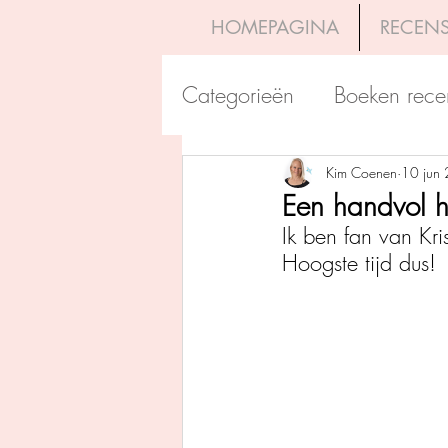
HOMEPAGINA
RECENS
Categorieën
Boeken rece
Uitgeverij Pelckmans
Kim Coenen
10 jun
Een handvol h
Ik ben fan van Kr
Overamstel Uitgevers
Hoogste tijd dus!
Uitgeverij Clavis
Dutc
Uitgeverij Blossom Books