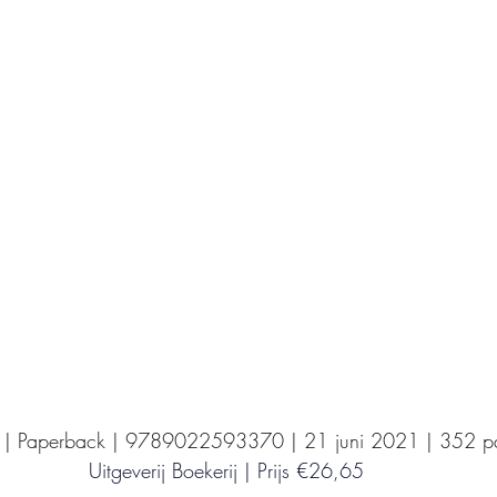
Uitgeverij Elikser
Uitgeverij Hamley Books
Uitgeverij Volt
Bookscout
Fantasy
Ro
ntwikkeling
Kookboeken
Mens en maatsch
 | Paperback | 9789022593370 | 21 juni 2021 | 352 pa
Uitgeverij Boekerij | Prijs €26,65