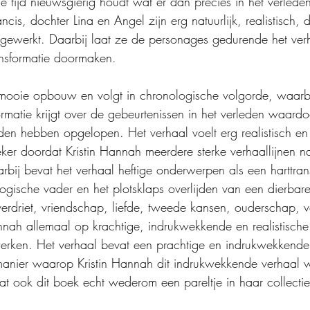
e tijd nieuwsgierig houdt wat er dan precies in het verleden
cis, dochter Lina en Angel zijn erg natuurlijk, realistisch, 
tgewerkt. Daarbij laat ze de personages gedurende het ver
ansformatie doormaken.
mooie opbouw en volgt in chronologische volgorde, waarbij
formatie krijgt over de gebeurtenissen in het verleden waar
en hebben opgelopen. Het verhaal voelt erg realistisch en
er doordat Kristin Hannah meerdere sterke verhaallijnen n
rbij bevat het verhaal heftige onderwerpen als een harttran
logische vader en het plotsklaps overlijden van een dierbar
verdriet, vriendschap, liefde, tweede kansen, ouderschap, v
nnah allemaal op krachtige, indrukwekkende en realistische 
werken. Het verhaal bevat een prachtige en indrukwekkend
manier waarop Kristin Hannah dit indrukwekkende verhaal w
 dat ook dit boek echt wederom een pareltje in haar collecti