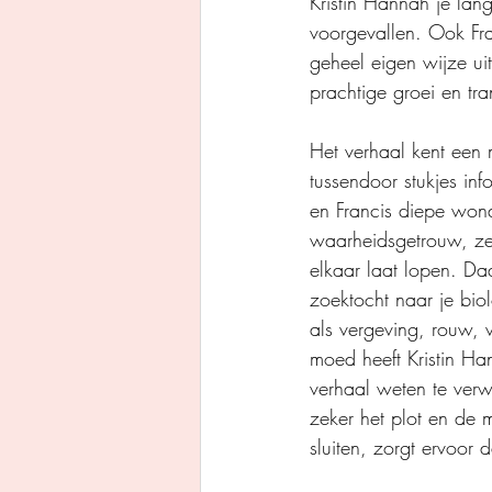
Kristin Hannah je lang
voorgevallen. Ook Fran
geheel eigen wijze ui
prachtige groei en tr
Het verhaal kent een 
tussendoor stukjes in
en Francis diepe wond
waarheidsgetrouw, zek
elkaar laat lopen. Daa
zoektocht naar je bio
als vergeving, rouw, 
moed heeft Kristin Ha
verhaal weten te ver
zeker het plot en de 
sluiten, zorgt ervoor