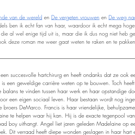
inde van de wereld
 en 
De vergeten vrouwen
 en 
De weg naa
dels ben ik echt fan van haar, waardoor ik echt mega hog
ie al wel enige tijd uit is, maar die ik dus nog niet heb ge
ook deze roman me weer gaat weten te raken en te pakken
 een succesvolle hartchirurg en heeft ondanks dat ze ook e
 is een geweldige carrière weten op te bouwen. Toch heef
balans te vinden tussen haar werk en haar opstandige doc
 voor een eigen sociaal leven. Haar bestaan wordt nog inge
broers DeMarco. Francis is haar vriendelijke, behulpzame 
ine te helpen waar hij kan. Hij is de exacte tegenpool van
ad boy uithangt. Angel liet jaren geleden Madelaine op ee
teek. Dit verraad heeft diepe wonden geslagen in haar hart 