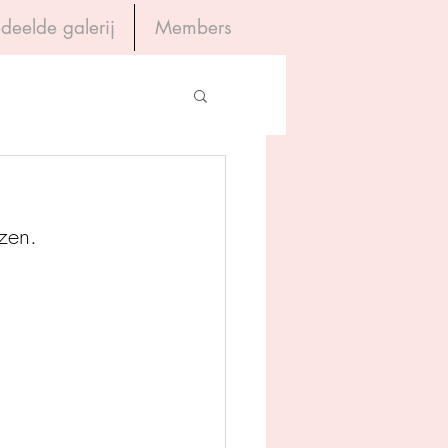
deelde galerij
Members
Inloggen
gevers
zen. 
House of Books
rum
tein