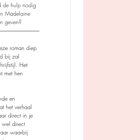
d de hulp nodig 
nen Madelaine 
en geven?
deze roman diep 
d bij zal 
ijfstijl. Het 
ht met hen 
nde en 
at het verhaal 
r direct in je 
 wel direct 
maar waarbij 