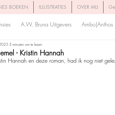
IES BOEKEN
ILLUSTRATIES
OVER MIJ
Ge
nsies
A.W. Bruna Uitgevers
Ambo|Anthos
Boekerij
Uitgeverij Luitingh-Sijthoff
Lev. Uit
 2025
3 minuten om te lezen
emel - Kristin Hannah
istin Hannah en deze roman, had ik nog niet gele
Godijn Publishing
Kosmos Uitgevers
The 
h Venture Publishers
Uitgeverij Kokboekencent
Uitgeverij HarperCollins
Uitgeverij de Fon