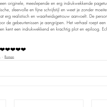
een originele, meeslepende en erg indrukwekkende pageturne
che, sfeervolle en fijne schrijfstijl en weet je zonder moeite
dat erg realistisch en waarheidsgetrouw aanvoelt. De person
oor de gebeurtenissen je aangrijpen. Het verhaal roept een 
 en kent een indrukwekkend en krachtig plot en epiloog. Ec
❤️❤️❤️❤️❤️
s
Roman