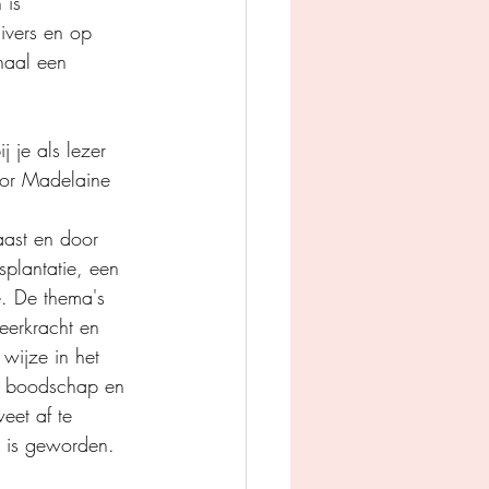
 is 
divers en op 
haal een 
 je als lezer 
door Madelaine 
 
aast en door 
splantatie, een 
e. De thema's 
eerkracht en 
wijze in het 
e boodschap en 
eet af te 
e is geworden.