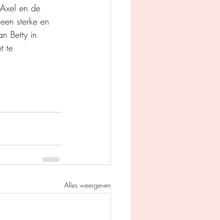
-Axel en de 
een sterke en 
n Betty in 
t te 
Alles weergeven