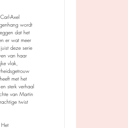
Carl-Axel 
tegenhang wordt 
zeggen dat het 
en er wat meer 
uist deze serie 
even van haar 
jke vlak, 
rheidsgetrouw 
eeft met het 
en sterk verhaal 
chte van Martin 
achtige twist 
 Het 