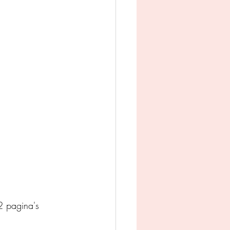
man
Jeugd
appij
 pagina's