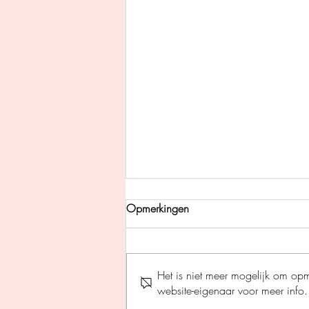
Opmerkingen
Het is niet meer mogelijk om op
website-eigenaar voor meer info.
De rode erfenis - Almar Otten