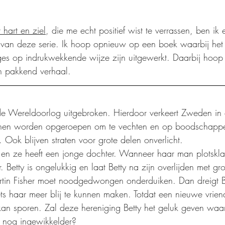
 hart en ziel
, die me echt positief wist te verrassen, ben ik
van deze serie. Ik hoop opnieuw op een boek waarbij het 
es op indrukwekkende wijze zijn uitgewerkt. Daarbij hoop
en pakkend verhaal.
e Wereldoorlog uitgebroken. Hierdoor verkeert Zweden in o
nen worden opgeroepen om te vechten en op boodschappe
 Ook blijven straten voor grote delen onverlicht.
 en ze heeft een jonge dochter. Wanneer haar man plotsklap
r. Betty is ongelukkig en laat Betty na zijn overlijden met g
rtin Fisher moet noodgedwongen onderduiken. Dan dreigt Be
niets haar meer blij te kunnen maken. Totdat een nieuwe vrie
kan sporen. Zal deze hereniging Betty het geluk geven waa
n nog ingewikkelder?