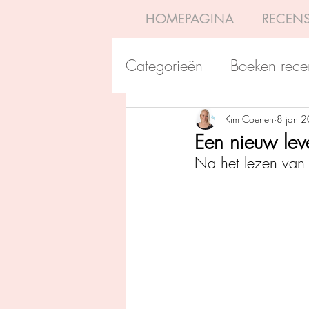
HOMEPAGINA
RECENS
Categorieën
Boeken rece
Uitgeverij Pelckmans
Kim Coenen
8 jan 
Een nieuw lev
Na het lezen van M
Overamstel Uitgevers
Uitgeverij Clavis
Dutc
Uitgeverij Blossom Books