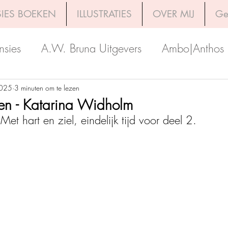
IES BOEKEN
ILLUSTRATIES
OVER MIJ
Ge
nsies
A.W. Bruna Uitgevers
Ambo|Anthos
Boekerij
Uitgeverij Luitingh-Sijthoff
Lev. Uit
2025
3 minuten om te lezen
en - Katarina Widholm
et hart en ziel, eindelijk tijd voor deel 2.
Godijn Publishing
Kosmos Uitgevers
The 
h Venture Publishers
Uitgeverij Kokboekencent
Uitgeverij HarperCollins
Uitgeverij de Fon