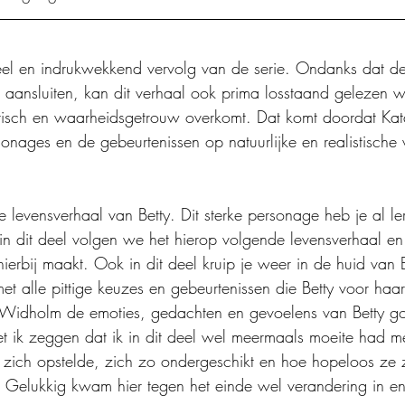
neel en indrukwekkend vervolg van de serie. Ondanks dat d
 aansluiten, kan dit verhaal ook prima losstaand gelezen w
istisch en waarheidsgetrouw overkomt. Dat komt doordat Ka
sonages en de gebeurtenissen op natuurlijke en realistische 
 levensverhaal van Betty. Dit sterke personage heb je al le
 in dit deel volgen we het hierop volgende levensverhaal e
 hierbij maakt. Ook in dit deel kruip je weer in de huid van
et alle pittige keuzes en gebeurtenissen die Betty voor haar 
a Widholm de emoties, gedachten en gevoelens van Betty go
 ik zeggen dat ik in dit deel wel meermaals moeite had me
 zich opstelde, zich zo ondergeschikt en hoe hopeloos ze z
. Gelukkig kwam hier tegen het einde wel verandering in e