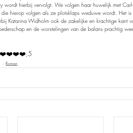
ty wordt hierbij vervolgt. We volgen haar huwelijk met Carl
n die hierop volgen als ze plotsklaps weduwe wordt. Het is 
rbij Katarina Widholm ook de zakelijke en krachtige kant va
oederschap en de worstelingen van de balans prachtig wee
❤️❤️❤️❤️,5
j
Roman