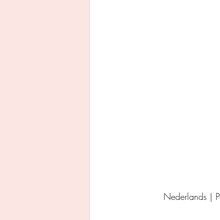
Uitgeverij Ankhhermes
Xanders uitgevers b.v.
Thriller
Persoonlijke o
Nederlands | 