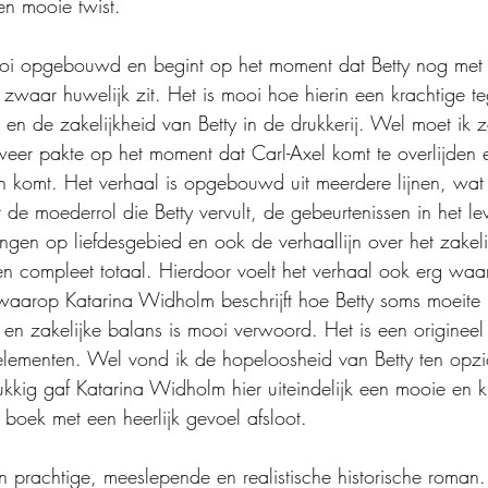
een mooie twist.
oi opgebouwd en begint op het moment dat Betty nog met 
 zwaar huwelijk zit. Het is mooi hoe hierin een krachtige 
en de zakelijkheid van Betty in de drukkerij. Wel moet ik 
eer pakte op het moment dat Carl-Axel komt te overlijden 
jn komt. Het verhaal is opgebouwd uit meerdere lijnen, wat j
 de moederrol die Betty vervult, de gebeurtenissen in het l
ngen op liefdesgebied en ook de verhaallijn over het zakeli
n compleet totaal. Hierdoor voelt het verhaal ook erg waa
aarop Katarina Widholm beschrijft hoe Betty soms moeite h
 en zakelijke balans is mooi verwoord. Het is een origineel 
elementen. Wel vond ik de hopeloosheid van Betty ten opzi
kkig gaf Katarina Widholm hier uiteindelijk een mooie en kr
boek met een heerlijk gevoel afsloot.
n prachtige, meeslepende en realistische historische roman.