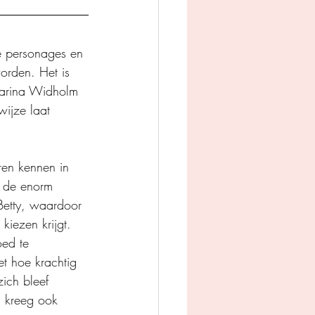
e personages en 
orden. Het is 
tarina Widholm 
wijze laat 
ren kennen in 
n de enorm 
 Betty, waardoor 
kiezen krijgt. 
ed te 
t hoe krachtig 
ich bleef 
n kreeg ook 