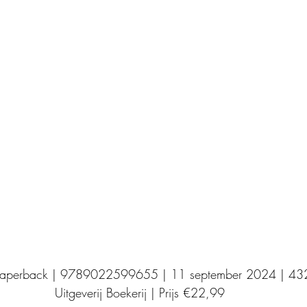
Uitgeverij Elikser
Uitgeverij Hamley Books
Uitgeverij Volt
Bookscout
Fantasy
Ro
ntwikkeling
Kookboeken
Mens en maatsch
Paperback | 9789022599655 | 11 september 2024 | 432
Uitgeverij Boekerij | Prijs €22,99