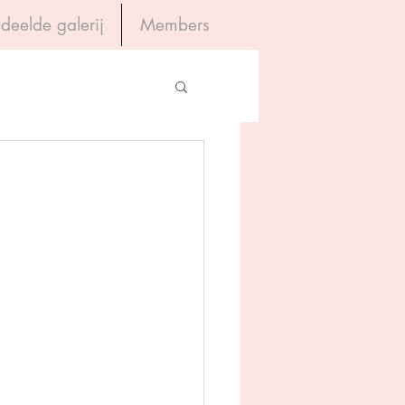
deelde galerij
Members
Inloggen
gevers
House of Books
rum
tein