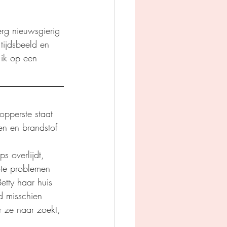
 erg nieuwsgierig 
tijdsbeeld en 
 ik op een 
pperste staat 
n en brandstof 
s overlijdt, 
rote problemen 
tty haar huis 
nd misschien 
r ze naar zoekt, 