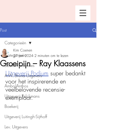
Post
Categorieën
Kim Coenen
Categorieën
27 jan 2024
2 minuten om te lezen
Groeipijn – Ray Klaassens
Boeken recensies
Uitgeverij Podium
 super bedankt 
A.W. Bruna Uitgevers
voor het inspirerende en 
Ambo|Anthos
veelbelovende recensie-
Uitgeverij Pelckmans
exemplaar.
Boekerij
Uitgeverij Luitingh-Sijthoff
Lev. Uitgevers