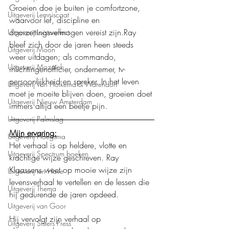
Groeien doe je buiten je comfortzone, 
Uitgeverij Lemniscaat
waarvoor lef, discipline en 
doorzettingsvermogen vereist zijn.Ray 
Uitgeverij Luistereffect
bleef zich door de jaren heen steeds 
Uitgeverij Moon
weer uitdagen; als commando, 
Uitgeverij Mozaïek
inlichtingenofficier, ondernemer, tv-
persoonlijkheid en spreker. In het leven 
Uitgeverij Van Holkema & Warendorf
moet je moeite blijven doen, groeien doet 
Uitgeverij Nieuw Amsterdam
immers altijd een beetje pijn.
Uitgeverij Palmslag
Mijn ervaring:
Uitgeverij Ploegsma
Het verhaal is op heldere, vlotte en 
Uitgeverij Spectrum boeken
krachtige wijze geschreven. Ray 
Klaassens weet op mooie wijze zijn 
Uitgeverij ten Have
levensverhaal te vertellen en de lessen die 
Uitgeverij Thema
hij gedurende de jaren opdeed.
Uitgeverij van Goor
Hij vervolgt zijn verhaal op 
Uitgeverij Sisters Press