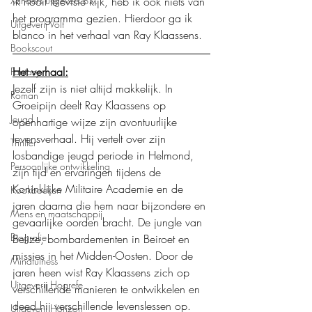
ik nooit televisie kijk, heb ik ook niets van 
Xanders uitgevers b.v.
het programma gezien. Hierdoor ga ik 
Uitgeverij Volt
blanco in het verhaal van Ray Klaassens.
Bookscout
Het verhaal:
Fantasy
Jezelf zijn is niet altijd makkelijk. In 
Roman
Groeipijn deelt Ray Klaassens op 
Jeugd
openhartige wijze zijn avontuurlijke 
levensverhaal. Hij vertelt over zijn 
Thriller
losbandige jeugd periode in Helmond, 
Persoonlijke ontwikkeling
zijn tijd en ervaringen tijdens de 
Koninklijke Militaire Academie en de 
Kookboeken
jaren daarna die hem naar bijzondere en 
Mens en maatschappij
gevaarlijke oorden bracht. De jungle van 
Biografie
Belize, bombardementen in Beiroet en 
missies in het Midden-Oosten. Door de 
Mindfulness
jaren heen wist Ray Klaassens zich op 
Uitgeverij Hogrefe
verschillende manieren te ontwikkelen en 
deed hij verschillende levenslessen op. 
Uitgeverij Horizon