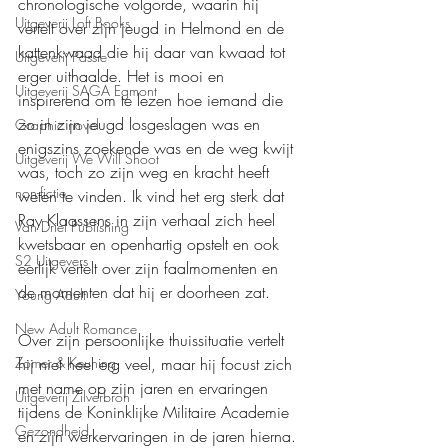
chronologische volgorde, waarin hij 
Uitgeverij Loft Books
vertelt over zijn jeugd in Helmond en de 
kattenkwaad die hij daar van kwaad tot 
Uitgeverij Passie
erger uithaalde. Het is mooi en 
Uitgeverij SAGA Egmont
inspirerend om te lezen hoe iemand die 
zo in zijn jeugd losgeslagen was en 
Graphic novel
enigszins zoekende was en de weg kwijt 
Uitgeverij We Will Shoot
was, toch zo zijn weg en kracht heeft 
non-fictie
weten te vinden. Ik vind het erg sterk dat 
Ray Klaassens in zijn verhaal zich heel 
Van Driel Publishing
kwetsbaar en openhartig opstelt en ook 
S2 Uitgevers
eerlijk vertelt over zijn faalmomenten en 
de momenten dat hij er doorheen zat.
Young Adult
New Adult Romance
Over zijn persoonlijke thuissituatie vertelt 
hij niet heel erg veel, maar hij focust zich 
Zomer & Keuning
met name op zijn jaren en ervaringen 
Uitgeverij Zilverbron
tijdens de Koninklijke Militaire Academie 
Gezondheid
en zijn werkervaringen in de jaren hierna. 