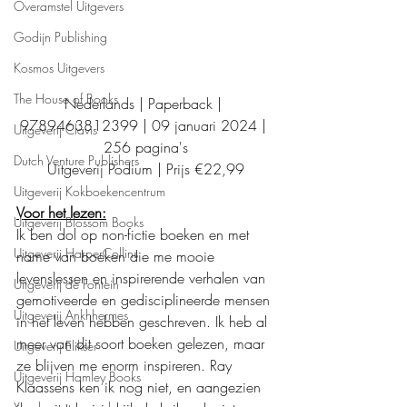
Overamstel Uitgevers
Godijn Publishing
Kosmos Uitgevers
The House of Books
Nederlands | Paperback | 
9789463812399 | 09 januari 2024 | 
Uitgeverij Clavis
256 pagina's
Dutch Venture Publishers
Uitgeverij Podium | Prijs €22,99
Uitgeverij Kokboekencentrum
Voor het lezen:
Uitgeverij Blossom Books
Ik ben dol op non-fictie boeken en met 
Uitgeverij HarperCollins
name van boeken die me mooie 
levenslessen en inspirerende verhalen van 
Uitgeverij de Fontein
gemotiveerde en gedisciplineerde mensen 
Uitgeverij Ankhhermes
in het leven hebben geschreven. Ik heb al 
meer van dit soort boeken gelezen, maar 
Uitgeverij Elikser
ze blijven me enorm inspireren. Ray 
Uitgeverij Hamley Books
Klaassens ken ik nog niet, en aangezien 