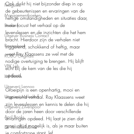
Ook duikt hij niet bijzonder diep in op 
Feelgood
de gebeurtenissen en ervaringen van de 
Managementboeken
heftige omstandigheden en situaties daar, 
maar focust het verhaal op de 
Boekerij
levenslessen en de inzichten die het hem 
Uitgever Business Contact
bracht. Hierdoor zijn de verhalen niet 
Prentenboek
triggerend, schokkend of heftig, maar 
weet Ray Klaassens ze wel met de 
KOBO Originals
nodige overtuiging te brengen. Hij blijft 
VBK Lab
echt bij de kern van de les die hij 
opdeed.
Loft Books
Uitgeverij Lannoo
Groeipijn is een openhartig, mooi en 
inspirerend verhaal. Ray Klaassens weet 
Uitgeverij Melenhoff
zijn levenslessen en kennis te delen die hij 
Uitgeverij Zilverspoor
door de jaren heen door verschillende 
April Books
ervaringen opdeed. Hij laat je zien dat 
groei altijd mogelijk is, als je maar buiten 
De Verhalenfabriek
je comfortzone stapt, lef, 