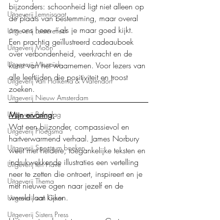
bijzonders: schoonheid ligt niet alleen op 
Uitgeverij Lemniscaat
de plaats van bestemming, maar overal 
om ons heen – als je maar goed kijkt.
Uitgeverij Luistereffect
Een prachtig geïllustreerd cadeauboek 
Uitgeverij Moon
over verbondenheid, veerkracht en de 
Uitgeverij Mozaïek
kunst van het waarnemen. Voor lezers van 
alle leeftijden die positiviteit en troost 
Uitgeverij Van Holkema & Warendorf
zoeken.
Uitgeverij Nieuw Amsterdam
Mijn ervaring:
Uitgeverij Palmslag
Wat een bijzonder, compassievol en 
Uitgeverij Ploegsma
hartverwarmend verhaal. James Norbury 
Uitgeverij Spectrum boeken
weet met heldere, toegankelijke teksten en 
indrukwekkende illustraties een vertelling 
Uitgeverij ten Have
neer te zetten die ontroert, inspireert en je 
Uitgeverij Thema
met nieuwe ogen naar jezelf en de 
wereld laat kijken.
Uitgeverij van Goor
Uitgeverij Sisters Press