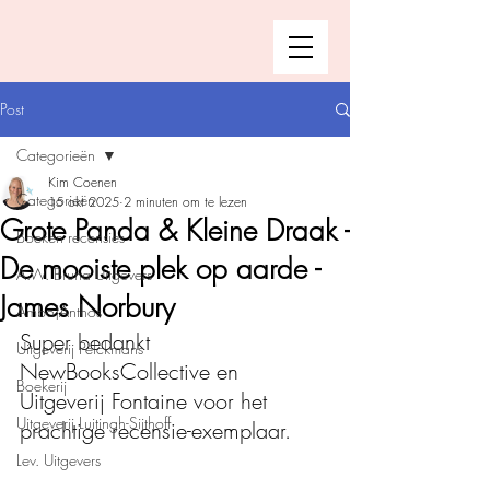
Post
Categorieën
Kim Coenen
Categorieën
15 okt 2025
2 minuten om te lezen
Grote Panda & Kleine Draak -
Boeken recensies
De mooiste plek op aarde -
A.W. Bruna Uitgevers
James Norbury
Ambo|Anthos
Super bedankt 
Uitgeverij Pelckmans
NewBooksCollective en 
Boekerij
Uitgeverij Fontaine voor het 
Uitgeverij Luitingh-Sijthoff
prachtige recensie-exemplaar. 
Lev. Uitgevers