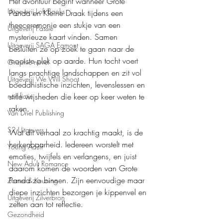
Het avontuur begint wanneer Grote 
Uitgeverij Loft Books
Panda en Kleine Draak tijdens een 
theeceremonie een stukje van een 
Uitgeverij Passie
mysterieuze kaart vinden. Samen 
Uitgeverij SAGA Egmont
besluiten ze op zoek te gaan naar de 
mooiste plek op aarde. Hun tocht voert 
Graphic novel
langs prachtige landschappen en zit vol 
Uitgeverij We Will Shoot
boeddhistische inzichten, levenslessen en 
stille wijsheden die keer op keer weten te 
non-fictie
raken.
Van Driel Publishing
S2 Uitgevers
Wat dit verhaal zo krachtig maakt, is de 
herkenbaarheid. Iedereen worstelt met 
Young Adult
emoties, twijfels en verlangens, en juist 
New Adult Romance
daarom komen de woorden van Grote 
Panda zo binnen. Zijn eenvoudige maar 
Zomer & Keuning
diepe inzichten bezorgen je kippenvel en 
Uitgeverij Zilverbron
zetten aan tot reflectie.
Gezondheid