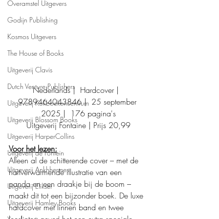
Overamstel Uitgevers
Godijn Publishing
Kosmos Uitgevers
The House of Books
Uitgeverij Clavis
Dutch Venture Publishers
Nederlands |  Hardcover |  
9789464043846 |  25 september 
Uitgeverij Kokboekencentrum
2025 |  176 pagina's
Uitgeverij Blossom Books
Uitgeverij Fontaine | Prijs 20,99
Uitgeverij HarperCollins
Voor het lezen:
Uitgeverij de Fontein
Alleen al de schitterende cover – met de 
Uitgeverij Ankhhermes
hartverwarmende illustratie van een 
panda en een draakje bij de boom – 
Uitgeverij Elikser
maakt dit tot een bijzonder boek. De luxe 
Uitgeverij Hamley Books
hardcover met linnen band en twee 
leeslinten geven het een extra speciale 