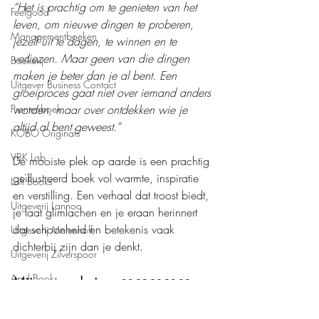
“Het is prachtig om te genieten van het 
Feelgood
leven, om nieuwe dingen te proberen, 
Managementboeken
jezelf uit te dagen, te winnen en te 
verliezen. Maar geen van die dingen 
Boekerij
maken je beter dan je al bent. Een 
Uitgever Business Contact
groeiproces gaat niet over iemand anders 
worden, maar over ontdekken wie je 
Prentenboek
altijd al bent geweest.”
KOBO Originals
VBK Lab
De mooiste plek op aarde is een prachtig 
geïllustreerd boek vol warmte, inspiratie 
Loft Books
en verstilling. Een verhaal dat troost biedt, 
Uitgeverij Lannoo
je laat glimlachen en je eraan herinnert 
dat schoonheid en betekenis vaak 
Uitgeverij Melenhoff
dichterbij zijn dan je denkt.
Uitgeverij Zilverspoor
April Books
Mijn waardering: 
❤️❤️❤️❤️❤️
Boeken recensies
De Verhalenfabriek
Mens en maatschappij