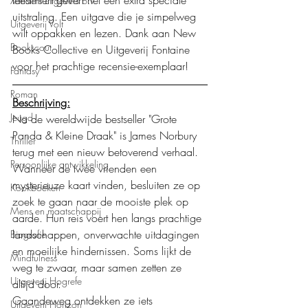
Xanders uitgevers b.v.
uitstraling. Een uitgave die je simpelweg 
Uitgeverij Volt
wilt oppakken en lezen. Dank aan New 
Bookscout
Books Collective en Uitgeverij Fontaine 
voor het prachtige recensie-exemplaar!
Fantasy
Roman
Beschrijving:
Jeugd
Na de wereldwijde bestseller "Grote 
Panda & Kleine Draak" is James Norbury 
Thriller
terug met een nieuw betoverend verhaal. 
Persoonlijke ontwikkeling
Wanneer de twee vrienden een 
mysterieuze kaart vinden, besluiten ze op 
Kookboeken
zoek te gaan naar de mooiste plek op 
Mens en maatschappij
aarde. Hun reis voert hen langs prachtige 
landschappen, onverwachte uitdagingen 
Biografie
en moeilijke hindernissen. Soms lijkt de 
Mindfulness
weg te zwaar, maar samen zetten ze 
Uitgeverij Hogrefe
altijd door.
Gaandeweg ontdekken ze iets 
Uitgeverij Horizon