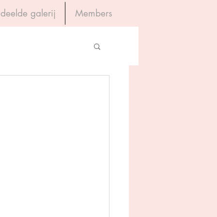
deelde galerij
Members
Inloggen
gevers
 
House of Books
rum
tein