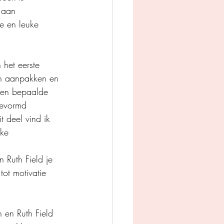
 aan 
e en leuke 
 het eerste 
en aanpakken en 
n en bepaalde 
gevormd 
 deel vind ik 
ke 
 Ruth Field je 
tot motivatie 
 en Ruth Field 