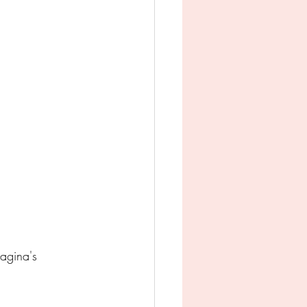
man
Jeugd
appij
agina's