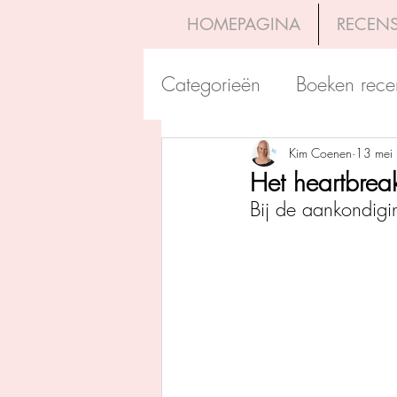
HOMEPAGINA
RECENS
Categorieën
Boeken rece
Uitgeverij Pelckmans
Kim Coenen
13 mei
Het heartbreak
Bij de aankondigi
Overamstel Uitgevers
Uitgeverij Clavis
Dutc
Uitgeverij Blossom Books