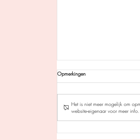
Opmerkingen
Het is niet meer mogelijk om op
website-eigenaar voor meer info.
Pil des doods - Gerard
Legerstee