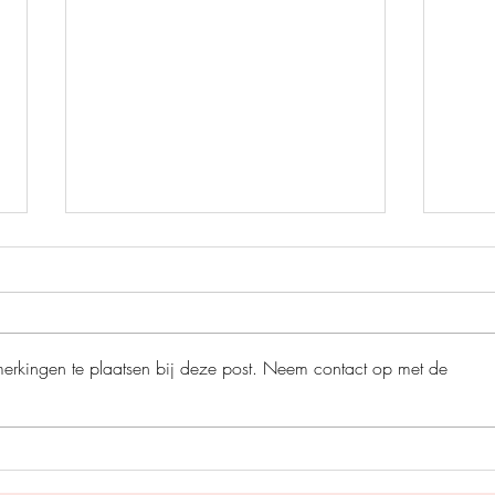
merkingen te plaatsen bij deze post. Neem contact op met de
Perfe
A war of Wyverns - S.F.
Williamson