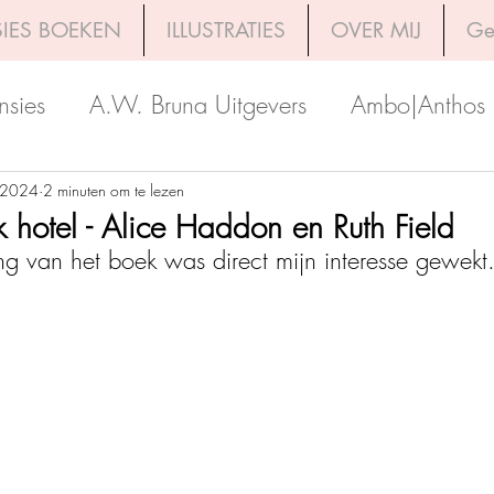
IES BOEKEN
ILLUSTRATIES
OVER MIJ
Ge
nsies
A.W. Bruna Uitgevers
Ambo|Anthos
Boekerij
Uitgeverij Luitingh-Sijthoff
Lev. Uit
 2024
2 minuten om te lezen
 hotel - Alice Haddon en Ruth Field
ng van het boek was direct mijn interesse gewekt.
Godijn Publishing
Kosmos Uitgevers
The 
h Venture Publishers
Uitgeverij Kokboekencent
Uitgeverij HarperCollins
Uitgeverij de Fon