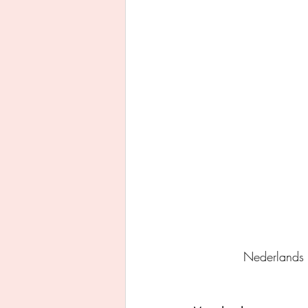
Uitgeverij Ankhhermes
Xanders uitgevers b.v.
Thriller
Persoonlijke o
Nederlands