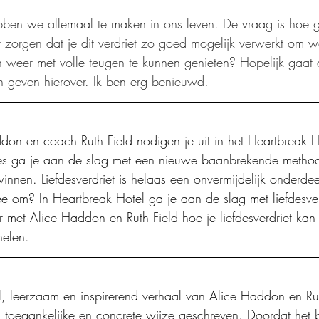
ebben we allemaal te maken in ons leven. De vraag is hoe g
zorgen dat je dit verdriet zo goed mogelijk verwerkt om we
 weer met volle teugen te kunnen genieten? Hopelijk gaat 
n geven hierover. Ik ben erg benieuwd.
don en coach Ruth Field nodigen je uit in het Heartbreak 
es ga je aan de slag met een nieuwe baanbrekende metho
rwinnen. Liefdesverdriet is helaas een onvermijdelijk onderdee
 om? In Heartbreak Hotel ga je aan de slag met liefdesverd
r met Alice Haddon en Ruth Field hoe je liefdesverdriet ka
helen.
el, leerzaam en inspirerend verhaal van Alice Haddon en Rut
 toegankelijke en concrete wijze geschreven. Doordat het b