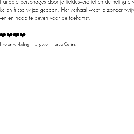
andere personages door je liefdesverdriet en de heling erv
ke en frisse wijze gedaan. Het verhaal weet je zonder twijfe
even en hoop te geven voor de toekomst.
❤️❤️❤️❤️
lijke ontwikkeling
Uitgeverij HarperCollins