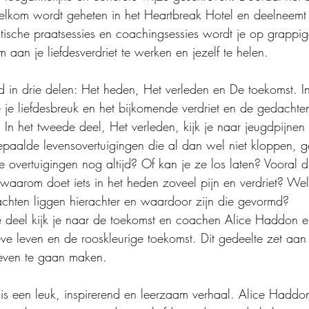
welkom wordt geheten in het Heartbreak Hotel en deelneemt
utische praatsessies en coachingsessies wordt je op grappig
an je liefdesverdriet te werken en jezelf te helen.
 in drie delen: Het heden, Het verleden en De toekomst. In
 je liefdesbreuk en het bijkomende verdriet en de gedacht
 In het tweede deel, Het verleden, kijk je naar jeugdpijne
bepaalde levensovertuigingen die al dan wel niet kloppen, 
overtuigingen nog altijd? Of kan je ze los laten? Vooral dit
 waarom doet iets in het heden zoveel pijn en verdriet? Wel
achten liggen hierachter en waardoor zijn die gevormd?
de deel kijk je naar de toekomst en coachen Alice Haddon en
ve leven en de rooskleurige toekomst. Dit gedeelte zet aan 
leven te gaan maken.
is een leuk, inspirerend en leerzaam verhaal. Alice Haddon