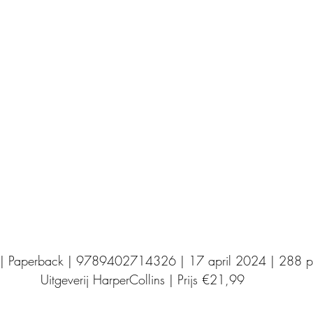
Uitgeverij Elikser
Uitgeverij Hamley Books
Uitgeverij Volt
Bookscout
Fantasy
Ro
ntwikkeling
Kookboeken
Mens en maatsch
 | Paperback | 9789402714326 | 17 april 2024 | 288 p
Uitgeverij HarperCollins | Prijs €21,99