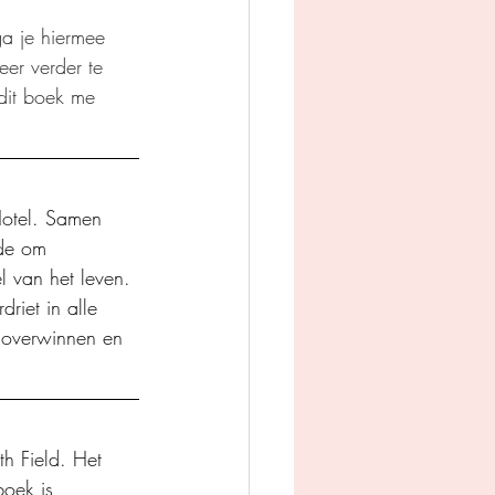
a je hiermee 
er verder te 
dit boek me 
Hotel. Samen 
de om 
l van het leven. 
riet in alle 
n overwinnen en 
h Field. Het 
oek is 