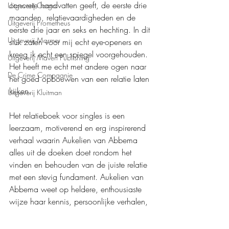
concrete handvatten geeft, de eerste drie 
Uitgeverij Cargo
maanden, relatievaardigheden en de 
Uitgeverij Prometheus
eerste drie jaar en seks en hechting. In dit 
Uitgeverij Marmer
stuk zaten voor mij echt eye-openers en 
kreeg ik echt een spiegel voorgehouden. 
Uitgeverij Maven Publishing
Het heeft me echt met andere ogen naar 
De Crime Compagnie
het goed opbouwen van een relatie laten 
kijken.
Uitgeverij Kluitman
Het relatieboek voor singles is een 
leerzaam, motiverend en erg inspirerend 
verhaal waarin Aukelien van Abbema 
alles uit de doeken doet rondom het 
vinden en behouden van de juiste relatie 
met een stevig fundament. Aukelien van 
Abbema weet op heldere, enthousiaste 
wijze haar kennis, persoonlijke verhalen, 
wetenschappelijk onderzoek en een hoop 
handvatten te bieden dat ook jij succes 