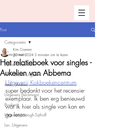
Post
Categorieën
Kim Coenen
Categorieën
30 mei 2024
3 minuten om te lezen
Het relatieboek voor singles -
Boeken recensies
Aukelien van Abbema
A.W. Bruna Uitgevers
Uitgeverij Kokboekencentrum
Ambo|Anthos
super bedankt voor het recensie-
Uitgeverij Pelckmans
exemplaar. Ik ben erg benieuwd 
Boekerij
wat ik hier als single van kan en 
ga leren. 
Uitgeverij Luitingh-Sijthoff
Lev. Uitgevers