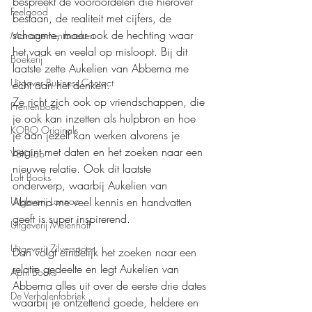
bespreekt de vooroordelen die hierover 
Feelgood
bestaan, de realiteit met cijfers, de 
schaamte, maar ook de hechting waar 
Managementboeken
het vaak en veelal op misloopt. Bij dit 
Boekerij
laatste zette Aukelien van Abbema me 
Uitgever Business Contact
echt aan het denken.
Ze richt zich ook op vriendschappen, die 
Prentenboek
je ook kan inzetten als hulpbron en hoe 
KOBO Originals
je aan jezelf kan werken alvorens je 
begint met daten en het zoeken naar een 
VBK Lab
nieuwe relatie. Ook dit laatste 
Loft Books
onderwerp, waarbij Aukelien van 
Abbema me veel kennis en handvatten 
Uitgeverij Lannoo
geeft is super inspirerend.
Uitgeverij Melenhoff
Uitgeverij Zilverspoor
Dan volgt eindelijk het zoeken naar een 
relatie gedeelte en legt Aukelien van 
April Books
Abbema alles uit over de eerste drie dates 
De Verhalenfabriek
waarbij je ontzettend goede, heldere en 