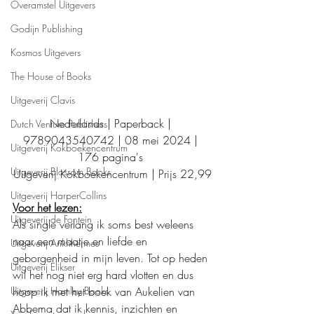
Overamstel Uitgevers
Godijn Publishing
Kosmos Uitgevers
The House of Books
Uitgeverij Clavis
Nederlands | Paperback | 
Dutch Venture Publishers
9789043540742 | 08 mei 2024 | 
Uitgeverij Kokboekencentrum
176 pagina's
Uitgeverij Blossom Books
Uitgeverij Kokboekencentrum | Prijs 22,99
Uitgeverij HarperCollins
Voor het lezen:
Uitgeverij de Fontein
Als single verlang ik soms best weleens 
naar een maatje en liefde en 
Uitgeverij Ankhhermes
geborgenheid in mijn leven. Tot op heden 
Uitgeverij Elikser
wil het nog niet erg hard vlotten en dus 
hoop ik met het boek van Aukelien van 
Uitgeverij Hamley Books
Abbema dat ik kennis, inzichten en 