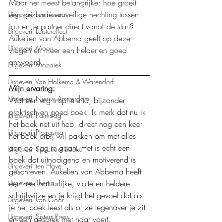
Maar het meest belangrijke: hoe groeit 
een gezonde en veilige hechting tussen 
Uitgeverij Lemniscaat
jou en je partner direct vanaf de start? 
Uitgeverij Luistereffect
Aukelien van Abbema geeft op deze 
Uitgeverij Moon
vragen en meer een helder en goed 
antwoord.
Uitgeverij Mozaïek
Uitgeverij Van Holkema & Warendorf
Mijn ervaring:
Uitgeverij Nieuw Amsterdam
Wat een erg inspirerend, bijzonder, 
praktisch en goed boek. Ik merk dat nu ik 
Uitgeverij Palmslag
het boek net uit heb, direct nog een keer 
Uitgeverij Ploegsma
het boek erbij wil pakken om met alles 
aan de slag te gaan. Het is echt een 
Uitgeverij Spectrum boeken
boek dat uitnodigend en motiverend is 
Uitgeverij ten Have
geschreven. Aukelien van Abbema heeft 
een heel natuurlijke, vlotte en heldere 
Uitgeverij Thema
schrijfwijze en je krijgt het gevoel dat als 
Uitgeverij van Goor
je het boek leest als of ze tegenover je zit 
Uitgeverij Sisters Press
en een gesprek met haar voert.