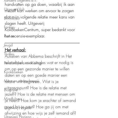
Xanders uitgevers b.v.
handvatten op ga doen, waarbij ik aan 
Uitgeverij Volt
mezelf kan werken om ervoor te zorgen 
dat mijn volgende relatie meer kans van 
Bookscout
slagen heeft. Uitgeverij 
Fantasy
KokBoekenCentrum, super bedankt voor 
het recensie-exemplaar.
Roman
Jeugd
Het verhaal:
Thriller
Aukelien van Abbema beschrijft in Het 
relatieboek voor singles wat er nodig is 
Persoonlijke ontwikkeling
om op een gezonde manier te willen 
Kookboeken
daten en op een goede manier een 
Mens en maatschappij
relatie wilt beginnen. Wat is je 
uitgangspunt? Hoe is de relatie met 
Biografie
jezelf? Hoe is de relatie met mensen om 
Mindfulness
je heen? Hoe kom je erachter of iemand 
goed bij je past? Hoe ga jij om met 
Uitgeverij Hogrefe
afwijzing en hoe wijs je zelf iemand af? 
Uitgeverij Horizon