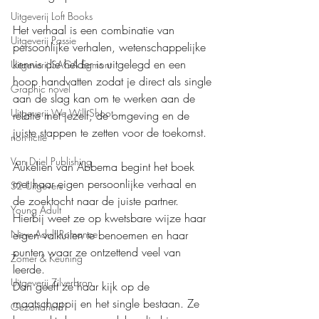
Uitgeverij Loft Books
Het verhaal is een combinatie van 
Uitgeverij Passie
persoonlijke verhalen, wetenschappelijke 
kennis die helder is uitgelegd en een 
Uitgeverij SAGA Egmont
hoop handvatten zodat je direct als single 
Graphic novel
aan de slag kan om te werken aan de 
Uitgeverij We Will Shoot
relatie met jezelf, de omgeving en de 
juiste stappen te zetten voor de toekomst.
non-fictie
Van Driel Publishing
Aukelien van Abbema begint het boek 
met haar eigen persoonlijke verhaal en 
S2 Uitgevers
de zoektocht naar de juiste partner. 
Young Adult
Hierbij weet ze op kwetsbare wijze haar 
eigen valkuilen te benoemen en haar 
New Adult Romance
punten waar ze ontzettend veel van 
Zomer & Keuning
leerde.
Uitgeverij Zilverbron
Dan geeft ze haar kijk op de 
maatschappij en het single bestaan. Ze 
Gezondheid