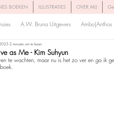
IES BOEKEN
ILLUSTRATIES
OVER MIJ
Ge
nsies
A.W. Bruna Uitgevers
Ambo|Anthos
Boekerij
Uitgeverij Luitingh-Sijthoff
Lev. Uit
 2025
2 minuten om te lezen
Live as Me - Kim Suhyun
ven te wachten, maar nu is het zo ver en ga ik g
Godijn Publishing
Kosmos Uitgevers
The 
 boek.
h Venture Publishers
Uitgeverij Kokboekencent
Uitgeverij HarperCollins
Uitgeverij de Fon