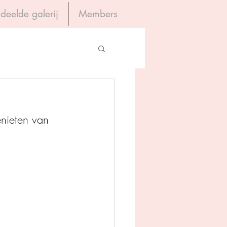
deelde galerij
Members
Inloggen
gevers
enieten van 
House of Books
rum
tein