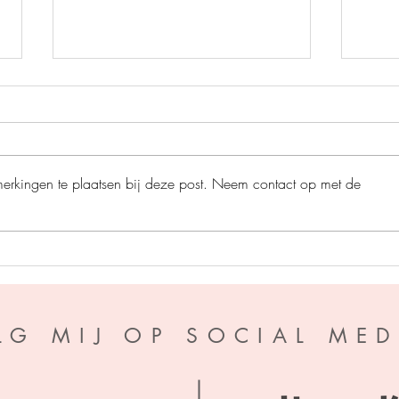
merkingen te plaatsen bij deze post. Neem contact op met de
Perfe
A war of Wyverns - S.F.
Williamson
LG MIJ OP SOCIAL MED