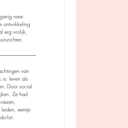
gierig naar 
e ontwikkeling 
 erg vrolijk, 
sinzichten 
achtingen van 
is: leven als 
en. Door social 
ijken. Ze had 
viezen, 
leiden, eentje 
o-list: