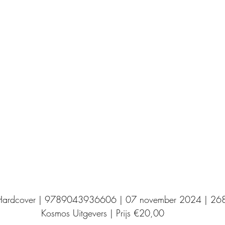
Uitgeverij Elikser
Uitgeverij Hamley Books
Uitgeverij Volt
Bookscout
Fantasy
Ro
ntwikkeling
Kookboeken
Mens en maatsch
 Hardcover | 9789043936606 | 07 november 2024 | 268
Kosmos Uitgevers | Prijs €20,00