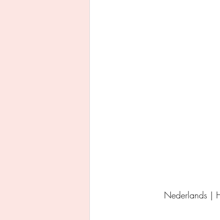
Uitgeverij Ankhhermes
Xanders uitgevers b.v.
Thriller
Persoonlijke o
Nederlands |