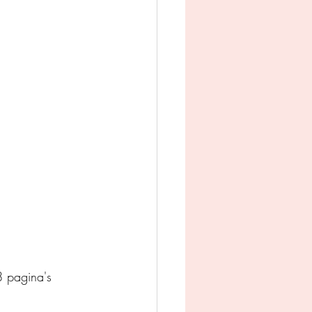
man
Jeugd
appij
 pagina's