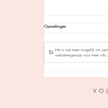
Opmerkingen
Het is niet meer mogelijk om op
website-eigenaar voor meer info.
Pil des doods - Gerard
Legerstee
VO