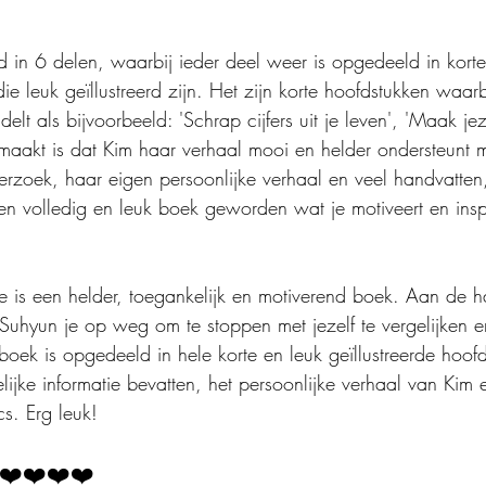
 in 6 delen, waarbij ieder deel weer is opgedeeld in korte
ie leuk geïllustreerd zijn. Het zijn korte hoofdstukken waar
t als bijvoorbeeld: 'Schrap cijfers uit je leven', 'Maak jezel
 maakt is dat Kim haar verhaal mooi en helder ondersteunt m
rzoek, haar eigen persoonlijke verhaal en veel handvatten, t
een volledig en leuk boek geworden wat je motiveert en inspi
me is een helder, toegankelijk en motiverend boek. Aan de 
Suhyun je op weg om te stoppen met jezelf te vergelijken 
boek is opgedeeld in hele korte en leuk geïllustreerde hoofd
ijke informatie bevatten, het persoonlijke verhaal van Kim 
cs. Erg leuk!
❤️❤️❤️❤️