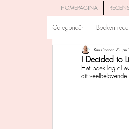
HOMEPAGINA
RECENS
Categorieën
Boeken rece
Uitgeverij Pelckmans
Kim Coenen
22 jan
I Decided to 
Het boek lag al e
Overamstel Uitgevers
dit veelbelovende
Uitgeverij Clavis
Dutc
Uitgeverij Blossom Books