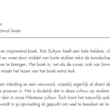
en
invol leven
 en inspirerend boek. Kim Suhyun heeft een hele heldere, vl
tijl en weet door middel van korte stukken tekst de boodscha
ver te brengen. Het boek is, net als de cover, ook van binnen
t maakt het lezen van het boek extra leuk.
en inleiding en een verwoord, waarbij eigenlijk al direct 
 te proeven is. Het is duidelijk dat in deze cultuur op andere
dan in onze Westerse cultuur. Toch komt het natuurlijk oo
wordt in je opvoeding al gepusht om veel te bereiken en te p