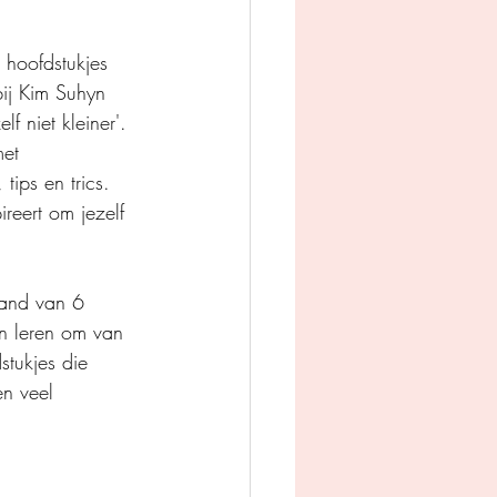
 hoofdstukjes 
bij Kim Suhyn 
f niet kleiner'. 
et 
ips en trics. 
reert om jezelf 
hand van 6 
en leren om van 
stukjes die 
en veel 