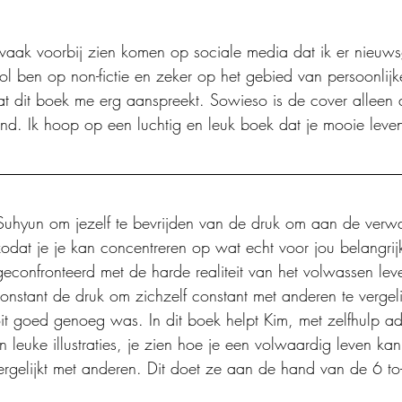
 vaak voorbij zien komen op sociale media dat ik er nieuws
l ben op non-fictie en zeker op het gebied van persoonlijk
t dit boek me erg aanspreekt. Sowieso is de cover alleen al
nd. Ik hoop op een luchtig en leuk boek dat je mooie leven
 Suhyun om jezelf te bevrijden van de druk om aan de verw
odat je je kan concentreren op wat echt voor jou belangrijk 
 geconfronteerd met de harde realiteit van het volwassen lev
nstant de druk om zichzelf constant met anderen te vergel
it goed genoeg was. In dit boek helpt Kim, met zelfhulp ad
leuke illustraties, je zien hoe je een volwaardig leven kan 
vergelijkt met anderen. Dit doet ze aan de hand van de 6 to-d