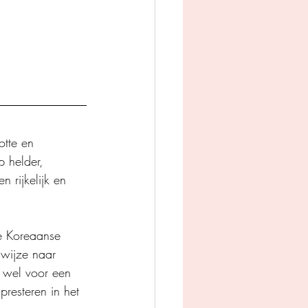
otte en 
p helder, 
 rijkelijk en 
de Koreaanse 
 wijze naar 
k wel voor een 
resteren in het 