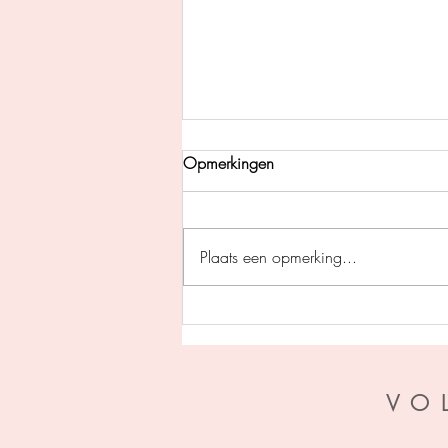
Opmerkingen
Plaats een opmerking...
Pil des doods - Gerard
Legerstee
VO