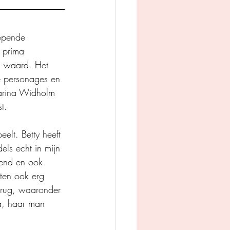
epende 
 prima 
n waard. Het 
de personages en 
atarina Widholm 
t.
elt. Betty heeft 
els echt in mijn 
erend en ook 
ten ook erg 
erug, waaronder 
a, haar man 