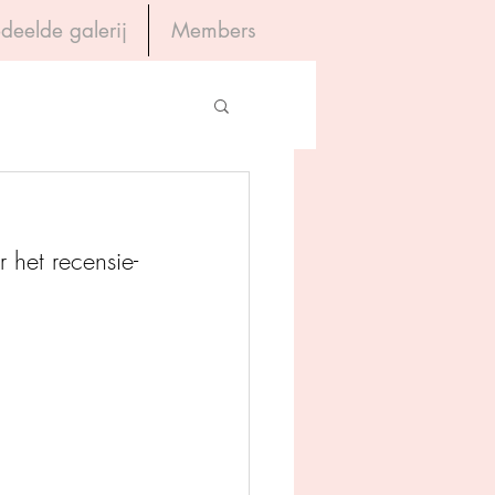
deelde galerij
Members
Inloggen
gevers
 het recensie-
House of Books
rum
tein