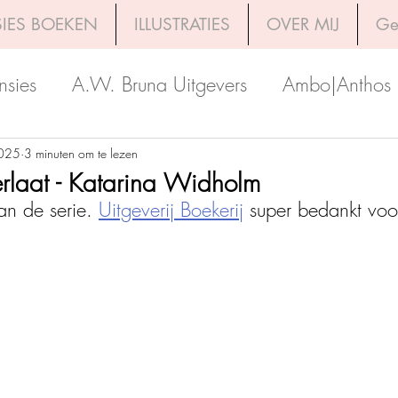
IES BOEKEN
ILLUSTRATIES
OVER MIJ
Ge
nsies
A.W. Bruna Uitgevers
Ambo|Anthos
Boekerij
Uitgeverij Luitingh-Sijthoff
Lev. Uit
2025
3 minuten om te lezen
erlaat - Katarina Widholm
an de serie. 
Uitgeverij Boekerij
 super bedankt voor
Godijn Publishing
Kosmos Uitgevers
The 
h Venture Publishers
Uitgeverij Kokboekencent
Uitgeverij HarperCollins
Uitgeverij de Fon