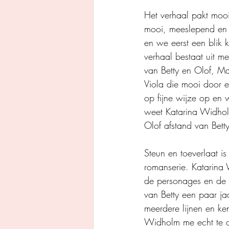
Het verhaal pakt mooi
mooi, meeslepend en e
en we eerst een blik k
verhaal bestaat uit me
van Betty en Olof, Ma
Viola die mooi door e
op fijne wijze op en w
weet Katarina Widhol
Olof afstand van Bett
Steun en toeverlaat i
romanserie. Katarina W
de personages en de g
van Betty een paar ja
meerdere lijnen en ke
Widholm me echt te o