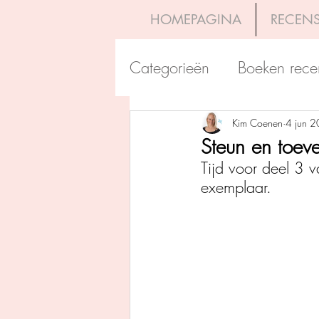
HOMEPAGINA
RECENS
Categorieën
Boeken rece
Uitgeverij Pelckmans
Kim Coenen
4 jun 
Steun en toev
Tijd voor deel 3 v
Overamstel Uitgevers
exemplaar. 
Uitgeverij Clavis
Dutc
Uitgeverij Blossom Books