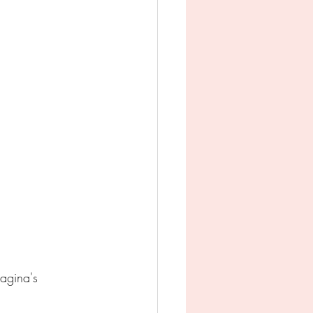
man
Jeugd
appij
agina's