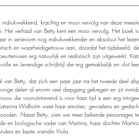
g indrukwekkend, krachtig en mooi vervolg van deze meesl
ie. Het verhaal van Betty kent een mooi vervolg. Het boek is
aar in serievorm nog indrukwekkender en absoluut het leze
listisch en waarheidsgetrouw aan, doordat het tijdsbeeld, 
urtenissen erg natuurlijk en realistisch zijn uitgewerkt. K
volle en levendige schrijfstijl die erg gemakkelijk en vlot lees
 van Betty, dat zich een paar jaar na het tweede deel afspe
vorige delen al enorm veel diepgang gekregen en zit inmidd
rouw die vooruitstrevend is voor haar tijd is een erg intrig
 Katarina Widholm weet haar emoties, gevoelens en gedach
oorden. Naast Betty, zien we meer bekende personages t
efde en biologische vader van Martina, haar dochter Martin
nders en beste vriendin Viola.