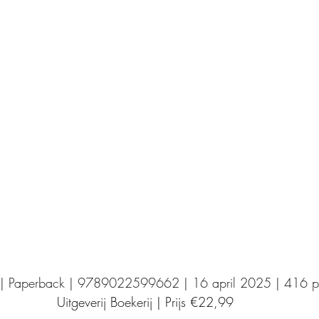
Uitgeverij Elikser
Uitgeverij Hamley Books
Uitgeverij Volt
Bookscout
Fantasy
Ro
ntwikkeling
Kookboeken
Mens en maatsch
 | Paperback | 9789022599662 | 16 april 2025 | 416 p
Uitgeverij Boekerij | Prijs €22,99