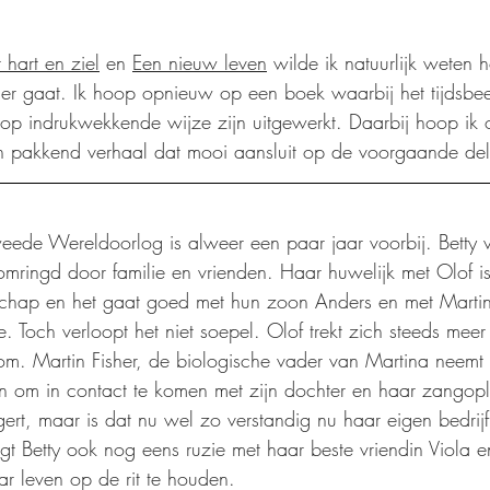
 hart en ziel
 en 
Een nieuw leven
 wilde ik natuurlijk weten 
der gaat. Ik hoop opnieuw op een boek waarbij het tijdsbe
op indrukwekkende wijze zijn uitgewerkt. Daarbij hoop ik 
en pakkend verhaal dat mooi aansluit op de voorgaande del
de Wereldoorlog is alweer een paar jaar voorbij. Betty vi
 omringd door familie en vrienden. Haar huwelijk met Olof 
schap en het gaat goed met hun zoon Anders en met Martin
tie. Toch verloopt het niet soepel. Olof trekt zich steeds meer
m. Martin Fisher, de biologische vader van Martina neemt
ten om in contact te komen met zijn dochter en haar zangopl
gert, maar is dat nu wel zo verstandig nu haar eigen bedrijf
jgt Betty ook nog eens ruzie met haar beste vriendin Viola e
ar leven op de rit te houden.