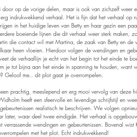
 door op de vorige delen, maar is ook van zichzelf weer e
rg indrukwekkend verhaal. Het is fijn dat het verhaal op rus
rijgen in het huidige leven van Betty en haar gezin een paar
erdere boeiende lijnen die dit verhaal weer sterk maken, zo
rtin die contact wil met Martina, de zaak van Betty en de 
lkaar heen vloeien. Hierdoor volgen de wendingen en gebe
eet de verhaallijn je echt van het begin tot het einde te bo
m je tot bijna aan het einde in spanning te houden, want
y? Geloof me.. dit plot gaat je overrompelen.
s een prachtig, meeslepend en erg mooi vervolg van deze hi
idholm heeft een sfeervolle en levendige schrijfstijl en weet
ebeurtenissen realistisch te beschrijven. We volgen opnie
ar later, waar deel twee eindigde. Het verhaal is opgebou
nt verrassende wendingen en gebeurtenissen. Bovenal wist 
verrompelen met het plot. Echt indrukwekkend!