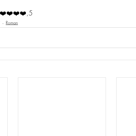
❤️❤️❤️❤️,5
j
Roman