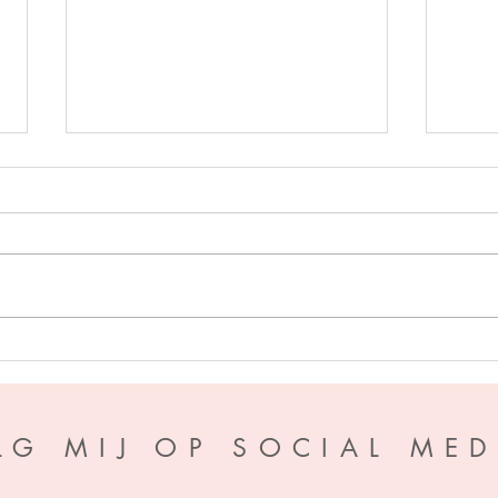
Perfe
A war of Wyverns - S.F.
Williamson
LG MIJ OP SOCIAL MED