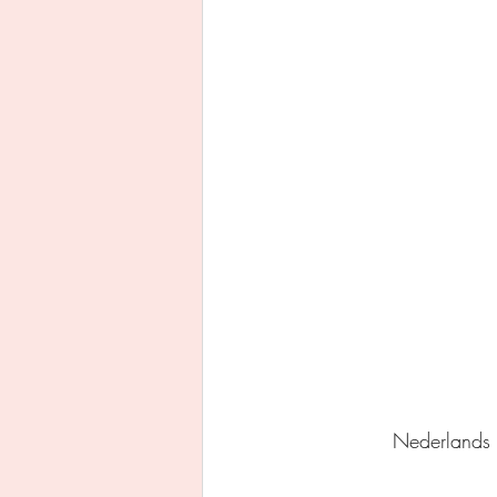
Uitgeverij Ankhhermes
Xanders uitgevers b.v.
Thriller
Persoonlijke o
Nederlands