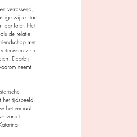
en verrassend, 
tige wijze start 
 jaar later. Het 
als de relatie 
vriendschap met 
urtenissen zich 
eien. Daarbij 
 waarom neemt 
storische 
 het tijdsbeeld, 
uw het verhaal 
wd vanuit 
Katarina 