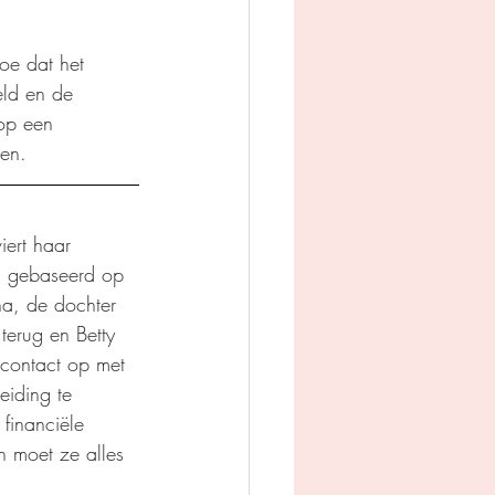
hoe dat het 
eld en de 
op een 
en. 
ert haar 
is gebaseerd op 
a, de dochter 
 terug en Betty 
 contact op met 
eiding te 
 financiële 
n moet ze alles 