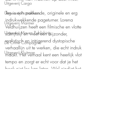
Uitgeverij Cargo
Ten is een pakkende, originele en erg 
Uitgeverij Prometheus
indrukwekkende pageturner. Lorena 
Uitgeverij Marmer
Veldhuijzen heeft een filmische en vlotte 
Uitgeverij Maven Publishing
schrijfstijl en weet een bijzonder, 
realistisch en intrigerend dystopische 
De Crime Compagnie
verhaallijn uit te werken, die echt indruk 
Uitgeverij Kluitman
maakt. Het verhaal kent een heerlijk vlot 
tempo en zorgt er echt voor dat je het 
boek niet los kan laten. Wel eindigt het 
deel met een cliffhanger. Nu maar hopen 
dat Lorena Veldhuijzen snel met deel twee 
komt!
Mijn waardering: 
❤️❤️❤️❤️,5
Boeken recensies
Uitgeverij Clavis
Young Adult