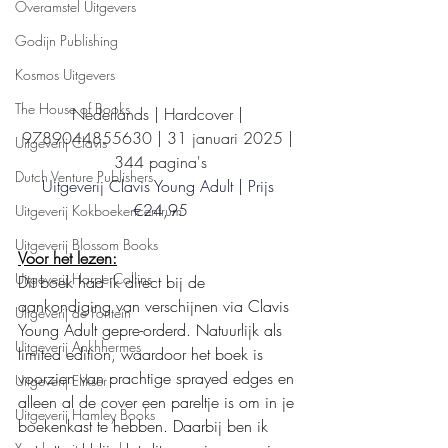
Overamstel Uitgevers
Godijn Publishing
Kosmos Uitgevers
The House of Books
Nederlands | Hardcover | 
9789044855630 | 31 januari 2025 | 
Uitgeverij Clavis
344 pagina's
Dutch Venture Publishers
Uitgeverij Clavis Young Adult | Prijs 
€24,95
Uitgeverij Kokboekencentrum
Uitgeverij Blossom Books
Voor het lezen:
Uitgeverij HarperCollins
Dit boek had ik direct bij de 
aankondiging van verschijnen via Clavis 
Uitgeverij de Fontein
Young Adult gepre-orderd. Natuurlijk als 
Uitgeverij Ankhhermes
limited edition, waardoor het boek is 
voorzien van prachtige sprayed edges en 
Uitgeverij Elikser
alleen al de cover een pareltje is om in je 
Uitgeverij Hamley Books
boekenkast te hebben. Daarbij ben ik 