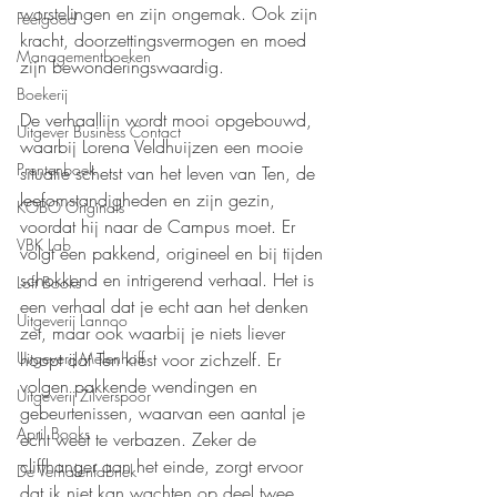
worstelingen en zijn ongemak. Ook zijn 
Feelgood
kracht, doorzettingsvermogen en moed 
Managementboeken
zijn bewonderingswaardig.
Boekerij
De verhaallijn wordt mooi opgebouwd, 
Uitgever Business Contact
waarbij Lorena Veldhuijzen een mooie 
Prentenboek
situatie schetst van het leven van Ten, de 
leefomstandigheden en zijn gezin, 
KOBO Originals
voordat hij naar de Campus moet. Er 
VBK Lab
volgt een pakkend, origineel en bij tijden 
schokkend en intrigerend verhaal. Het is 
Loft Books
een verhaal dat je echt aan het denken 
Uitgeverij Lannoo
zet, maar ook waarbij je niets liever 
hoopt dat Ten kiest voor zichzelf. Er 
Uitgeverij Melenhoff
volgen pakkende wendingen en 
Uitgeverij Zilverspoor
gebeurtenissen, waarvan een aantal je 
April Books
echt weet te verbazen. Zeker de 
cliffhanger aan het einde, zorgt ervoor 
De Verhalenfabriek
dat ik niet kan wachten op deel twee.