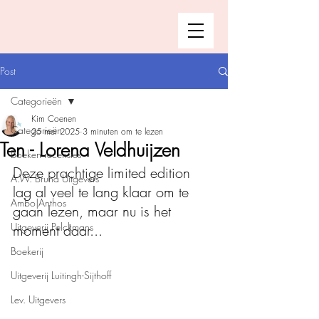
Post
Categorieën
Kim Coenen
Categorieën
25 mei 2025
3 minuten om te lezen
Ten - Lorena Veldhuijzen
Boeken recensies
Deze prachtige limited edition 
A.W. Bruna Uitgevers
lag al veel te lang klaar om te 
Ambo|Anthos
gaan lezen, maar nu is het 
Uitgeverij Pelckmans
moment daar...
Boekerij
Uitgeverij Luitingh-Sijthoff
Lev. Uitgevers