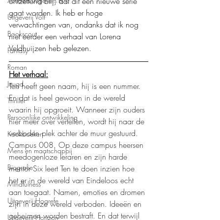
ontzettend blij, dat dit een nieuwe serie 
Xanders uitgevers b.v.
gaat worden. Ik heb er hoge 
Uitgeverij Volt
verwachtingen van, ondanks dat ik nog 
Bookscout
niet eerder een verhaal van Lorena 
Veldhuijzen heb gelezen. 
Fantasy
Roman
Het verhaal:
Jeugd
Ten heeft geen naam, hij is een nummer. 
En dat is heel gewoon in de wereld 
Thriller
waarin hij opgroeit. Wanneer zijn ouders 
Persoonlijke ontwikkeling
hier meer over vertellen, wordt hij naar de 
verboden plek achter de muur gestuurd. 
Kookboeken
Campus 008. Op deze campus heersen 
Mens en maatschappij
meedogenloze leraren en zijn harde 
Biografie
mentor Six leert Ten te doen inzien hoe 
het er in de wereld van Eindeloos echt 
Mindfulness
aan toegaat. Namen, emoties en dromen 
Uitgeverij Hogrefe
zijn in deze wereld verboden. Ideeën en 
geheimen worden bestraft. En dat terwijl 
Uitgeverij Horizon