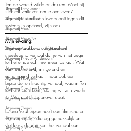
Ten de wereld wilde ontdekken. Moet hij 
Uitgeverij Lemniscaat
zichzelf verliezen om te overleven? 
Slechts één persoon kwam ooit tegen dit 
Uitgeverij Luistereffect
systeem in opstand, zijn ook.
Uitgeverij Moon
Uitgeverij Mozaïek
Mijn ervaring:
Wat een pakkend, origineel en 
Uitgeverij Van Holkema & Warendorf
meeslepend verhaal dat je van het begin 
Uitgeverij Nieuw Amsterdam
tot het einde echt niet meer los laat. Wat 
Uitgeverij Palmslag
een fascinerend, intrigerend en 
aangrijpend verhaal, maar ook een 
Uitgeverij Ploegsma
bijzonder en krachtig verhaal, waarin Ten 
Uitgeverij Spectrum boeken
tot het inzicht komt, dat hij wil zijn wie hij 
is. Wat er ook tegenover staat.
Uitgeverij ten Have
Uitgeverij Thema
Lorena Veldhuijzen heeft een filmische en 
vlotte schrijfstijl, die erg gemakkelijk en 
Uitgeverij van Goor
vlot leest, daarbij kent het verhaal een 
Uitgeverij Sisters Press