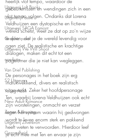
heerlijk vlot tempo, waardoor de 
Uitgeverij Loft Books
gebeurtenissen en wendingen zich in een 
vlot tempo volgen. Ondanks dat Lorena 
Uitgeverij Passie
Veldhuijzen een dystopische en fictieve 
Uitgeverij SAGA Egmont
wereld schetst, weet ze dat op zo'n wijze 
te doen, dat je de wereld levendig voor 
Graphic novel
ogen ziet. De realistische en krachtige 
Uitgeverij We Will Shoot
dialogen, maken dit echt tot een 
non-fictie
pageturner die je niet kan wegleggen.
Van Driel Publishing
De personages in het boek zijn erg 
S2 Uitgevers
indrukwekkend, divers en realistisch 
uitgewerkt. Zeker het hoofdpersonage 
Young Adult
Ten, waarbij Lorena Veldhuijzen ook echt 
New Adult Romance
zijn worstelingen, onmacht en verzet 
tegen het systeem waarin hij gedwongen 
Zomer & Keuning
wordt te leven enorm sterk en pakkend 
Uitgeverij Zilverbron
heeft weten te verwoorden. Hierdoor leef 
Gezondheid
je echt mee met Ten en ervaar je zijn 