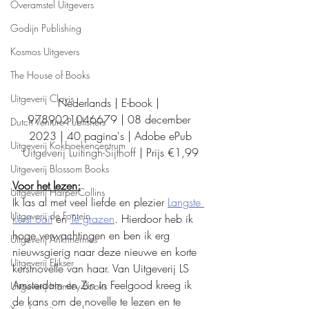
Overamstel Uitgevers
Godijn Publishing
Kosmos Uitgevers
The House of Books
Uitgeverij Clavis
Nederlands | E-book | 
9789021046679 | 08 december 
Dutch Venture Publishers
2023 | 40 pagina's | Adobe ePub
Uitgeverij Kokboekencentrum
Uitgeverij Luitingh-Sijthoff
 | Prijs €1,99
Uitgeverij Blossom Books
Voor het lezen:
Uitgeverij HarperCollins
Ik las al met veel liefde en plezier 
Langste 
Uitgeverij de Fontein
kerst ooit
 en 
Te grazen
. Hierdoor heb ik 
hoge verwachtingen en ben ik erg 
Uitgeverij Ankhhermes
nieuwsgierig naar deze nieuwe en korte 
Uitgeverij Elikser
kerstnovelle van haar. Van Uitgeverij LS 
Amsterdam en Zin in Feelgood kreeg ik 
Uitgeverij Hamley Books
de kans om de novelle te lezen en te 