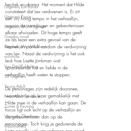
hectiek en drama. Het moment dat Hilde 
Uitgeverij Loft Books
constateert dat Lex verdwenen is. Er zit 
Uitgeverij Passie
een vrij hoog tempo in het verhaallijn, 
waarin de wendingen en gebeurtenissen 
Uitgeverij SAGA Egmont
elkaar afwisselen. Dit hoge tempo geeft 
Graphic novel
ze als lezer een extra gevoel van de 
hectiek en paniek rondom de verdwijning 
Uitgeverij We Will Shoot
van Lex. Naast de verdwijning is het ook 
non-fictie
leuk hoe Lisette Jonkman wat 
Van Driel Publishing
sprankelende lust en liefde in de 
verhaallijn heeft weten te stoppen.
S2 Uitgevers
Young Adult
De personages zijn redelijk doorsnee, 
waardoor je als lezer gemakkelijk met 
New Adult Romance
Hilde mee in de verhaallijn kan gaan. De 
Zomer & Keuning
focus ligt ook echt op de verhaallijn en 
Uitgeverij Zilverbron
de gebeurtenissen dan op de 
personages. Toch krijg je gedurende de 
Gezondheid
korte novelle wel van iedereen een goed 