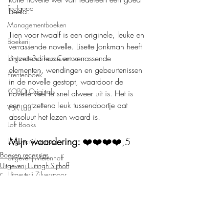
Feelgood
beeld. 
Managementboeken
Tien voor twaalf is een originele, leuke en 
Boekerij
verrassende novelle. Lisette Jonkman heeft 
ontzettend leuke en verrassende 
Uitgever Business Contact
elementen, wendingen en gebeurtenissen 
Prentenboek
in de novelle gestopt, waardoor de 
KOBO Originals
novelle veel te snel alweer uit is. Het is 
een ontzettend leuk tussendoortje dat 
VBK Lab
absoluut het lezen waard is!
Loft Books
Mijn waardering: 
❤️❤️❤️❤️,5
Uitgeverij Lannoo
Boeken recensies
Uitgeverij Melenhoff
Uitgeverij Luitingh-Sijthoff
Uitgeverij Zilverspoor
Feelgood
April Books
De Verhalenfabriek