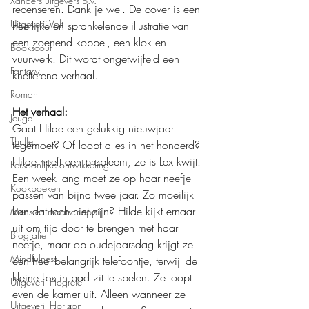
Xanders uitgevers b.v.
recenseren. Dank je wel. De cover is een 
Uitgeverij Volt
heerlijke en sprankelende illustratie van 
een zoenend koppel, een klok en 
Bookscout
vuurwerk. Dit wordt ongetwijfeld een 
Fantasy
knetterend verhaal.
Roman
Het verhaal:
Jeugd
Gaat Hilde een gelukkig nieuwjaar 
Thriller
tegemoet? Of loopt alles in het honderd? 
Hilde heeft een probleem, ze is Lex kwijt. 
Persoonlijke ontwikkeling
Een week lang moet ze op haar neefje 
Kookboeken
passen van bijna twee jaar. Zo moeilijk 
kan dat toch niet zijn? Hilde kijkt ernaar 
Mens en maatschappij
uit om tijd door te brengen met haar 
Biografie
neefje, maar op oudejaarsdag krijgt ze 
Mindfulness
een heel belangrijk telefoontje, terwijl de 
kleine Lex in bad zit te spelen. Ze loopt 
Uitgeverij Hogrefe
even de kamer uit. Alleen wanneer ze 
Uitgeverij Horizon