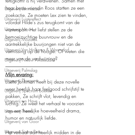
terugkomt is hij verdwenen. Samen met 
haar beste vriendin Roos startten ze een 
Uitgeverij Lemniscaat
zoekactie. Ze moeten Lex zien te vinden, 
Uitgeverij Luistereffect
voordat Hilde's zus terugkomt van de 
Uitgeverij Moon
wintersport. Het liefst stellen ze de 
bemoeizuchtige buurvrouw en de 
Uitgeverij Mozaïek
aantrekkelijke buurjongen niet van de 
Uitgeverij Van Holkema & Warendorf
vermissing op de hoogte. Of weten die 
meer van de verdwijning?
Uitgeverij Nieuw Amsterdam
Uitgeverij Palmslag
Mijn ervaring:
Uitgeverij Ploegsma
Lisette Jonkman heeft bij deze novelle 
weer heerlijk haar feelgood schrijfstijl te 
Uitgeverij Spectrum boeken
pakken, Ze schrijft vlot, levendig en 
Uitgeverij ten Have
luchtig. Ze weet het verhaal te voorzien 
van een heerlijke hoeveelheid drama, 
Uitgeverij Thema
humor en natuurlijk liefde.
Uitgeverij van Goor
Uitgeverij Sisters Press
Het verhaal start heerlijk midden in de 