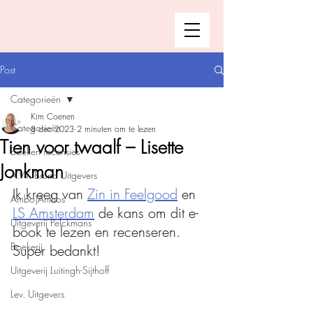
Post
Categorieën
Kim Coenen
Categorieën
8 dec 2023
2 minuten om te lezen
Tien voor twaalf – Lisette
Boeken recensies
Jonkman
A.W. Bruna Uitgevers
Ik kreeg van 
Zin in Feelgood
 en 
Ambo|Anthos
LS Amsterdam
 de kans om dit e-
Uitgeverij Pelckmans
book te lezen en recenseren. 
Boekerij
Super bedankt!
Uitgeverij Luitingh-Sijthoff
Lev. Uitgevers