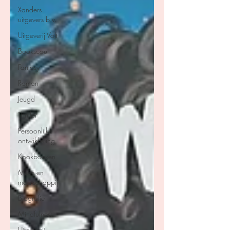
Xanders
uitgevers b.v.
Uitgeverij Volt
Bookscout
Fantasy
Roman
Jeugd
Thriller
Persoonlijke
ontwikkeling
Kookboeken
Mens en
maatschappij
Biografie
Mindfulness
Uitgeverij