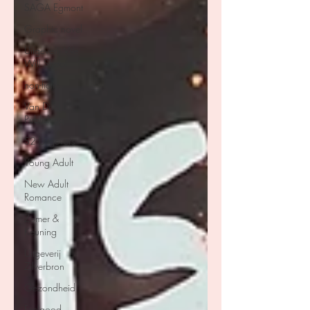
SAGA Egmont
Graphic novel
Uitgeverij We
Will Shoot
non-fictie
Van Driel
Publishing
S2 Uitgevers
Young Adult
New Adult
Romance
Zomer &
Keuning
Uitgeverij
Zilverbron
Gezondheid
Feelgood