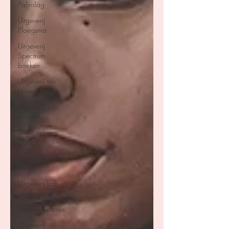
Palmslag
Uitgeverij
Ploegsma
Uitgeverij
Spectrum
boeken
Uitgeverij ten
Have
Uitgeverij
Thema
Uitgeverij van
Goor
Uitgeverij Sisters
Press
Uitgeverij Loft
Books
Uitgeverij Passie
Uitgeverij