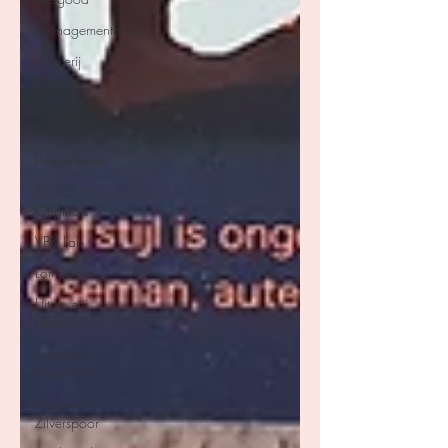
Managementboeken
Boekerij
Uitgever
Business
Contact
Prentenboek
KOBO
Originals
VBK Lab
Loft Books
Uitgeverij
Lannoo
Uitgeverij
Melenhoff
Uitgeverij
Zilverspoor