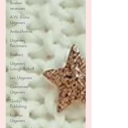
Boeken
recensies
A.W. Bruna
Uitgevers
Ambo|Anthos
Uitgeverij
Pelckmans
Boekerij
Uitgeverij
Luitingh-Sijthoff
Lev. Uitgevers
Overamstel
Uitgevers
Godijn
Publishing
Kosmos
Uitgevers