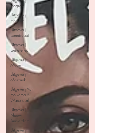
Hogrefe
Uitgeverij
Horizon
Uitgeverij
Lemniscaat
Uitgeverij
Luistereffect
Uitgeverij
Moon
Uitgeverij
Mozaïek
Uitgeverij Van
Holkema &
Warendorf
Uitgeverij
Nieuw
Amsterdam
Uitgeverij