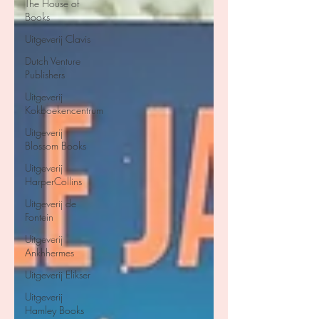
The House of
Books
Uitgeverij Clavis
Dutch Venture
Publishers
Uitgeverij
Kokboekencentrum
Uitgeverij
Blossom Books
Uitgeverij
HarperCollins
Uitgeverij de
Fontein
Uitgeverij
Ankhhermes
Uitgeverij Elikser
Uitgeverij
Hamley Books