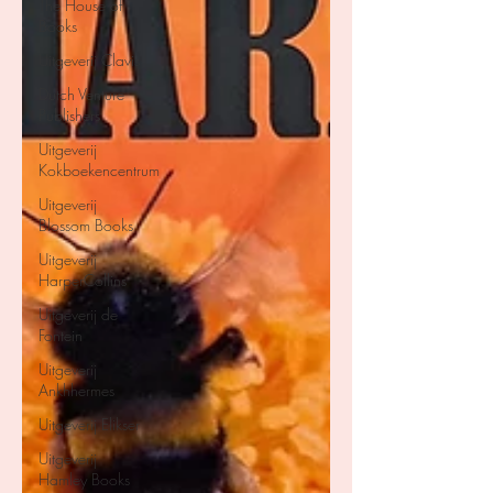
The House of
Books
Uitgeverij Clavis
Dutch Venture
Publishers
Uitgeverij
Kokboekencentrum
Uitgeverij
Blossom Books
Uitgeverij
HarperCollins
Uitgeverij de
Fontein
Uitgeverij
Ankhhermes
Uitgeverij Elikser
Uitgeverij
Hamley Books