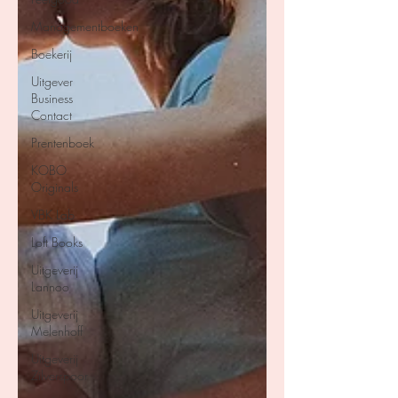
Managementboeken
Boekerij
Uitgever
Business
Contact
Prentenboek
KOBO
Originals
VBK Lab
Loft Books
Uitgeverij
Lannoo
Uitgeverij
Melenhoff
Uitgeverij
Zilverspoor