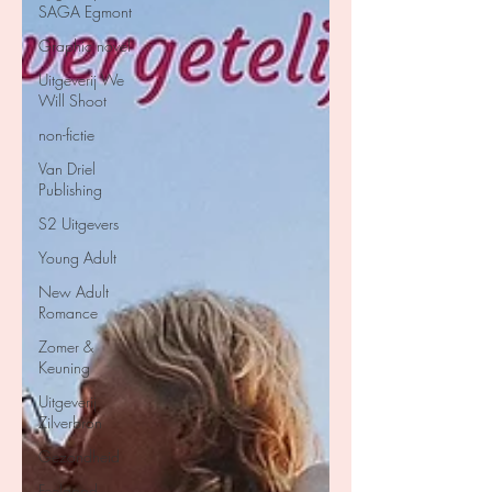
SAGA Egmont
Graphic novel
Uitgeverij We
Will Shoot
non-fictie
Van Driel
Publishing
S2 Uitgevers
Young Adult
New Adult
Romance
Zomer &
Keuning
Uitgeverij
Zilverbron
Gezondheid
Feelgood