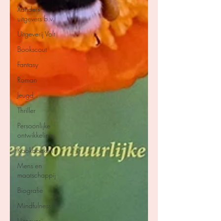
Xanders
uitgevers b.v.
Uitgeverij Volt
Bookscout
Fantasy
Roman
Jeugd
Thriller
Persoonlijke
ontwikkeling
Kookboeken
Mens en
maatschappij
Biografie
Mindfulness
Uitgeverij