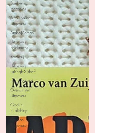
Boeken
recensies
A.W. Bruna
Uitgevers
Ambo|Anthos
Uitgeverij
Pelckmans
Boekerij
Uitgeverij
Luitingh-Sijthoff
Lev. Uitgevers
Overamstel
Uitgevers
Godijn
Publishing
Kosmos
Uitgevers