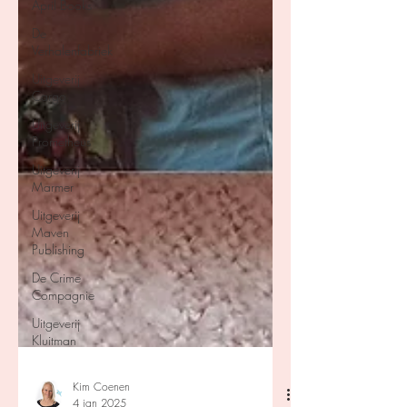
April Books
De
Verhalenfabriek
Uitgeverij
Cargo
Uitgeverij
Prometheus
Uitgeverij
Marmer
Uitgeverij
Maven
Publishing
De Crime
Compagnie
Uitgeverij
Kluitman