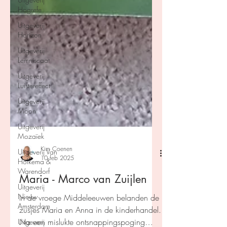
Hogrefe
Uitgeverij
Horizon
Uitgeverij
Lemniscaat
Uitgeverij
Luistereffect
Uitgeverij
Moon
Uitgeverij
Mozaïek
Uitgeverij Van
Holkema &
Warendorf
Kim Coenen
10 feb 2025
Uitgeverij
Nieuw
Maria - Marco van Zuijlen
Amsterdam
In de vroege Middeleeuwen belanden de
Uitgeverij