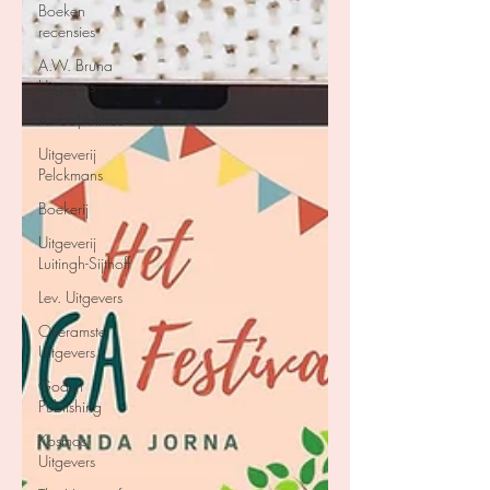
Boeken
recensies
A.W. Bruna
Uitgevers
Ambo|Anthos
Uitgeverij
Pelckmans
Boekerij
Uitgeverij
Luitingh-Sijthoff
Lev. Uitgevers
Overamstel
Uitgevers
Godijn
Publishing
Kosmos
Uitgevers