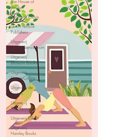
The House of
Books
Uitgeverij Clavis
Dutch Venture
Publishers
Uitgeverij
Kokboekencentrum
Uitgeverij
Blossom Books
Uitgeverij
HarperCollins
Uitgeverij de
Fontein
Uitgeverij
Ankhhermes
Uitgeverij Elikser
Uitgeverij
Hamley Books