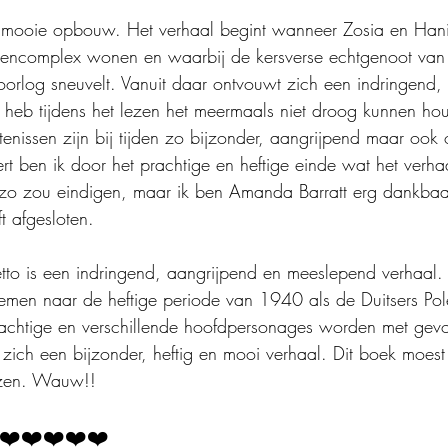
n mooie opbouw. Het verhaal begint wanneer Zosia en Hani
tencomplex wonen en waarbij de kersverse echtgenoot van 
orlog sneuvelt. Vanuit daar ontvouwt zich een indringend
k heb tijdens het lezen het meermaals niet droog kunnen ho
nissen zijn bij tijden zo bijzonder, aangrijpend maar ook 
rt ben ik door het prachtige en heftige einde wat het verhaa
t zo zou eindigen, maar ik ben Amanda Barratt erg dankbaa
t afgesloten.
tto is een indringend, aangrijpend en meeslepend verhaal.
emen naar de heftige periode van 1940 als de Duitsers Pol
rachtige en verschillende hoofdpersonages worden met gev
 zich een bijzonder, heftig en mooi verhaal. Dit boek moest
lezen. Wauw!!
❤️❤️❤️❤️❤️