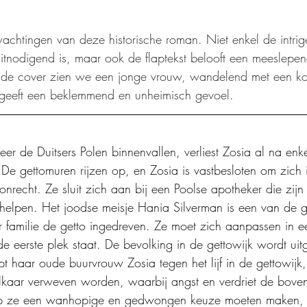
achtingen van deze historische roman. Niet enkel de intri
itnodigend is, maar ook de flaptekst belooft een meeslepen
de cover zien we een jonge vrouw, wandelend met een kof
geeft een beklemmend en unheimisch gevoel.
 de Duitsers Polen binnenvallen, verliest Zosia al na enk
De gettomuren rijzen op, en Zosia is vastbesloten om zich i
onrecht. Ze sluit zich aan bij een Poolse apotheker die zijn 
 helpen. Het joodse meisje Hania Silverman is een van de
 familie de getto ingedreven. Ze moet zich aanpassen in e
e eerste plek staat. De bevolking in de gettowijk wordt ui
pt haar oude buurvrouw Zosia tegen het lijf in de gettowij
lkaar verweven worden, waarbij angst en verdriet de bove
p ze een wanhopige en gedwongen keuze moeten maken, 