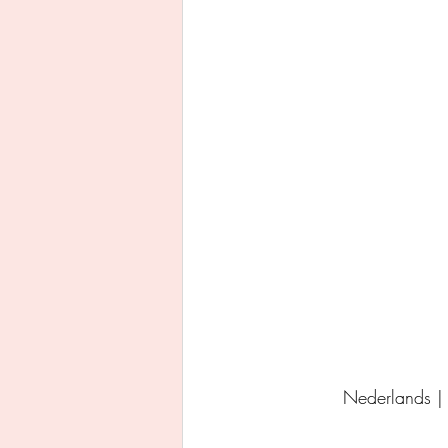
Uitgeverij Ankhhermes
Xanders uitgevers b.v.
Thriller
Persoonlijke o
Nederlands |