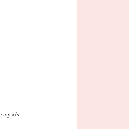
man
Jeugd
appij
pagina's