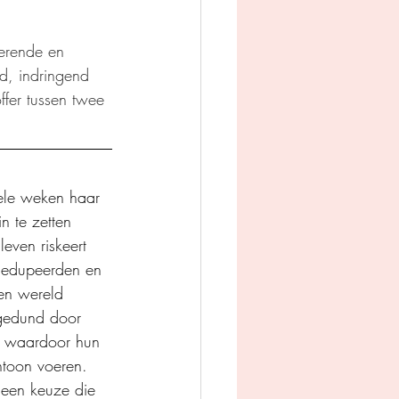
gerende en 
d, indringend 
fer tussen twee 
ele weken haar 
n te zetten 
leven riskeert 
 gedupeerden en 
en wereld 
tgedund door 
k, waardoor hun 
ntoon voeren. 
een keuze die 