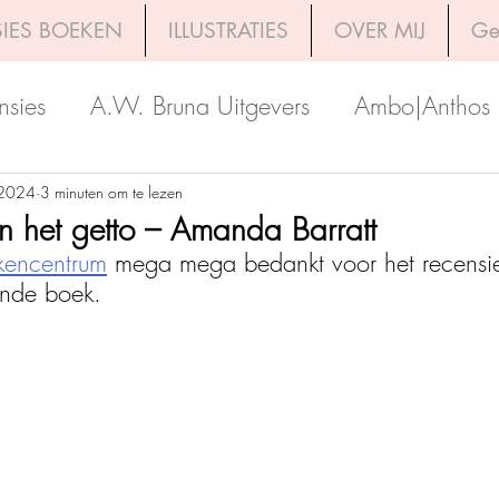
IES BOEKEN
ILLUSTRATIES
OVER MIJ
Ge
nsies
A.W. Bruna Uitgevers
Ambo|Anthos
Boekerij
Uitgeverij Luitingh-Sijthoff
Lev. Uit
 2024
3 minuten om te lezen
n het getto – Amanda Barratt
kencentrum
 mega mega bedankt voor het recensi
Godijn Publishing
Kosmos Uitgevers
The 
ende boek.
h Venture Publishers
Uitgeverij Kokboekencent
Uitgeverij HarperCollins
Uitgeverij de Fon