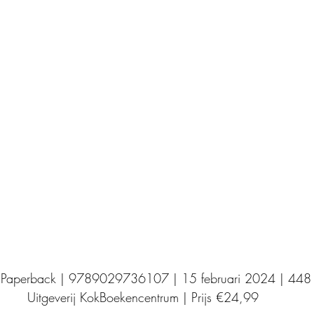
Uitgeverij Elikser
Uitgeverij Hamley Books
Uitgeverij Volt
Bookscout
Fantasy
Ro
ntwikkeling
Kookboeken
Mens en maatsch
 Paperback | 9789029736107 | 15 februari 2024 | 448 
Uitgeverij KokBoekencentrum | Prijs €24,99