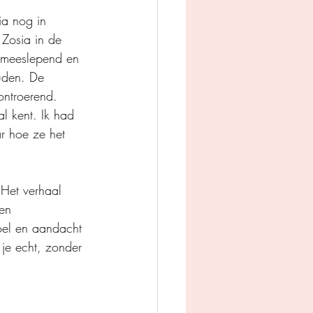
a nog in 
Zosia in de 
, meeslepend en 
uden. De 
ontroerend. 
l kent. Ik had 
r hoe ze het 
 Het verhaal 
en 
oel en aandacht 
 je echt, zonder 