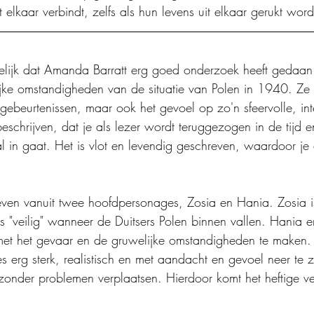
 elkaar verbindt, zelfs als hun levens uit elkaar gerukt wor
uidelijk dat Amanda Barratt erg goed onderzoek heeft gedaan 
ijke omstandigheden van de situatie van Polen in 1940. Ze
 gebeurtenissen, maar ook het gevoel op zo'n sfeervolle, in
eschrijven, dat je als lezer wordt teruggezogen in de tijd 
 in gaat. Het is vlot en levendig geschreven, waardoor je e
even vanuit twee hoofdpersonages, Zosia en Hania. Zosia i
s "veilig" wanneer de Duitsers Polen binnen vallen. Hania e
 met het gevaar en de gruwelijke omstandigheden te maken
 erg sterk, realistisch en met aandacht en gevoel neer te z
zonder problemen verplaatsen. Hierdoor komt het heftige v