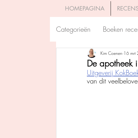
HOMEPAGINA
RECENS
Categorieën
Boeken rece
Uitgeverij Pelckmans
Kim Coenen
16 mrt
De apotheek i
Uitgeverij KokBoe
Overamstel Uitgevers
van dit veelbelov
Uitgeverij Clavis
Dutc
Uitgeverij Blossom Books