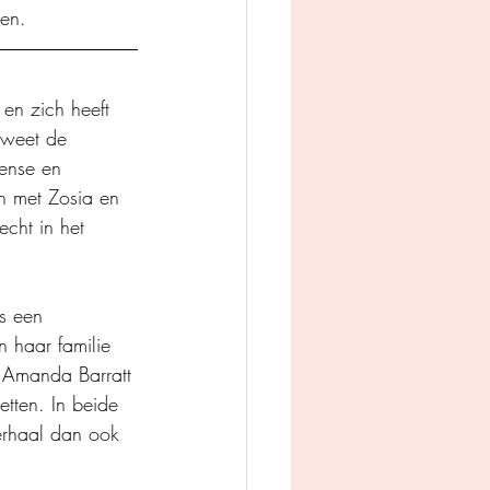
den.
en zich heeft 
 weet de 
tense en 
en met Zosia en 
cht in het 
s een 
n haar familie 
. Amanda Barratt 
etten. In beide 
erhaal dan ook 