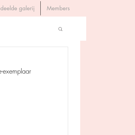
deelde galerij
Members
Inloggen
gevers
e-exemplaar 
House of Books
rum
tein