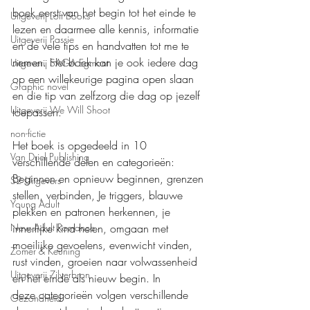
boek eerst van het begin tot het einde te 
Uitgeverij Loft Books
lezen en daarmee alle kennis, informatie 
Uitgeverij Passie
en de vele tips en handvatten tot me te 
nemen. Het boek kan je ook iedere dag 
Uitgeverij SAGA Egmont
op een willekeurige pagina open slaan 
Graphic novel
en die tip van zelfzorg die dag op jezelf 
Uitgeverij We Will Shoot
toepassen.
non-fictie
Het boek is opgedeeld in 10 
Van Driel Publishing
verschillende delen en categorieën: 
Beginnen en opnieuw beginnen, grenzen 
S2 Uitgevers
stellen, verbinden, Je triggers, blauwe 
Young Adult
plekken en patronen herkennen, je 
innerlijke kind helen, omgaan met 
New Adult Romance
moeilijke gevoelens, evenwicht vinden, 
Zomer & Keuning
rust vinden, groeien naar volwassenheid 
Uitgeverij Zilverbron
en het einde als nieuw begin. In 
deze categorieën volgen verschillende 
Gezondheid