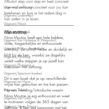
Mouton stap voor stap en heel concreet 
aan wat zelfzorg concreet voor jou kan 
Uitgeverij Lemniscaat
betekenen en hoe je het iedere dag in 
Uitgeverij Luistereffect
kan zetten in je leven.
Uitgeverij Moon
Mijn ervaring:
Uitgeverij Mozaïek
Nina Mouton heeft een hele heldere, 
Uitgeverij Van Holkema & Warendorf
vlotte, toegankelijke en enthousiaste 
Uitgeverij Nieuw Amsterdam
schrijfstijl. Ze schrijft helder en duidelijk en 
blijft bij de kern, waarbij ze dagelijks 
Uitgeverij Palmslag
vertelt welke stappen je op jezelf kan 
Uitgeverij Ploegsma
toepassen met zelfzorg.
Uitgeverij Spectrum boeken
Dit is een boek dat je op verschillende 
Uitgeverij ten Have
wijze kan gebruiken en toe kan passen. 
Na een inleiding/introductie waarin 
Uitgeverij Thema
Nina Mouton je erg enthousiast en weet 
Uitgeverij van Goor
te motiveren volgen de 365 dagen van 
Uitgeverij Sisters Press
zelfzorg. Ik ben zelf begonnen met het 