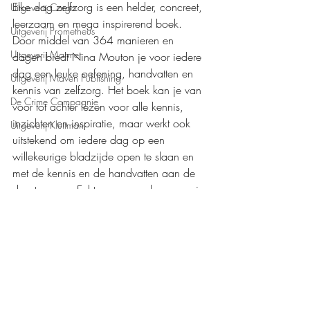
Elke dag zelfzorg is een helder, concreet, 
Uitgeverij Cargo
leerzaam en mega inspirerend boek. 
Uitgeverij Prometheus
Door middel van 364 manieren en 
Uitgeverij Marmer
dagen biedt Nina Mouton je voor iedere 
dag een leuke oefening, handvatten en 
Uitgeverij Maven Publishing
kennis van zelfzorg. Het boek kan je van 
De Crime Compagnie
voor tot achter lezen voor alle kennis, 
inzichten en inspiratie, maar werkt ook 
Uitgeverij Kluitman
uitstekend om iedere dag op een 
willekeurige bladzijde open te slaan en 
met de kennis en de handvatten aan de 
slag te gaan. Echt een aanrader voor wie 
zijn of haar zelfzorg wil verbeteren. 
Mijn waardering: 
❤️❤️❤️❤️❤️+
Boeken recensies
Mindfulness
Persoonlijke ontwikkeling