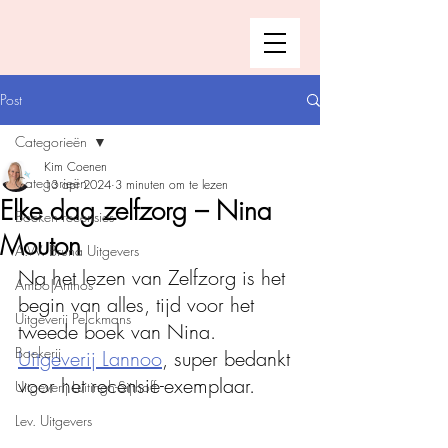
Post
Categorieën
Kim Coenen
Categorieën
13 apr 2024
3 minuten om te lezen
Elke dag zelfzorg – Nina
Boeken recensies
Mouton
A.W. Bruna Uitgevers
Na het lezen van Zelfzorg is het 
Ambo|Anthos
begin van alles, tijd voor het 
Uitgeverij Pelckmans
tweede boek van Nina. 
Boekerij
Uitgeverij Lannoo
, super bedankt 
voor het recensie-exemplaar. 
Uitgeverij Luitingh-Sijthoff
Lev. Uitgevers