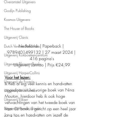
Overamstel Uitgevers
Godijn Publishing
Kosmos Uitgevers
The House of Books
Uitgeverij Clavis
Nederlands | Paperback | 
Dutch Venture Publishers
9789401499132 | 27 maart 2024 | 
Uitgeverij Kokboekencentrum
416 pagina's
Uitgeverij Blossom Books
Uitgeverij Lannoo | Prijs €24,99
Uitgeverij HarperCollins
Voor het lezen:
Uitgeverij de Fontein
Ik heb al erg veel kennis en handvatten 
opgedaan uit het vorige boek van Nina 
Uitgeverij Ankhhermes
Mouton, hierdoor heb ik ook hoge 
Uitgeverij Elikser
verwachtingen van het tweede boek van 
haar. Dit boek is gericht op een heel jaar 
Uitgeverij Hamley Books
lang tips en handvatten om jezelf de 