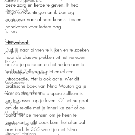
Xanders uitgevers b.v.
beste zorg en liefde te geven. Ik heb 
Uitgeverij Volt
hoge verwachtingen en ik ben erg 
benieuwd naar al haar kennis, tips en 
Bookscout
handvatten voor iedere dag. 
Fantasy
Roman
Het verhaal:
Durf jij naar binnen te kijken en te zoeken 
Jeugd
naar de blauwe plekken uit het verleden 
Thriller
om zo je patronen en het heden aan te 
pakken? Zelfzorg is niet enkel een 
Persoonlijke ontwikkeling
introspectie. Het is ook actie. Met dit 
Kookboeken
praktische boek van Nina Mouton ga je 
Mens en maatschappij
aan de slag om die diepere zelfkennis 
toe te passen op je leven. Of het nu gaat 
Biografie
om de relatie met je innerlijke zelf of de 
Mindfulness
band met de mensen om je heen te 
versterken. In dit boek komt het allemaal 
Uitgeverij Hogrefe
aan bod. In 365 werkt je met Nina 
Uitgeverij Horizon