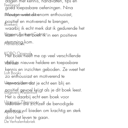
dagen met kennis, handvatten, tips en 
Feelgood
goed toepasbare oefeningen. Nina 
Mouton weet dit enorm enthousiast, 
Managementboeken
positief en motiverend te brengen, 
Boekerij
waarbij ik echt merk dat ik gedurende het 
Uitgever Business Contact
lezen van het boek ik in een positieve 
stemming kom.
Prentenboek
KOBO Originals
Het boek heeft me op veel verschillende 
vlakken nieuwe heldere en toepasbare 
VBK Lab
kennis en inzichten geboden. Ze weet het 
Loft Books
zo enthousiast en motiverend te 
verwoorden dat je echt een blij en 
Uitgeverij Lannoo
positief gevoel krijgt als je dit boek leest. 
Uitgeverij Melenhoff
Het is daarbij echt een boek voor 
Uitgeverij Zilverspoor
iedereen die zichzelf de benodigde 
zelfzorg wil bieden om krachtig en sterk 
April Books
door het leven te gaan.
De Verhalenfabriek