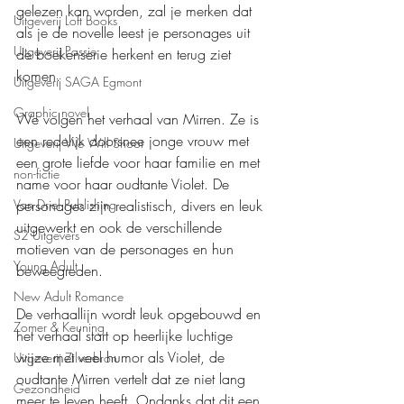
gelezen kan worden, zal je merken dat 
Uitgeverij Loft Books
als je de novelle leest je personages uit 
Uitgeverij Passie
de boekenserie herkent en terug ziet 
komen.
Uitgeverij SAGA Egmont
Graphic novel
We volgen het verhaal van Mirren. Ze is 
een redelijk doorsnee jonge vrouw met 
Uitgeverij We Will Shoot
een grote liefde voor haar familie en met 
non-fictie
name voor haar oudtante Violet. De 
Van Driel Publishing
personages zijn realistisch, divers en leuk 
uitgewerkt en ook de verschillende 
S2 Uitgevers
motieven van de personages en hun 
Young Adult
beweegreden.
New Adult Romance
De verhaallijn wordt leuk opgebouwd en 
Zomer & Keuning
het verhaal start op heerlijke luchtige 
wijze met veel humor als Violet, de 
Uitgeverij Zilverbron
oudtante Mirren vertelt dat ze niet lang 
Gezondheid
meer te leven heeft. Ondanks dat dit een 