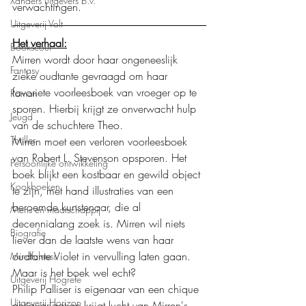
Xanders uitgevers b.v.
verwachtingen. 
Uitgeverij Volt
Het verhaal:
Bookscout
Mirren wordt door haar ongeneeslijk 
Fantasy
zieke oudtante gevraagd om haar 
favoriete voorleesboek van vroeger op te 
Roman
sporen. Hierbij krijgt ze onverwacht hulp 
Jeugd
van de schuchtere Theo.
Thriller
Mirren moet een verloren voorleesboek 
van Robert L. Stevenson opsporen. Het 
Persoonlijke ontwikkeling
boek blijkt een kostbaar en gewild object 
Kookboeken
te zijn, met hand illustraties van een 
beroemde kunstenaar, die al 
Mens en maatschappij
decennialang zoek is. Mirren wil niets 
Biografie
liever dan de laatste wens van haar 
oudtante Violet in vervulling laten gaan. 
Mindfulness
Maar is het boek wel echt?
Uitgeverij Hogrefe
Philip Palliser is eigenaar van een chique 
Uitgeverij Horizon
antiquariaat en krijgt lucht van Mirren's 