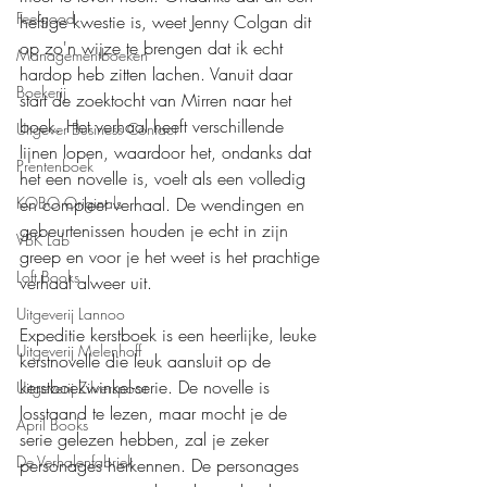
Feelgood
heftige kwestie is, weet Jenny Colgan dit 
op zo'n wijze te brengen dat ik echt 
Managementboeken
hardop heb zitten lachen. Vanuit daar 
Boekerij
start de zoektocht van Mirren naar het 
boek. Het verhaal heeft verschillende 
Uitgever Business Contact
lijnen lopen, waardoor het, ondanks dat 
Prentenboek
het een novelle is, voelt als een volledig 
KOBO Originals
en compleet verhaal. De wendingen en 
gebeurtenissen houden je echt in zijn 
VBK Lab
greep en voor je het weet is het prachtige 
Loft Books
verhaal alweer uit.
Uitgeverij Lannoo
Expeditie kerstboek is een heerlijke, leuke 
Uitgeverij Melenhoff
kerstnovelle die leuk aansluit op de 
kerstboekwinkel-serie. De novelle is 
Uitgeverij Zilverspoor
losstaand te lezen, maar mocht je de 
April Books
serie gelezen hebben, zal je zeker 
De Verhalenfabriek
personages herkennen. De personages 