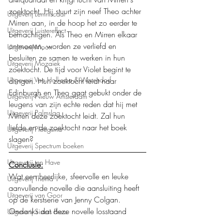
zoektocht. Hij stuurt zijn neef Theo achter 
Uitgeverij Lemniscaat
Mirren aan, in de hoop het zo eerder te 
Uitgeverij Luistereffect
bemachtigen. Als Theo en Mirren elkaar 
ontmoeten, worden ze verliefd en 
Uitgeverij Moon
besluiten ze samen te werken in hun 
Uitgeverij Mozaïek
zoektocht. De tijd voor Violet begint te 
Uitgeverij Van Holkema & Warendorf
dringen. Hun zoektocht leidt naar 
Edinburgh en Theo gaat gebukt onder de 
Uitgeverij Nieuw Amsterdam
leugens van zijn echte reden dat hij met 
Uitgeverij Palmslag
Mirren deze zoektocht leidt. Zal hun 
liefde en de zoektocht naar het boek 
Uitgeverij Ploegsma
slagen?
Uitgeverij Spectrum boeken
Uitgeverij ten Have
Conclusie:
Wat een heerlijke, sfeervolle en leuke 
Uitgeverij Thema
aanvullende novelle die aansluiting heeft 
Uitgeverij van Goor
op de kerstserie van Jenny Colgan. 
Ondanks dat deze novelle losstaand 
Uitgeverij Sisters Press