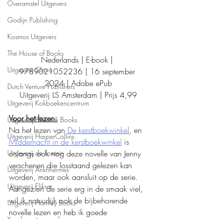
Overamstel Uitgevers
Godijn Publishing
Kosmos Uitgevers
The House of Books
Nederlands | E-book | 
Uitgeverij Clavis
9789021052236 | 16 september 
2024 | Adobe ePub
Dutch Venture Publishers
Uitgeverij LS Amsterdam | Prijs 4,99
Uitgeverij Kokboekencentrum
Voor het lezen:
Uitgeverij Blossom Books
Na het lezen van 
De kerstboekwinkel
, en 
Uitgeverij HarperCollins
Middernacht in de kerstboekwinkel
 is 
Uitgeverij de Fontein
onlangs ook nog deze novelle van Jenny 
verschenen die losstaand gelezen kan 
Uitgeverij Ankhhermes
worden, maar ook aansluit op de serie. 
Uitgeverij Elikser
Aangezien de serie erg in de smaak viel, 
wil ik natuurlijk ook de bijbehorende 
Uitgeverij Hamley Books
novelle lezen en heb ik goede 