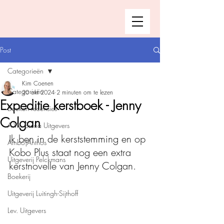
Post
Categorieën
Kim Coenen
Categorieën
20 okt 2024
2 minuten om te lezen
Expeditie kerstboek - Jenny
Boeken recensies
Colgan
A.W. Bruna Uitgevers
Ik ben in de kerststemming en op 
Ambo|Anthos
Kobo Plus staat nog een extra 
Uitgeverij Pelckmans
kerstnovelle van Jenny Colgan.
Boekerij
Uitgeverij Luitingh-Sijthoff
Lev. Uitgevers