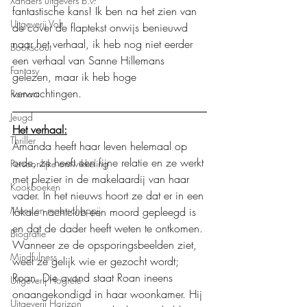
Xanders uitgevers b.v.
fantastische kans! Ik ben na het zien van 
Uitgeverij Volt
de cover de flaptekst onwijs benieuwd 
naar het verhaal, ik heb nog niet eerder 
Bookscout
een verhaal van Sanne Hillemans 
Fantasy
gelezen, maar ik heb hoge 
verwachtingen. 
Roman
Jeugd
Het verhaal:
Thriller
Amanda heeft haar leven helemaal op 
orde, ze heeft een fijne relatie en ze werkt 
Persoonlijke ontwikkeling
met plezier in de makelaardij van haar 
Kookboeken
vader. In het nieuws hoort ze dat er in een 
Mens en maatschappij
lokale nachtclub een moord gepleegd is 
en dat de dader heeft weten te ontkomen. 
Biografie
Wanneer ze de opsporingsbeelden ziet, 
Mindfulness
weet ze gelijk wie er gezocht wordt; 
Roan. Die avond staat Roan ineens 
Uitgeverij Hogrefe
onaangekondigd in haar woonkamer. Hij 
Uitgeverij Horizon