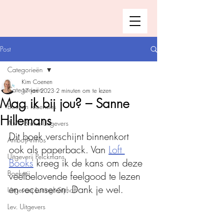
Post
Categorieën
Kim Coenen
Categorieën
17 jan 2023
2 minuten om te lezen
Mag ik bij jou? – Sanne
Boeken recensies
Hillemans
A.W. Bruna Uitgevers
Dit boek verschijnt binnenkort 
Ambo|Anthos
ook als paperback. Van 
Loft 
Uitgeverij Pelckmans
Books
 kreeg ik de kans om deze 
Boekerij
veelbelovende feelgood te lezen 
en recenseren. Dank je wel.
Uitgeverij Luitingh-Sijthoff
Lev. Uitgevers