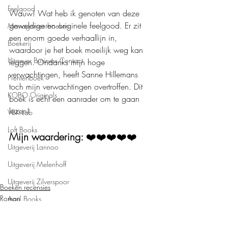
Feelgood
Wauw! Wat heb ik genoten van deze 
geweldige en originele feelgood. Er zit 
Managementboeken
een enorm goede verhaallijn in, 
Boekerij
waardoor je het boek moeilijk weg kan 
Uitgever Business Contact
leggen. Ondanks mijn hoge 
verwachtingen, heeft Sanne Hillemans 
Prentenboek
toch mijn verwachtingen overtroffen. Dit 
KOBO Originals
boek is echt een aanrader om te gaan 
lezen!
VBK Lab
Loft Books
Mijn waardering: 
❤️❤️❤️❤️❤️
Uitgeverij Lannoo
Uitgeverij Melenhoff
Uitgeverij Zilverspoor
Boeken recensies
Roman
April Books
Feelgood
De Verhalenfabriek