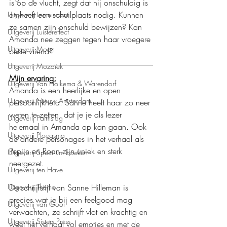
is op de vlucht, zegt dat hij onschuldig is 
en heeft een schuilplaats nodig. Kunnen 
Uitgeverij Lemniscaat
ze samen zijn onschuld bewijzen? Kan 
Uitgeverij Luistereffect
Amanda nee zeggen tegen haar vroegere 
Uitgeverij Moon
beste vriend?
Uitgeverij Mozaïek
Mijn ervaring:
Uitgeverij Van Holkema & Warendorf
Amanda is een heerlijke en open 
Uitgeverij Nieuw Amsterdam
persoonlijkheid. Sanne heeft haar zo neer 
weten te zetten, dat je je als lezer 
Uitgeverij Palmslag
helemaal in Amanda op kan gaan. Ook 
Uitgeverij Ploegsma
de andere personages in het verhaal als 
Pepijn en Roan zijn uniek en sterk 
Uitgeverij Spectrum boeken
neergezet. 
Uitgeverij ten Have
Uitgeverij Thema
De schrijfstijl van Sanne Hilleman is 
precies wat je bij een feelgood mag 
Uitgeverij van Goor
verwachten, ze schrijft vlot en krachtig en 
Uitgeverij Sisters Press
weet het verhaal vol emoties en met de 