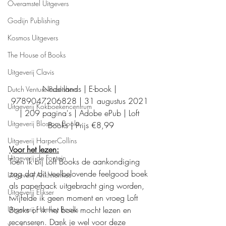
Overamstel Uitgevers
Godijn Publishing
Kosmos Uitgevers
The House of Books
Uitgeverij Clavis
Nederlands | E-book | 
Dutch Venture Publishers
9789047206828 | 31 augustus 2021 
Uitgeverij Kokboekencentrum
| 209 pagina's | Adobe ePub | Loft 
Uitgeverij Blossom Books
Books | Prijs €8,99
Uitgeverij HarperCollins
Voor het lezen:
Uitgeverij de Fontein
Toen ik bij Loft Books de aankondiging 
zag dat dit veelbelovende feelgood boek 
Uitgeverij Ankhhermes
als paperback uitgebracht ging worden, 
Uitgeverij Elikser
twijfelde ik geen moment en vroeg Loft 
Uitgeverij Hamley Books
Books of ik het boek mocht lezen en 
recenseren. Dank je wel voor deze 