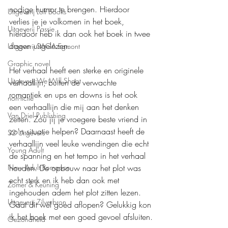
nodige humor te brengen. Hierdoor 
Uitgeverij Loft Books
verlies je je volkomen in het boek, 
Uitgeverij Passie
hierdoor heb ik dan ook het boek in twee 
dagen uitgelezen.
Uitgeverij SAGA Egmont
Graphic novel
Het verhaal heeft een sterke en originele 
Uitgeverij We Will Shoot
verhaallijn, buiten de verwachte 
romantiek en ups en downs is het ook 
non-fictie
een verhaallijn die mij aan het denken 
Van Driel Publishing
zetten. Zou jij je vroegere beste vriend in 
zo'n situatie helpen? Daarnaast heeft de 
S2 Uitgevers
verhaallijn veel leuke wendingen die echt 
Young Adult
de spanning en het tempo in het verhaal 
New Adult Romance
houden. De opbouw naar het plot was 
echt sterk en ik heb dan ook met 
Zomer & Keuning
ingehouden adem het plot zitten lezen. 
Uitgeverij Zilverbron
Gaat dit wel goed aflopen? Gelukkig kon 
ik het boek met een goed gevoel afsluiten.
Gezondheid