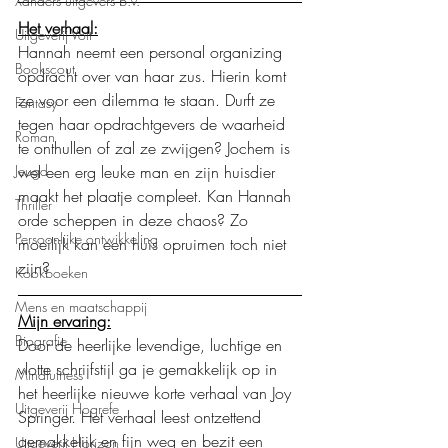
Xanders uitgevers b.v.
Het verhaal:
Uitgeverij Volt
Hannah neemt een personal organizing 
Bookscout
opdracht over van haar zus. Hierin komt 
ze voor een dilemma te staan. Durft ze 
Fantasy
tegen haar opdrachtgevers de waarheid 
Roman
te onthullen of zal ze zwijgen? Jochem is 
Jeugd
wel een erg leuke man en zijn huisdier 
maakt het plaatje compleet. Kan Hannah 
Thriller
orde scheppen in deze chaos? Zo 
Persoonlijke ontwikkeling
moeilijk kan een huis opruimen toch niet 
zijn?
Kookboeken
Mens en maatschappij
Mijn ervaring:
Biografie
Door de heerlijke levendige, luchtige en 
vlotte schrijfstijl ga je gemakkelijk op in 
Mindfulness
het heerlijke nieuwe korte verhaal van Joy 
Uitgeverij Hogrefe
Springer. Het verhaal leest ontzettend 
gemakkelijk en fijn weg en bezit een 
Uitgeverij Horizon