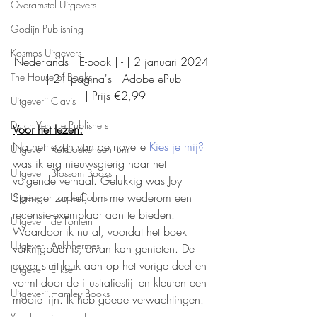
Overamstel Uitgevers
Godijn Publishing
Kosmos Uitgevers
Nederlands | E-book | - | 2 januari 2024 
The House of Books
| 21 pagina's | Adobe ePub
 | Prijs €2,99
Uitgeverij Clavis
Dutch Venture Publishers
Voor het lezen:
Na het lezen van de novelle 
Kies je mij?
Uitgeverij Kokboekencentrum
was ik erg nieuwsgierig naar het 
Uitgeverij Blossom Books
volgende verhaal. Gelukkig was Joy 
Springer zo lief, om me wederom een 
Uitgeverij HarperCollins
recensie-exemplaar aan te bieden. 
Uitgeverij de Fontein
Waardoor ik nu al, voordat het boek 
Uitgeverij Ankhhermes
verkrijgbaar is, ervan kan genieten. De 
cover sluit leuk aan op het vorige deel en 
Uitgeverij Elikser
vormt door de illustratiestijl en kleuren een 
Uitgeverij Hamley Books
mooie lijn. Ik heb goede verwachtingen.