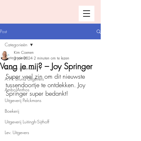
Post
Categorieën
Kim Coenen
Categorieën
2 jan 2024
2 minuten om te lezen
Vang je mij? – Joy Springer
Boeken recensies
Super veel zin om dit nieuwste 
A.W. Bruna Uitgevers
tussendoortje te ontdekken. Joy 
Ambo|Anthos
Springer super bedankt!
Uitgeverij Pelckmans
Boekerij
Uitgeverij Luitingh-Sijthoff
Lev. Uitgevers