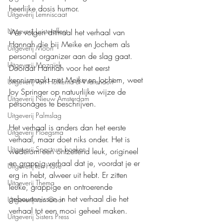
heerlijke dosis humor.
Uitgeverij Lemniscaat
Uitgeverij Luistereffect
We volgen ditmaal het verhaal van 
Hannah die bij Meike en Jochem als 
Uitgeverij Moon
personal organizer aan de slag gaat. 
Uitgeverij Mozaïek
Doordat Hannah voor het eerst 
kennismaakt met Meike en Jochem, weet 
Uitgeverij Van Holkema & Warendorf
Joy Springer op natuurlijke wijze de 
Uitgeverij Nieuw Amsterdam
personages te beschrijven.
Uitgeverij Palmslag
Het verhaal is anders dan het eerste 
Uitgeverij Ploegsma
verhaal, maar doet niks onder. Het is 
Uitgeverij Spectrum boeken
wederom een ontzettend leuk, origineel 
en grappig verhaal dat je, voordat je er 
Uitgeverij ten Have
erg in hebt, alweer uit hebt. Er zitten 
Uitgeverij Thema
leuke, grappige en ontroerende 
gebeurtenissen in het verhaal die het 
Uitgeverij van Goor
verhaal tot een mooi geheel maken.
Uitgeverij Sisters Press