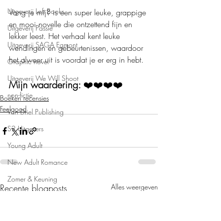
Uitgeverij Loft Books
Vang je mij? is een super leuke, grappige 
en mooi novelle die ontzettend fijn en 
Uitgeverij Passie
lekker leest. Het verhaal kent leuke 
Uitgeverij SAGA Egmont
wendingen en gebeurtenissen, waardoor 
het alweer uit is voordat je er erg in hebt.
Graphic novel
Uitgeverij We Will Shoot
Mijn waardering: 
❤️❤️❤️❤️
non-fictie
Boeken recensies
Feelgood
Van Driel Publishing
S2 Uitgevers
Young Adult
New Adult Romance
Zomer & Keuning
Recente blogposts
Alles weergeven
Uitgeverij Zilverbron
Gezondheid