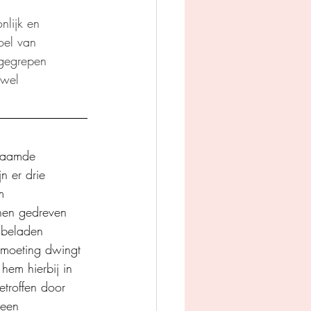
nlijk en 
oel van 
 gegrepen 
 wel 
enaamde 
n er drie 
m 
hen gedreven 
 beladen 
ntmoeting dwingt 
hem hierbij in 
etroffen door 
 een 