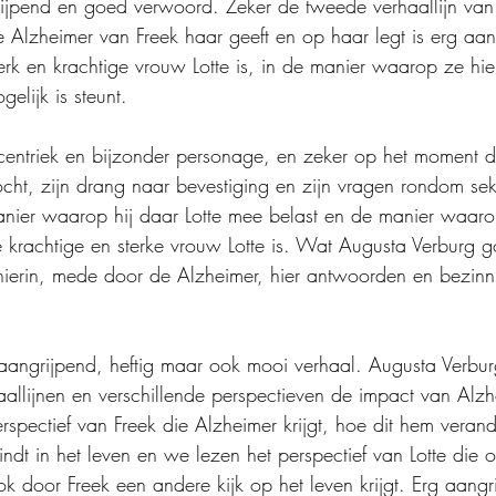
ngrijpend en goed verwoord. Zeker de tweede verhaallijn van
 Alzheimer van Freek haar geeft en op haar legt is erg aan
sterk en krachtige vrouw Lotte is, in de manier waarop ze h
elijk is steunt.
xcentriek en bijzonder personage, en zeker op het moment 
ocht, zijn drang naar bevestiging en zijn vragen rondom seks
anier waarop hij daar Lotte mee belast en de manier waaro
 krachtige en sterke vrouw Lotte is. Wat Augusta Verburg g
hierin, mede door de Alzheimer, hier antwoorden en bezinn
aangrijpend, heftig maar ook mooi verhaal. Augusta Verbu
allijnen en verschillende perspectieven de impact van Alzhe
spectief van Freek die Alzheimer krijgt, hoe dit hem verand
 vindt in het leven en we lezen het perspectief van Lotte die
k door Freek een andere kijk op het leven krijgt. Erg aangr