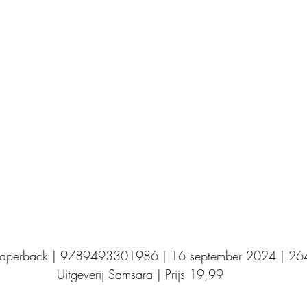
Uitgeverij Elikser
Uitgeverij Hamley Books
Uitgeverij Volt
Bookscout
Fantasy
Ro
ntwikkeling
Kookboeken
Mens en maatsch
Paperback | 9789493301986 | 16 september 2024 | 264
Uitgeverij Samsara | Prijs 19,99