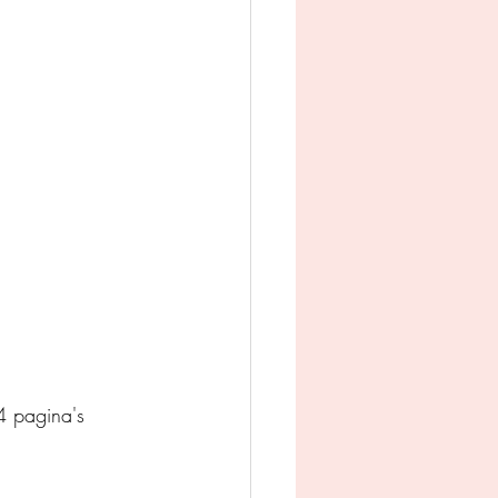
man
Jeugd
appij
 pagina's