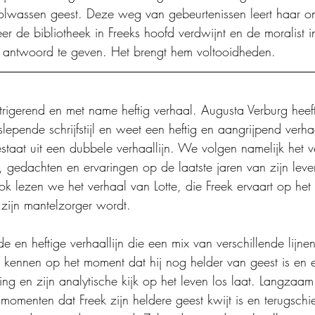
olwassen geest. Deze weg van gebeurtenissen leert haar o
r de bibliotheek in Freeks hoofd verdwijnt en de moralist in h
 antwoord te geven. Het brengt hem voltooidheden.
trigerend en met name heftig verhaal. Augusta Verburg heef
epende schrijfstijl en weet een heftig en aangrijpend verha
estaat uit een dubbele verhaallijn. We volgen namelijk het 
s, gedachten en ervaringen op de laatste jaren van zijn leve
ok lezen we het verhaal van Lotte, die Freek ervaart op he
 zijn mantelzorger wordt.
e en heftige verhaallijn die een mix van verschillende lijne
 kennen op het moment dat hij nog helder van geest is en e
ing en zijn analytische kijk op het leven los laat. Langzaam 
momenten dat Freek zijn heldere geest kwijt is en terugschie