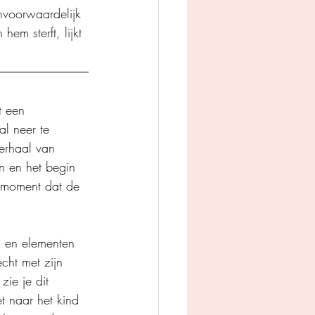
nvoorwaardelijk 
em sterft, lijkt 
t een 
al neer te 
verhaal van 
n en het begin 
t moment dat de 
n en elementen 
cht met zijn 
zie je dit 
t naar het kind 