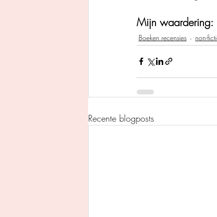
Mijn waardering: 
Boeken recensies
non-fict
Recente blogposts