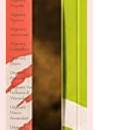
Hogrefe
Uitgeverij
Horizon
Uitgeverij
Lemniscaat
Uitgeverij
Luistereffect
Uitgeverij
Moon
Uitgeverij
Mozaïek
Uitgeverij Van
Holkema &
Warendorf
Uitgeverij
Nieuw
Amsterdam
Uitgeverij