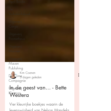
April Books
De
Verhalenfabriek
Uitgeverij
Cargo
Uitgeverij
Prometheus
Uitgeverij
Marmer
Uitgeverij
Maven
Publishing
De Crime
Compagnie
Kim Coenen
Uitgeverij
3 dagen geleden
Kluitman
In de geest van... - Bette
Westera