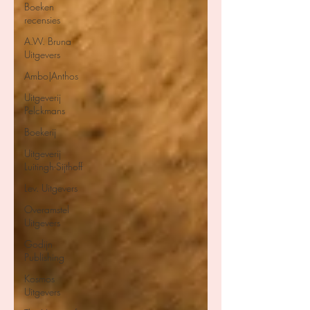
Boeken
recensies
A.W. Bruna
Uitgevers
Ambo|Anthos
Uitgeverij
Pelckmans
Boekerij
Uitgeverij
Luitingh-Sijthoff
Lev. Uitgevers
Overamstel
Uitgevers
Godijn
Publishing
Kosmos
Uitgevers