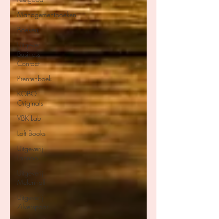
Managementboeken
Boekerij
Uitgever
Business
Contact
Prentenboek
KOBO
Originals
VBK Lab
Loft Books
Uitgeverij
Lannoo
Uitgeverij
Melenhoff
Uitgeverij
Zilverspoor