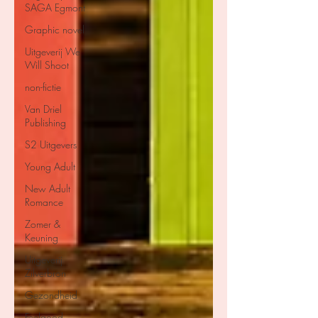
SAGA Egmont
Graphic novel
Uitgeverij We
Will Shoot
non-fictie
Van Driel
Publishing
S2 Uitgevers
Young Adult
New Adult
Romance
Zomer &
Keuning
Uitgeverij
Zilverbron
Gezondheid
Feelgood