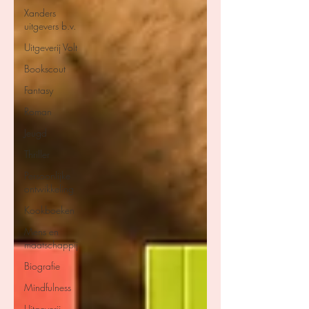
Xanders
uitgevers b.v.
Uitgeverij Volt
Bookscout
Fantasy
Roman
Jeugd
Thriller
Persoonlijke
ontwikkeling
Kookboeken
Mens en
maatschappij
Biografie
Mindfulness
Uitgeverij