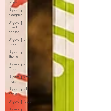
Palmslag
Uitgeverij
Ploegsma
Uitgeverij
Spectrum
boeken
Uitgeverij ten
Have
Uitgeverij
Thema
Uitgeverij van
Goor
Uitgeverij Sisters
Press
Uitgeverij Loft
Books
Uitgeverij Passie
Uitgeverij