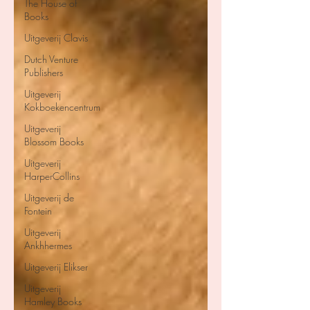
The House of
Books
Uitgeverij Clavis
Dutch Venture
Publishers
Uitgeverij
Kokboekencentrum
Uitgeverij
Blossom Books
Uitgeverij
HarperCollins
Uitgeverij de
Fontein
Uitgeverij
Ankhhermes
Uitgeverij Elikser
Uitgeverij
Hamley Books