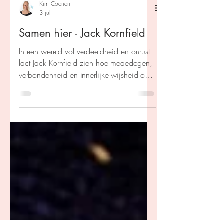
Kim Coenen
3 jul
Samen hier - Jack Kornfield
In een wereld vol verdeeldheid en onrust
laat Jack Kornfield zien hoe mededogen,
verbondenheid en innerlijke wijsheid ons
kunnen helpen. Een inspirerende bundel
vol verhalen, poëzie en inzichten die
hoop en menselijkheid centraal stelt.