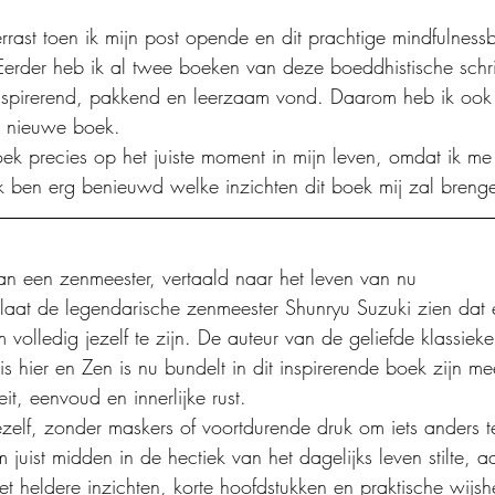
ast toen ik mijn post opende en dit prachtige mindfulness
erder heb ik al twee boeken van deze boeddhistische schri
 inspirerend, pakkend en leerzaam vond. Daarom heb ik ook
t nieuwe boek.
k precies op het juiste moment in mijn leven, omdat ik me d
k ben erg benieuwd welke inzichten dit boek mij zal breng
van een zenmeester, vertaald naar het leven van nu
jn laat de legendarische zenmeester Shunryu Suzuki zien dat e
volledig jezelf te zijn. De auteur van de geliefde klassiek
s hier en Zen is nu bundelt in dit inspirerende boek zijn m
eit, eenvoud en innerlijke rust.
 jezelf, zonder maskers of voortdurende druk om iets anders 
m juist midden in de hectiek van het dagelijks leven stilte, 
et heldere inzichten, korte hoofdstukken en praktische wijs