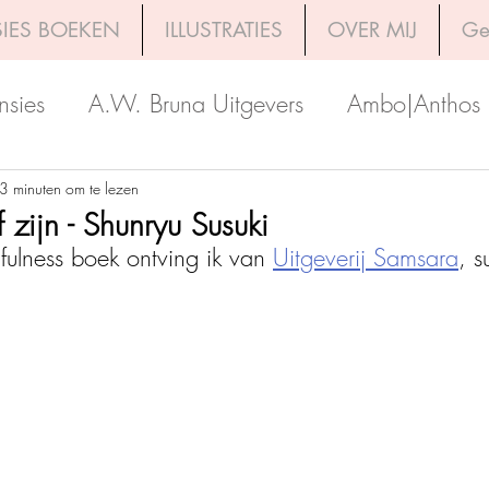
IES BOEKEN
ILLUSTRATIES
OVER MIJ
Ge
nsies
A.W. Bruna Uitgevers
Ambo|Anthos
Boekerij
Uitgeverij Luitingh-Sijthoff
Lev. Uit
3 minuten om te lezen
f zijn - Shunryu Susuki
fulness boek ontving ik van 
Uitgeverij Samsara
, s
Godijn Publishing
Kosmos Uitgevers
The 
h Venture Publishers
Uitgeverij Kokboekencent
Uitgeverij HarperCollins
Uitgeverij de Fon