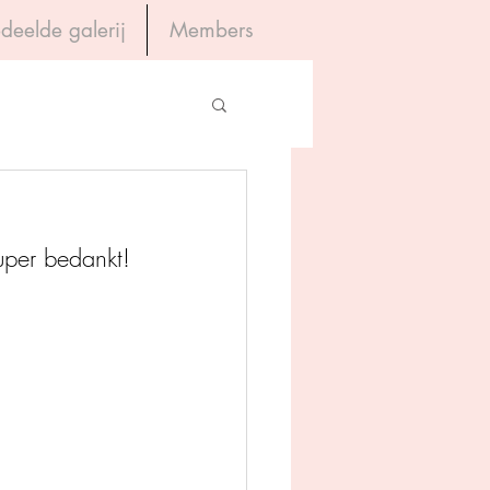
deelde galerij
Members
Inloggen
gevers
uper bedankt!
House of Books
rum
tein