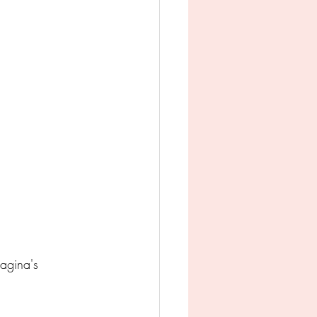
man
Jeugd
appij
agina's