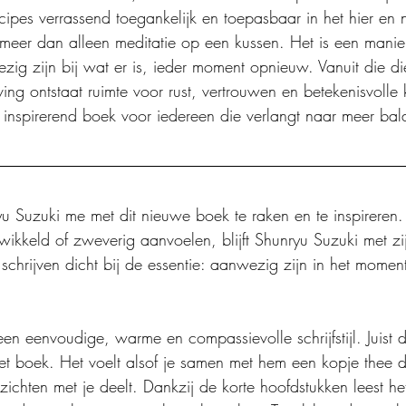
pes verrassend toegankelijk en toepasbaar in het hier en 
’ meer dan alleen meditatie op een kussen. Het is een manie
g zijn bij wat er is, ieder moment opnieuw. Vanuit die di
ing ontstaat ruimte voor rust, vertrouwen en betekenisvolle
 inspirerend boek voor iedereen die verlangt naar meer bal
 Suzuki me met dit nieuwe boek te raken en te inspirere
wikkeld of zweverig aanvoelen, blijft Shunryu Suzuki met zi
chrijven dicht bij de essentie: aanwezig zijn in het moment
een eenvoudige, warme en compassievolle schrijfstijl. Juist 
t boek. Het voelt alsof je samen met hem een kopje thee drin
nzichten met je deelt. Dankzij de korte hoofdstukken leest he