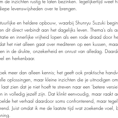
m de inzichten rustig te laten bezinken. Tegelijkertijd weet h
diepe levenswijsheden over te brengen.
tuurlijke en heldere opbouw, waarbij Shunryu Suzuki begint
n dit direct verbindt aan het dagelijks leven. Thema’s als aut
atie en innerlijke vrijheid lopen als een rode draad door h
dat het niet alleen gaat over mediteren op een kussen, maar
ven in de drukte, onzekerheid en onrust van alledag. Daardo
el en herkenbaar.
oek meer dan alleen kennis; het geeft ook praktische hand
lle oplossingen, maar kleine inzichten die je uitnodigen om
aat zien dat je niet hoeft te streven naar een ‘betere versie’
 in volledig jezelf zijn. Dat klinkt eenvoudig, maar raakt a
voelde het verhaal daardoor soms confronterend, maar tegeli
erend. Juist omdat ik me de laatste tijd wat zoekende voel, 
nning.