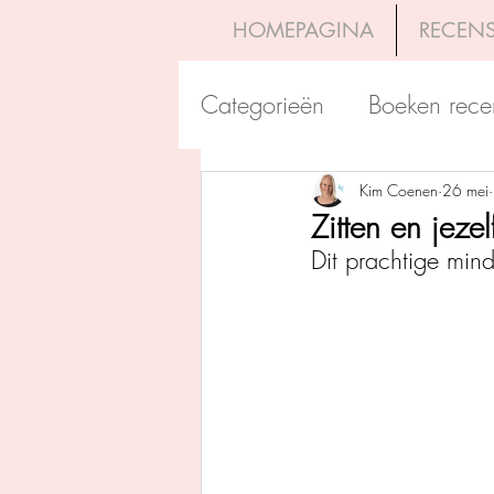
HOMEPAGINA
RECENS
Categorieën
Boeken rece
Uitgeverij Pelckmans
Kim Coenen
26 mei
Zitten en jezel
Dit prachtige mind
Overamstel Uitgevers
Uitgeverij Clavis
Dutc
Uitgeverij Blossom Books