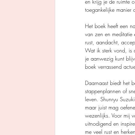
en krijg je de ruimte o
toegankelijke manier 
Het boek heeft een na
van zen en meditatie e
rust, aandacht, accept
Wat ik sterk vond, is 
je aanwezig kunt blij
boek verrassend actue
Daarnaast biedt het b
stappenplannen of sne
leven. Shunryu Suzuki l
maar juist mag oefenen
wezenlijks. Voor mij 
uitnodigend en inspir
me veel rust en herke