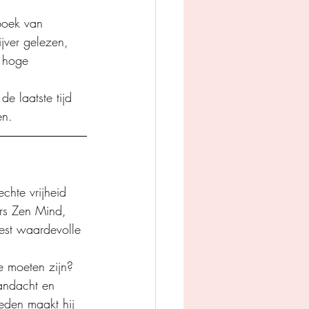
boek van 
jver gelezen, 
 hoge 
e laatste tijd 
en.
chte vrijheid 
ers Zen Mind, 
eest waardevolle 
te moeten zijn? 
aandacht en 
heden maakt hij 