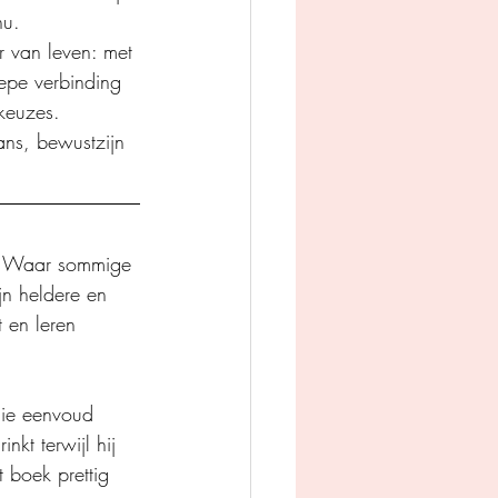
nu.
r van leven: met 
epe verbinding 
 keuzes.
ans, bewustzijn 
n. Waar sommige 
jn heldere en 
 en leren 
die eenvoud 
kt terwijl hij 
t boek prettig 