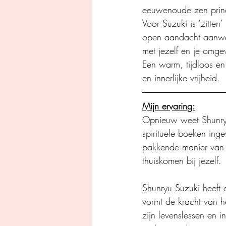
eeuwenoude zen princi
Voor Suzuki is ‘zitten
open aandacht aanwezi
met jezelf en je omgev
Een warm, tijdloos en
en innerlijke vrijheid.
Mijn ervaring:
Opnieuw weet Shunryu
spirituele boeken inge
pakkende manier van s
thuiskomen bij jezelf.
Shunryu Suzuki heeft 
vormt de kracht van he
zijn levenslessen en i