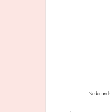
Uitgeverij Ankhhermes
Xanders uitgevers b.v.
Thriller
Persoonlijke o
Nederlands