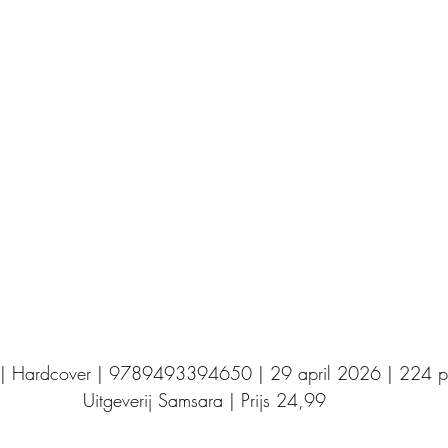
Uitgeverij Elikser
Uitgeverij Hamley Books
Uitgeverij Volt
Bookscout
Fantasy
Ro
ntwikkeling
Kookboeken
Mens en maatsch
 | Hardcover | 9789493394650 | 29 april 2026 | 224 p
Uitgeverij Samsara | Prijs 24,99