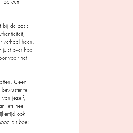
ij op een 
 bij de basis 
henticiteit, 
et verhaal heen. 
 juist over hoe 
or voelt het 
vatten. Geen 
 bewuster te 
 van jezelf, 
an iets heel 
jkertijd ook 
bood dit boek 