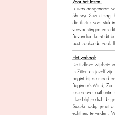
Voor het lezen:
Ik was aangenaam verr
Shunryu Suzuki zag. E
die ik stuk voor stuk
verwachtingen van di
Bovendien komt dit boe
best zoekende voel. I
Het verhaal:
De tijdloze wijsheid 
In Zitten en jezelf zi
begint bij de moed om 
Beginner’s Mind, Zen i
lessen over authenticit
Hoe blijf je dicht bij
Suzuki nodigt je uit o
echtheid te vinden. M