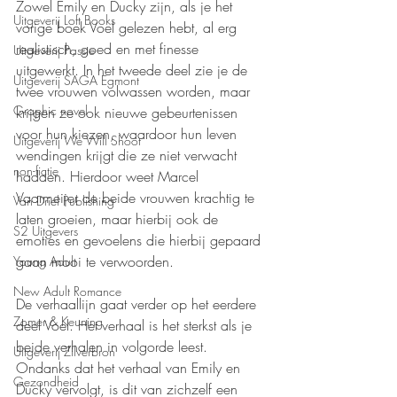
Zowel Emily en Ducky zijn, als je het 
Uitgeverij Loft Books
vorige boek Voel gelezen hebt, al erg 
realistisch, goed en met finesse 
Uitgeverij Passie
uitgewerkt. In het tweede deel zie je de 
Uitgeverij SAGA Egmont
twee vrouwen volwassen worden, maar 
Graphic novel
krijgen ze ook nieuwe gebeurtenissen 
voor hun kiezen, waardoor hun leven 
Uitgeverij We Will Shoot
wendingen krijgt die ze niet verwacht 
non-fictie
hadden. Hierdoor weet Marcel 
Vaarmeijer de beide vrouwen krachtig te 
Van Driel Publishing
laten groeien, maar hierbij ook de 
S2 Uitgevers
emoties en gevoelens die hierbij gepaard 
gaan mooi te verwoorden.
Young Adult
New Adult Romance
De verhaallijn gaat verder op het eerdere 
Zomer & Keuning
deel Voel. Het verhaal is het sterkst als je 
beide verhalen in volgorde leest. 
Uitgeverij Zilverbron
Ondanks dat het verhaal van Emily en 
Gezondheid
Ducky vervolgt, is dit van zichzelf een 