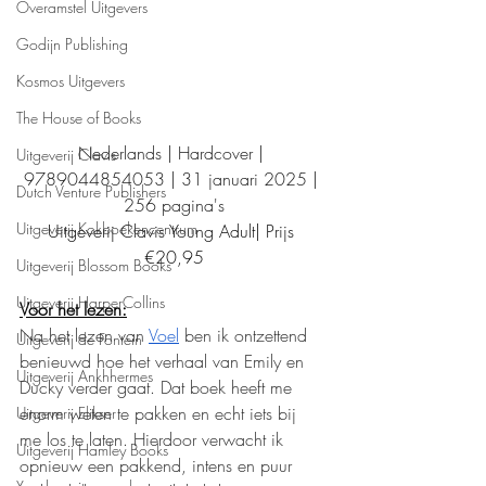
Overamstel Uitgevers
Godijn Publishing
Kosmos Uitgevers
The House of Books
Nederlands | Hardcover | 
Uitgeverij Clavis
9789044854053 | 31 januari 2025 | 
Dutch Venture Publishers
256 pagina's
Uitgeverij Kokboekencentrum
Uitgeverij Clavis Young Adult| Prijs 
€20,95
Uitgeverij Blossom Books
Uitgeverij HarperCollins
Voor het lezen:
Na het lezen van 
Voel
 ben ik ontzettend 
Uitgeverij de Fontein
benieuwd hoe het verhaal van Emily en 
Uitgeverij Ankhhermes
Ducky verder gaat. Dat boek heeft me 
enorm weten te pakken en echt iets bij 
Uitgeverij Elikser
me los te laten. Hierdoor verwacht ik 
Uitgeverij Hamley Books
opnieuw een pakkend, intens en puur 