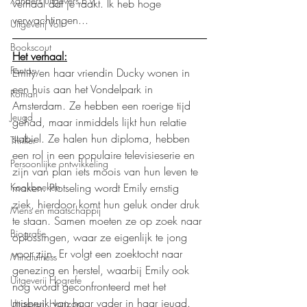
Xanders uitgevers b.v.
verhaal dat je raakt. Ik heb hoge 
verwachtingen...
Uitgeverij Volt
Bookscout
Het verhaal:
Fantasy
Emily en haar vriendin Ducky wonen in 
een huis aan het Vondelpark in 
Roman
Amsterdam. Ze hebben een roerige tijd 
Jeugd
gehad, maar inmiddels lijkt hun relatie 
stabiel. Ze halen hun diploma, hebben 
Thriller
een rol in een populaire televisieserie en 
Persoonlijke ontwikkeling
zijn van plan iets moois van hun leven te 
maken. Plotseling wordt Emily ernstig 
Kookboeken
ziek, hierdoor komt hun geluk onder druk 
Mens en maatschappij
te staan. Samen moeten ze op zoek naar 
Biografie
oplossingen, waar ze eigenlijk te jong 
voor zijn. Er volgt een zoektocht naar 
Mindfulness
genezing en herstel, waarbij Emily ook 
Uitgeverij Hogrefe
nog wordt geconfronteerd met het 
misbruik van haar vader in haar jeugd. 
Uitgeverij Horizon