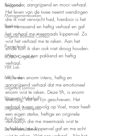
bijzonder, aangrijpend en mooi verhaal. 
Feelgood
Het leven van de twee neemt wendingen 
Managementboeken
die ik niet verwacht had, hierdoor is het 
Boekerij
een verrassend en heftig verhaal en gaf 
het verhaal me meermaals kippenvel. Zo 
Uitgever Business Contact
wist het verhaal me te raken. Aan het 
Prentenboek
einde kon ik dan ook niet droog houden. 
Wauw, wat een pakkend en heftig 
KOBO Originals
verhaal.
VBK Lab
Vrij is een enorm intens, heftig en 
Loft Books
aangrijpend verhaal dat me emotioneel 
Uitgeverij Lannoo
enorm wist te raken. Deze YA, is enorm 
Uitgeverij Melenhoff
levendig, vlot en fijn geschreven. Het 
verhaal is een vervolg op Voel, maar heeft 
Uitgeverij Zilverspoor
een eigen sterke, heftige en originele 
April Books
verhaallijn die me meermaals wist te 
schokken, me kippenvel gaf en me echt 
De Verhalenfabriek
wist te raken. Wat een verhaal... Na het 