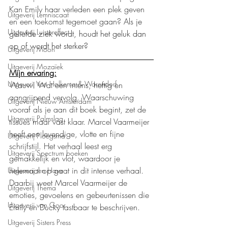
Kan Emily haar verleden een plek geven 
Uitgeverij Lemniscaat
en een toekomst tegemoet gaan? 
Als je 
Uitgeverij Luistereffect
geliefde ziek wordt, houdt het geluk dan 
op of wordt het sterker?
Uitgeverij Moon
Uitgeverij Mozaïek
Mijn ervaring:
Uitgeverij Van Holkema & Warendorf
Wauw! Wat een intens, heftig en 
aangrijpend vervolg. Waarschuwing 
Uitgeverij Nieuw Amsterdam
vooraf als je aan dit boek begint, zet de 
Uitgeverij Palmslag
tissues maar vast klaar. Marcel Vaarmeijer 
heeft een levendige, vlotte en fijne 
Uitgeverij Ploegsma
schrijfstijl. Het verhaal leest erg 
Uitgeverij Spectrum boeken
gemakkelijk en vlot, waardoor je 
helemaal op gaat in dit intense verhaal. 
Uitgeverij ten Have
Daarbij weet Marcel Vaarmeijer de 
Uitgeverij Thema
emoties, gevoelens en gebeurtenissen die 
Uitgeverij van Goor
Emily en Ducky tastbaar te beschrijven.
Uitgeverij Sisters Press