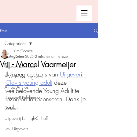
Post
Categorieën
Kim Coenen
Categorieën
26 feb 2025
2 minuten om te lezen
Vrij - Marcel Vaarmeijer
Boeken recensies
Ik kreeg de kans van 
Uitgeverij 
A.W. Bruna Uitgevers
Clavis young adult
 deze 
Ambo|Anthos
veelbelovende Young Adult te 
Uitgeverij Pelckmans
lezen en te recenseren. Dank je 
wel.  
Boekerij
Uitgeverij Luitingh-Sijthoff
Lev. Uitgevers