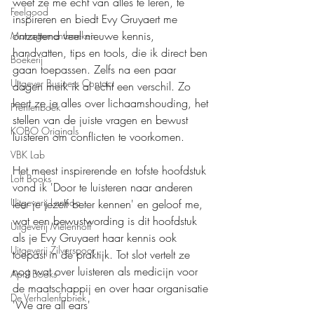
weet ze me echt van alles te leren, te 
Feelgood
inspireren en biedt Evy Gruyaert me 
ontzettend veel nieuwe kennis, 
Managementboeken
handvatten, tips en tools, die ik direct ben 
Boekerij
gaan toepassen. Zelfs na een paar 
Uitgever Business Contact
dagen merk ik al echt een verschil. Zo 
leert ze je alles over lichaamshouding, het 
Prentenboek
stellen van de juiste vragen en bewust 
KOBO Originals
luisteren om conflicten te voorkomen.
VBK Lab
Het meest inspirerende en tofste hoofdstuk 
Loft Books
vond ik 'Door te luisteren naar anderen 
Uitgeverij Lannoo
leer je jezelf beter kennen' en geloof me, 
wat een bewustwording is dit hoofdstuk 
Uitgeverij Melenhoff
als je Evy Gruyaert haar kennis ook 
Uitgeverij Zilverspoor
toepast in de praktijk. Tot slot vertelt ze 
nog wat over luisteren als medicijn voor 
April Books
de maatschappij en over haar organisatie 
De Verhalenfabriek
'We are all ears'