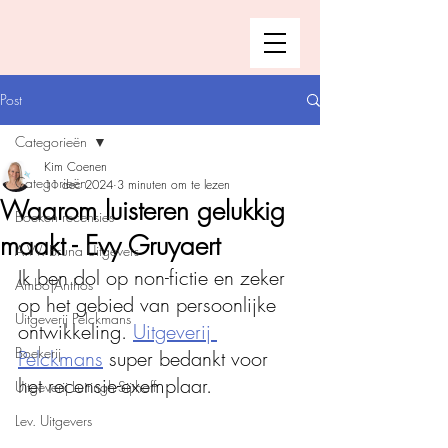
Post
Categorieën
Kim Coenen
Categorieën
11 dec 2024
3 minuten om te lezen
Waarom luisteren gelukkig
Boeken recensies
maakt - Evy Gruyaert
A.W. Bruna Uitgevers
Ik ben dol op non-fictie en zeker 
Ambo|Anthos
op het gebied van persoonlijke 
Uitgeverij Pelckmans
ontwikkeling. 
Uitgeverij 
Boekerij
Pelckmans
 super bedankt voor 
het recensie-exemplaar.
Uitgeverij Luitingh-Sijthoff
Lev. Uitgevers