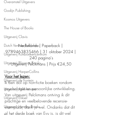
Overamstel Uitgevers
Godijn Publishing
Kosmos Uitgevers
The House of Books
Uitgeverij Clavis
Nederlands | Paperback | 
Dutch Venture Publishers
9789463835466 | 31 oktober 2024 | 
Uitgeverij Kokboekencentrum
240 pagina's
Uitgeverij Blossom Books
Uitgeverij Pelckmans | Prijs €24,50
Uitgeverij HarperCollins
Voor het lezen:
Uitgeverij de Fontein
Ik ben dol op non-fictie boeken rondom 
psychologie en persoonlijke ontwikkeling. 
Uitgeverij Ankhhermes
Van uitgeverij Pelckmans ontving ik dit 
Uitgeverij Elikser
prachtige en veelbelovende recensie-
Uitgeverij Hamley Books
exemplaar, dank je wel. Ondanks dat dit 
al het derde boek van Evy is, is dit wel 