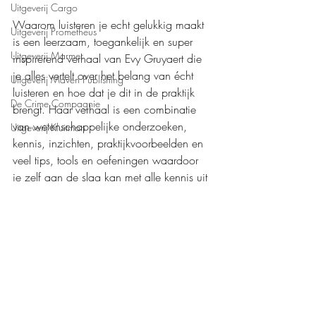
Uitgeverij Cargo
Waarom luisteren je echt gelukkig maakt 
Uitgeverij Prometheus
is een leerzaam, toegankelijk en super 
Uitgeverij Marmer
inspirerend verhaal van Evy Gruyaert die 
je alles vertelt over het belang van écht 
Uitgeverij Maven Publishing
luisteren en hoe dat je dit in de praktijk 
De Crime Compagnie
brengt. Haar verhaal is een combinatie 
van wetenschappelijke onderzoeken, 
Uitgeverij Kluitman
kennis, inzichten, praktijkvoorbeelden en 
veel tips, tools en oefeningen waardoor 
je zelf aan de slag kan met alle kennis uit 
dit boek. Erg leerzaam en tof!
Mijn waardering: 
❤️❤️❤️❤️❤️
Boeken recensies
Persoonlijke ontwikkeling
Uitgeverij Pelckmans