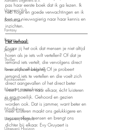
Xanders uitgevers b.v.
pas haar eerste boek dat ik ga lezen. Ik 
Uitgeverij Volt
heb hoge en goede verwachtingen en ik 
ben erg nieuwsgierig naar haar kennis en 
Bookscout
inzichten.
Fantasy
Roman
Het verhaal:
Ervaar jij het ook dat mensen je niet altijd 
Jeugd
horen als je iets wilt vertellen? Of dat je 
Thriller
iemand iets vertelt, die vervolgens direct 
over zichzelf begint? Of je probeert 
Persoonlijke ontwikkeling
iemand iets te vertellen en die voelt zich 
Kookboeken
direct aangevallen of het direct beter 
Mens en maatschappij
weet? Luisteren naar elkaar, écht luisteren 
is erg moeilijk. Gehoord en gezien 
Biografie
worden ook. Dat is jammer, want beter en 
Mindfulness
meer luisteren maakt ons gelukkigere en 
succesvollere mensen en brengt ons 
Uitgeverij Hogrefe
dichter bij elkaar. Evy Gruyaert is 
Uitgeverij Horizon