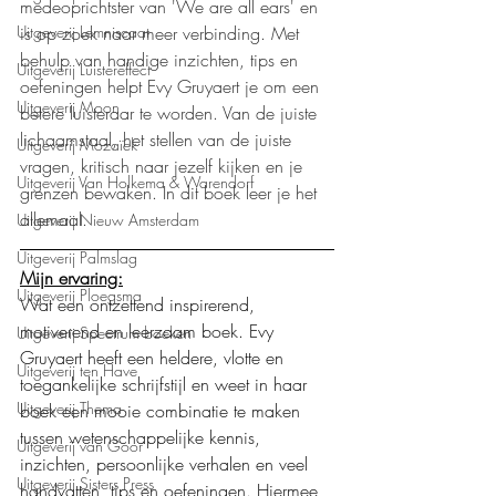
medeoprichtster van 'We are all ears' en 
Uitgeverij Lemniscaat
is op zoek naar meer verbinding. Met 
behulp van handige inzichten, tips en 
Uitgeverij Luistereffect
oefeningen helpt Evy Gruyaert je om een 
Uitgeverij Moon
betere luisteraar te worden. Van de juiste 
lichaamstaal, het stellen van de juiste 
Uitgeverij Mozaïek
vragen, kritisch naar jezelf kijken en je 
Uitgeverij Van Holkema & Warendorf
grenzen bewaken. In dit boek leer je het 
allemaal.
Uitgeverij Nieuw Amsterdam
Uitgeverij Palmslag
Mijn ervaring:
Uitgeverij Ploegsma
Wat een ontzettend inspirerend, 
motiverend en leerzaam boek. Evy 
Uitgeverij Spectrum boeken
Gruyaert heeft een heldere, vlotte en 
Uitgeverij ten Have
toegankelijke schrijfstijl en weet in haar 
Uitgeverij Thema
boek een mooie combinatie te maken 
tussen wetenschappelijke kennis, 
Uitgeverij van Goor
inzichten, persoonlijke verhalen en veel 
Uitgeverij Sisters Press
handvatten, tips en oefeningen. Hiermee 