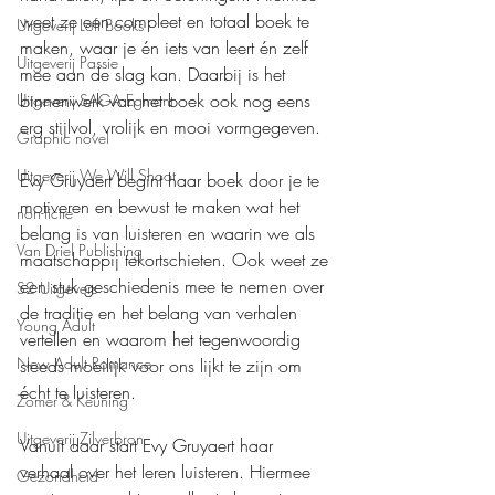
weet ze een compleet en totaal boek te 
Uitgeverij Loft Books
maken, waar je én iets van leert én zelf 
Uitgeverij Passie
mee aan de slag kan. Daarbij is het 
binnenwerk van het boek ook nog eens 
Uitgeverij SAGA Egmont
erg stijlvol, vrolijk en mooi vormgegeven.
Graphic novel
Uitgeverij We Will Shoot
Evy Gruyaert begint haar boek door je te 
motiveren en bewust te maken wat het 
non-fictie
belang is van luisteren en waarin we als 
Van Driel Publishing
maatschappij tekortschieten. Ook weet ze 
een stuk geschiedenis mee te nemen over 
S2 Uitgevers
de traditie en het belang van verhalen 
Young Adult
vertellen en waarom het tegenwoordig 
New Adult Romance
steeds moeilijk voor ons lijkt te zijn om 
écht te luisteren.
Zomer & Keuning
Uitgeverij Zilverbron
Vanuit daar start Evy Gruyaert haar 
verhaal over het leren luisteren. Hiermee 
Gezondheid