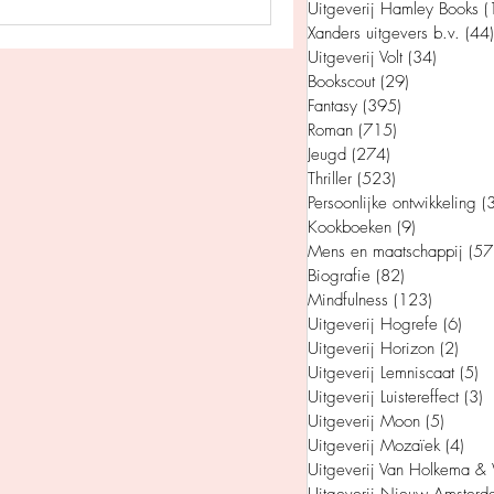
Uitgeverij Hamley Books
(
Xanders uitgevers b.v.
(44)
Uitgeverij Volt
(34)
34 post
Bookscout
(29)
29 posts
Fantasy
(395)
395 posts
man
Jeugd
Roman
(715)
715 posts
Jeugd
(274)
274 posts
Thriller
(523)
523 posts
appij
Persoonlijke ontwikkeling
(
Kookboeken
(9)
9 posts
Mens en maatschappij
(57
Biografie
(82)
82 posts
Mindfulness
(123)
123 post
Uitgeverij Hogrefe
(6)
6 po
Uitgeverij Horizon
(2)
2 po
Uitgeverij Lemniscaat
(5)
5 
Uitgeverij Luistereffect
(3)
3
Uitgeverij Moon
(5)
5 posts
Uitgeverij Mozaïek
(4)
4 po