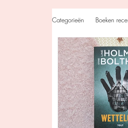
Categorieën
Boeken rece
Uitgeverij Pelckmans
Overamstel Uitgevers
Uitgeverij Clavis
Dutc
Uitgeverij Blossom Books