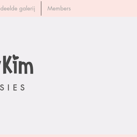
deelde galerij
Members
Inloggen
SIES