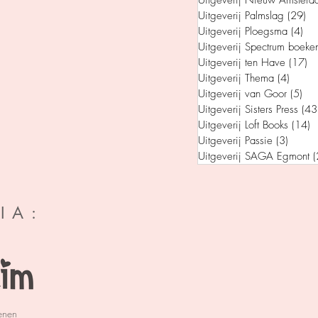
Uitgeverij Nieuw Amsterd
Uitgeverij Palmslag
(29)
29
Uitgeverij Ploegsma
(4)
4 p
Uitgeverij Spectrum boeke
Uitgeverij ten Have
(17)
17
Uitgeverij Thema
(4)
4 post
Uitgeverij van Goor
(5)
5 p
Uitgeverij Sisters Press
(43
Uitgeverij Loft Books
(14)
1
Uitgeverij Passie
(3)
3 post
Uitgeverij SAGA Egmont
(
IA:
enen