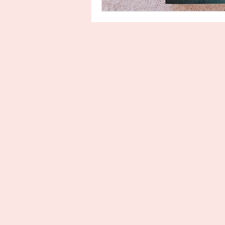
Uitgeverij Ankhhermes
Xanders uitgevers b.v.
Thriller
Persoonlijke o