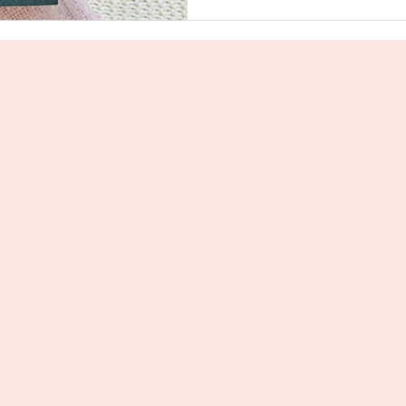
Uitgeverij Elikser
Uitgeverij Hamley Books
Uitgeverij Volt
Bookscout
Fantasy
Ro
ntwikkeling
Kookboeken
Mens en maatsch