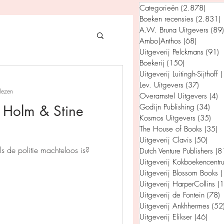
Categorieën
(2.878)
2.878
Boeken recensies
(2.831)
2
A.W. Bruna Uitgevers
(89)
Ambo|Anthos
(68)
68 posts
Uitgeverij Pelckmans
(91)
9
Boekerij
(150)
150 posts
gevers
Uitgeverij Luitingh-Sijthoff
(
Lev. Uitgevers
(37)
37 post
lezen
Overamstel Uitgevers
(4)
4
e Holm & Stine
Godijn Publishing
(34)
34 p
House of Books
Kosmos Uitgevers
(35)
35 
The House of Books
(35)
3
Uitgeverij Clavis
(50)
50 p
s de politie machteloos is?
Dutch Venture Publishers
(8
rum
Uitgeverij Kokboekencentr
Uitgeverij Blossom Books
(
Uitgeverij HarperCollins
(
tein
Uitgeverij de Fontein
(78)
7
Uitgeverij Ankhhermes
(52
Uitgeverij Elikser
(46)
46 p