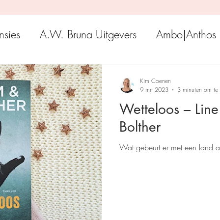
nsies
A.W. Bruna Uitgevers
Ambo|Anthos
Boekerij
Uitgeverij Luitingh-Sijthoff
Lev. Uit
Kim Coenen
9 mrt 2023
3 minuten om te 
Wetteloos – Lin
Godijn Publishing
Kosmos Uitgevers
The 
Bolther
Wat gebeurt er met een land al
h Venture Publishers
Uitgeverij Kokboekencent
Uitgeverij HarperCollins
Uitgeverij de Fon