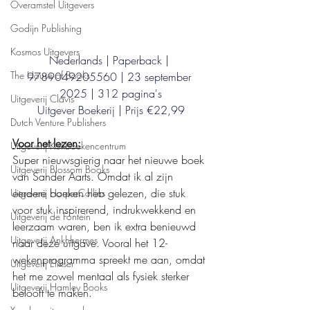
Overamstel Uitgevers
Godijn Publishing
Kosmos Uitgevers
Nederlands | Paperback | 
The House of Books
9789049205560 | 23 september 
2025 | 312 pagina's
Uitgeverij Clavis
Uitgever Boekerij | Prijs €22,99
Dutch Venture Publishers
Voor het lezen:
Uitgeverij Kokboekencentrum
Super nieuwsgierig naar het nieuwe boek 
Uitgeverij Blossom Books
van Sander Aarts. Omdat ik al zijn 
eerdere boeken heb gelezen, die stuk 
Uitgeverij HarperCollins
voor stuk inspirerend, indrukwekkend en 
Uitgeverij de Fontein
leerzaam waren, ben ik extra benieuwd 
Uitgeverij Ankhhermes
naar deze uitgave. Vooral het 12-
wekenprogramma spreekt me aan, omdat 
Uitgeverij Elikser
het me zowel mentaal als fysiek sterker 
Uitgeverij Hamley Books
belooft te maken.