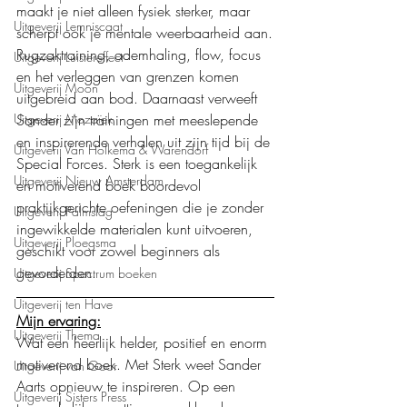
maakt je niet alleen fysiek sterker, maar 
Uitgeverij Lemniscaat
scherpt ook je mentale weerbaarheid aan.
Rugzaktraining, ademhaling, flow, focus 
Uitgeverij Luistereffect
en het verleggen van grenzen komen 
Uitgeverij Moon
uitgebreid aan bod. Daarnaast verweeft 
Sander zijn trainingen met meeslepende 
Uitgeverij Mozaïek
en inspirerende verhalen uit zijn tijd bij de 
Uitgeverij Van Holkema & Warendorf
Special Forces. Sterk is een toegankelijk 
Uitgeverij Nieuw Amsterdam
en motiverend boek boordevol 
praktijkgerichte oefeningen die je zonder 
Uitgeverij Palmslag
ingewikkelde materialen kunt uitvoeren, 
Uitgeverij Ploegsma
geschikt voor zowel beginners als 
gevorderden.
Uitgeverij Spectrum boeken
Uitgeverij ten Have
Mijn ervaring:
Uitgeverij Thema
Wat een heerlijk helder, positief en enorm 
motiverend boek. Met Sterk weet Sander 
Uitgeverij van Goor
Aarts opnieuw te inspireren. Op een 
Uitgeverij Sisters Press