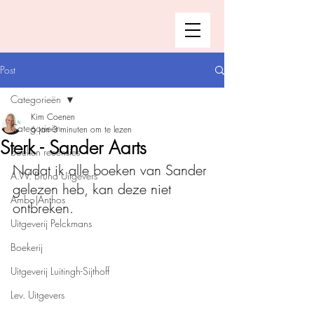
Post
Categorieën
Kim Coenen
Categorieën
6 jan
3 minuten om te lezen
Sterk - Sander Aarts
Boeken recensies
Nadat ik alle boeken van Sander 
A.W. Bruna Uitgevers
gelezen heb, kan deze niet 
Ambo|Anthos
ontbreken. 
Uitgeverij Pelckmans
Boekerij
Uitgeverij Luitingh-Sijthoff
Lev. Uitgevers