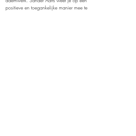
ademwerk. Sander Aarts weet je op een 
positieve en toegankelijke manier mee te 
nemen in zijn 12-wekenprogramma en 
deelt daarbij zijn kennis en persoonlijke 
verhaal, waardoor je gemotiveerd raakt 
om echt aan je volledige fysieke én 
mentale gezondheid te werken.
Mijn waardering: 
❤️❤️❤️❤️,5
Boeken recensies
Boekerij
Persoonlijke ontwikkeling
Recente blogposts
Alles weergeven