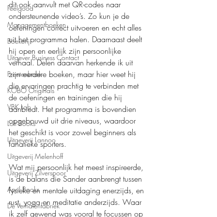
dit ook aanvult met QR-codes naar 
Feelgood
ondersteunende video’s. Zo kun je de 
Managementboeken
oefeningen correct uitvoeren en echt alles 
uit het programma halen. Daarnaast deelt 
Boekerij
hij open en eerlijk zijn persoonlijke 
Uitgever Business Contact
verhaal. Delen daarvan herkende ik uit 
zijn eerdere boeken, maar hier weet hij 
Prentenboek
die ervaringen prachtig te verbinden met 
KOBO Originals
de oefeningen en trainingen die hij 
VBK Lab
aanbiedt. Het programma is bovendien 
opgebouwd uit drie niveaus, waardoor 
Loft Books
het geschikt is voor zowel beginners als 
Uitgeverij Lannoo
fanatieke sporters.
Uitgeverij Melenhoff
Wat mij persoonlijk het meest inspireerde, 
Uitgeverij Zilverspoor
is de balans die Sander aanbrengt tussen 
April Books
fysieke en mentale uitdaging enerzijds, en 
rust, yoga en meditatie anderzijds. Waar 
De Verhalenfabriek
ik zelf gewend was vooral te focussen op 