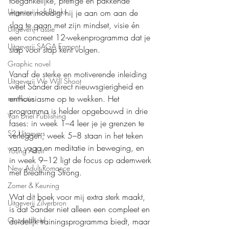
toegankelijke, prettige en pakkende 
Uitgeverij Loft Books
manier moedigt hij je aan om aan de 
slag te gaan met zijn mindset, visie én 
Uitgeverij Passie
een concreet 12-wekenprogramma dat je 
Uitgeverij SAGA Egmont
stap voor stap kunt volgen.
Graphic novel
Vanaf de sterke en motiverende inleiding 
Uitgeverij We Will Shoot
weet Sander direct nieuwsgierigheid en 
enthousiasme op te wekken. Het 
non-fictie
programma is helder opgebouwd in drie 
Van Driel Publishing
fases: in week 1–4 leer je je grenzen te 
S2 Uitgevers
verleggen, week 5–8 staan in het teken 
van yoga en meditatie in beweging, en 
Young Adult
in week 9–12 ligt de focus op ademwerk 
New Adult Romance
met Breathing Strong.
Zomer & Keuning
Wat dit boek voor mij extra sterk maakt, 
Uitgeverij Zilverbron
is dat Sander niet alleen een compleet en 
Gezondheid
duidelijk trainingsprogramma biedt, maar 