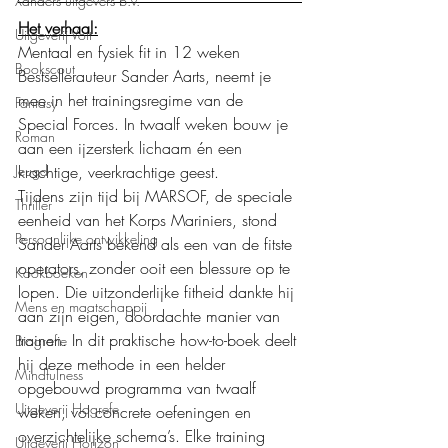
Xanders uitgevers b.v.
Het verhaal:
Uitgeverij Volt
Mentaal en fysiek fit in 12 weken
Bookscout
Bestsellerauteur Sander Aarts, neemt je 
mee in het trainingsregime van de 
Fantasy
Special Forces. In twaalf weken bouw je 
Roman
aan een ijzersterk lichaam én een 
krachtige, veerkrachtige geest.
Jeugd
Tijdens zijn tijd bij MARSOF, de speciale 
Thriller
eenheid van het Korps Mariniers, stond 
Persoonlijke ontwikkeling
Sander Aarts bekend als een van de fitste 
operators, zonder ooit een blessure op te 
Kookboeken
lopen. Die uitzonderlijke fitheid dankte hij 
Mens en maatschappij
aan zijn eigen, doordachte manier van 
trainen. In dit praktische how-to-boek deelt 
Biografie
hij deze methode in een helder 
Mindfulness
opgebouwd programma van twaalf 
Uitgeverij Hogrefe
weken, vol concrete oefeningen en 
overzichtelijke schema’s. Elke training 
Uitgeverij Horizon