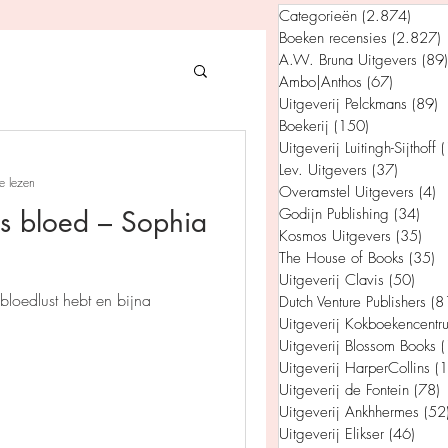
Categorieën
(2.874)
2.874
Boeken recensies
(2.827)
2
A.W. Bruna Uitgevers
(89)
Ambo|Anthos
(67)
67 posts
Uitgeverij Pelckmans
(89)
8
Boekerij
(150)
150 posts
gevers
Uitgeverij Luitingh-Sijthoff
(
Lev. Uitgevers
(37)
37 post
e lezen
Overamstel Uitgevers
(4)
4
ls bloed – Sophia
Godijn Publishing
(34)
34 p
House of Books
Kosmos Uitgevers
(35)
35 
The House of Books
(35)
3
Uitgeverij Clavis
(50)
50 p
bloedlust hebt en bijna
Dutch Venture Publishers
(8
rum
Uitgeverij Kokboekencentr
Uitgeverij Blossom Books
(
Uitgeverij HarperCollins
(
tein
Uitgeverij de Fontein
(78)
7
Uitgeverij Ankhhermes
(52
Uitgeverij Elikser
(46)
46 p