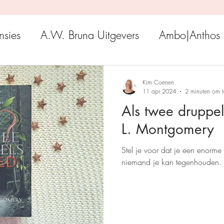
nsies
A.W. Bruna Uitgevers
Ambo|Anthos
Boekerij
Uitgeverij Luitingh-Sijthoff
Lev. Uit
Kim Coenen
11 apr 2024
2 minuten om t
Als twee druppe
Godijn Publishing
Kosmos Uitgevers
The 
L. Montgomery
Stel je voor dat je een enorme 
h Venture Publishers
Uitgeverij Kokboekencent
niemand je kan tegenhouden.
Uitgeverij HarperCollins
Uitgeverij de Fon