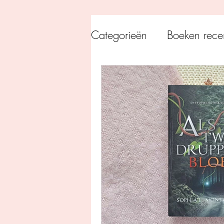
Categorieën
Boeken rece
Uitgeverij Pelckmans
Overamstel Uitgevers
Uitgeverij Clavis
Dutc
Uitgeverij Blossom Books