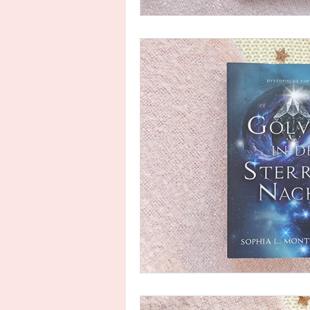
Uitgeverij Ankhhermes
Xanders uitgevers b.v.
Thriller
Persoonlijke o