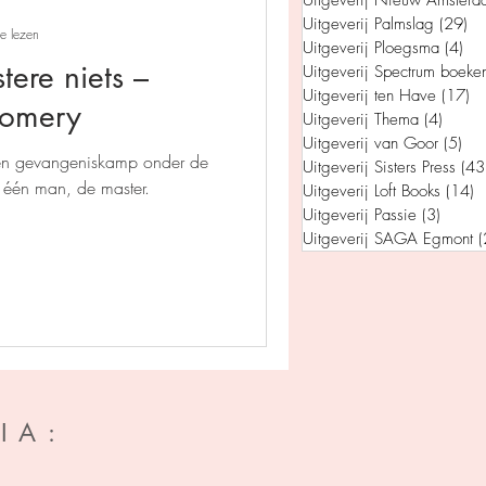
Uitgeverij Nieuw Amsterd
Uitgeverij Palmslag
(29)
29
e lezen
Uitgeverij Ploegsma
(4)
4 p
tere niets –
Uitgeverij Spectrum boeke
Uitgeverij ten Have
(17)
17
gomery
Uitgeverij Thema
(4)
4 post
Uitgeverij van Goor
(5)
5 p
een gevangeniskamp onder de
Uitgeverij Sisters Press
(43
 één man, de master.
Uitgeverij Loft Books
(14)
1
Uitgeverij Passie
(3)
3 post
Uitgeverij SAGA Egmont
(
IA: