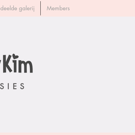
deelde galerij
Members
Inloggen
SIES