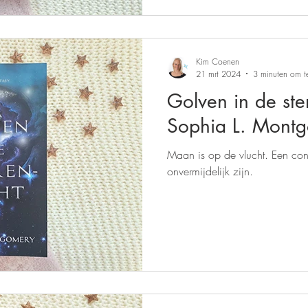
Uitgeverij Elikser
Uitgeverij Hamley Books
Kim Coenen
Uitgeverij Volt
Bookscout
Fantasy
Ro
21 mrt 2024
3 minuten om t
Golven in de ste
Sophia L. Mont
ntwikkeling
Kookboeken
Mens en maatsch
Maan is op de vlucht. Een confrontatie met hem zal
onvermijdelijk zijn.