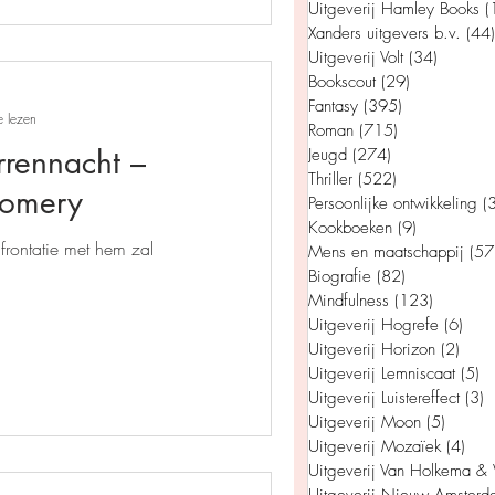
Uitgeverij Hamley Books
(
Xanders uitgevers b.v.
(44)
Uitgeverij Volt
(34)
34 post
Bookscout
(29)
29 posts
Fantasy
(395)
395 posts
man
Jeugd
e lezen
Roman
(715)
715 posts
rrennacht –
Jeugd
(274)
274 posts
Thriller
(522)
522 posts
gomery
appij
Persoonlijke ontwikkeling
(
Kookboeken
(9)
9 posts
Mens en maatschappij
(57
Biografie
(82)
82 posts
Mindfulness
(123)
123 post
Uitgeverij Hogrefe
(6)
6 po
Uitgeverij Horizon
(2)
2 po
Uitgeverij Lemniscaat
(5)
5 
Uitgeverij Luistereffect
(3)
3
Uitgeverij Moon
(5)
5 posts
Uitgeverij Mozaïek
(4)
4 po