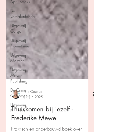
April Books
De
Verhalenfabriek
Uitgeverij
Cargo
Uitgeverij
Prometheus
Uitgeverij
Marmer
Uitgeverij
Maven
Publishing
De Crime
Compagnie
Kim Coenen
Uitgeverij
11 jun 2025
Kluitman
Thuiskomen bij jezelf -
Frederike Mewe