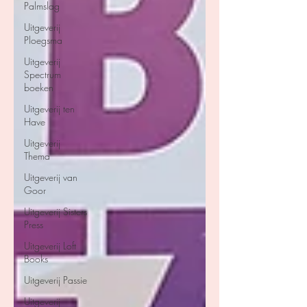
Palmslag
Uitgeverij
Ploegsma
Uitgeverij
Spectrum
boeken
Uitgeverij ten
Have
Uitgeverij
Thema
Uitgeverij van
Goor
Uitgeverij Sisters
Press
Uitgeverij Loft
Books
Uitgeverij Passie
Uitgeverij