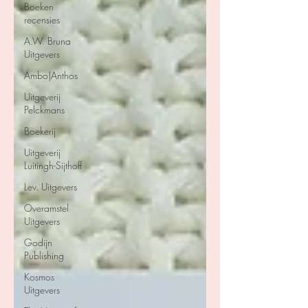
Boeken
recensies
A.W. Bruna
Uitgevers
Ambo|Anthos
Uitgeverij
Pelckmans
Boekerij
Uitgeverij
Luitingh-Sijthoff
Lev. Uitgevers
Overamstel
Uitgevers
Godijn
Publishing
Kosmos
Uitgevers