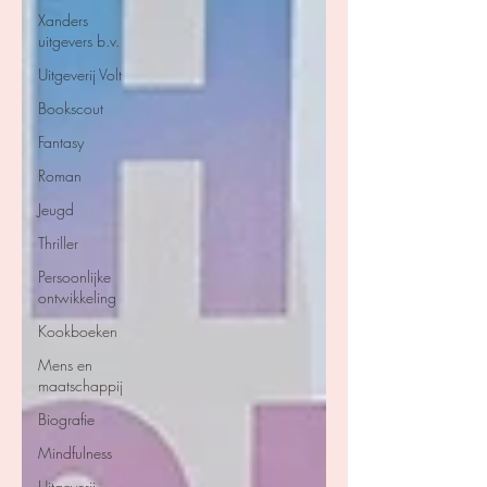
Xanders
uitgevers b.v.
Uitgeverij Volt
Bookscout
Fantasy
Roman
Jeugd
Thriller
Persoonlijke
ontwikkeling
Kookboeken
Mens en
maatschappij
Biografie
Mindfulness
Uitgeverij