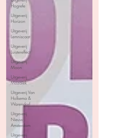
Hogrefe
Uitgeverij
Horizon
Uitgeverij
Lemniscaat
Uitgeverij
Luistereffect
Uitgeverij
Moon
Uitgeverij
Mozaïek
Uitgeverij Van
Holkema &
Warendorf
Uitgeverij
Nieuw
Amsterdam
Uitgeverij