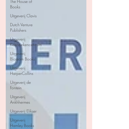
The House of
Books
Uitgeverij Clavis
Dutch Venture
Publishers
Uitgeverij
Kokboekencentrum
Uitgeverij
Blossom Books
Uitgeverij
HarperCollins
Uitgeverij de
Fontein
Uitgeverij
Ankhhermes
Uitgeverij Elikser
Uitgeverij
Hamley Books