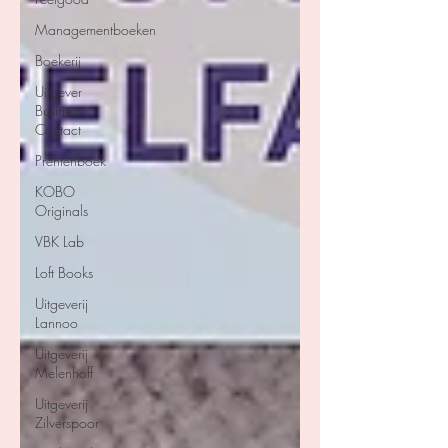
Managementboeken
Boekerij
Uitgever
Business
Contact
Prentenboek
KOBO
Originals
VBK Lab
Loft Books
Uitgeverij
Lannoo
Uitgeverij
Melenhoff
Uitgeverij
Zilverspoor