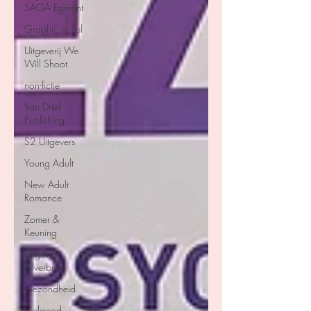
SAGA Egmont
Graphic novel
Uitgeverij We
Will Shoot
non-fictie
Van Driel
Publishing
S2 Uitgevers
Young Adult
New Adult
Romance
Zomer &
Keuning
Uitgeverij
Zilverbron
Gezondheid
Feelgood